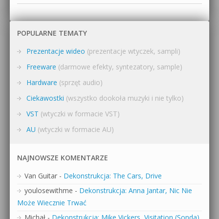
POPULARNE TEMATY
Prezentacje wideo
(prezentacje wtyczek, sampli)
Freeware
(darmowe efekty, syntezatory, sample)
Hardware
(sprzęt audio)
Ciekawostki
(wszystko dookoła muzyki i nie tylko)
VST
(wtyczki w formacie VST)
AU
(wtyczki w formacie AU)
NAJNOWSZE KOMENTARZE
Van Guitar
-
Dekonstrukcja: The Cars, Drive
youlosewithme
-
Dekonstrukcja: Anna Jantar, Nic Nie
Może Wiecznie Trwać
Michał
-
Dekonstrukcja: Mike Vickers, Visitation (Sonda)