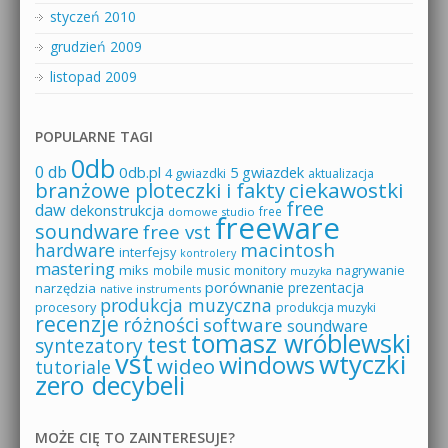
styczeń 2010
grudzień 2009
listopad 2009
POPULARNE TAGI
0db
0 db
0db.pl
5 gwiazdek
4 gwiazdki
aktualizacja
branżowe ploteczki i fakty
ciekawostki
free
daw
dekonstrukcja
free
domowe studio
freeware
soundware
free vst
macintosh
hardware
interfejsy
kontrolery
mastering
miks
mobile music
monitory
nagrywanie
muzyka
porównanie
prezentacja
narzędzia
native instruments
produkcja muzyczna
procesory
produkcja muzyki
recenzje
różności
software
soundware
tomasz wróblewski
test
syntezatory
vst
wtyczki
windows
wideo
tutoriale
zero decybeli
MOŻE CIĘ TO ZAINTERESUJE?