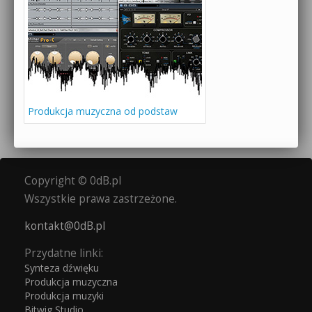
Produkcja muzyczna od podstaw
Copyright © 0dB.pl
Wszystkie prawa zastrzeżone.
kontakt@0dB.pl
Przydatne linki:
Synteza dźwięku
Produkcja muzyczna
Produkcja muzyki
Bitwig Studio