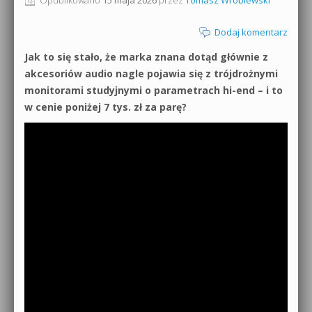
0dB.pl - informacje
Produkcja muzyczna od podstaw
Dodaj komentarz
Newsletter
Jak to się stało, że marka znana dotąd głównie z
Sylenth1 od podstaw
akcesoriów audio nagle pojawia się z trójdrożnymi
Materiały dla mediów
monitorami studyjnymi o parametrach hi-end – i to
Sound Forge od podstaw
w cenie poniżej 7 tys. zł za parę?
Archiwum aktualności
Dubstep z syntezatorem Massive
Polityka prywatności
Kontakt 5 Kompendium
Regulamin
Pakiety
Działanie sklepu internetowego
Wyszukiwanie