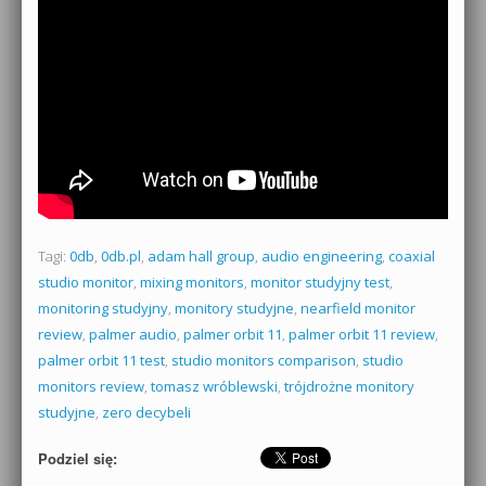
Tagi:
0db
,
0db.pl
,
adam hall group
,
audio engineering
,
coaxial
studio monitor
,
mixing monitors
,
monitor studyjny test
,
monitoring studyjny
,
monitory studyjne
,
nearfield monitor
review
,
palmer audio
,
palmer orbit 11
,
palmer orbit 11 review
,
palmer orbit 11 test
,
studio monitors comparison
,
studio
monitors review
,
tomasz wróblewski
,
trójdrożne monitory
studyjne
,
zero decybeli
Podziel się: