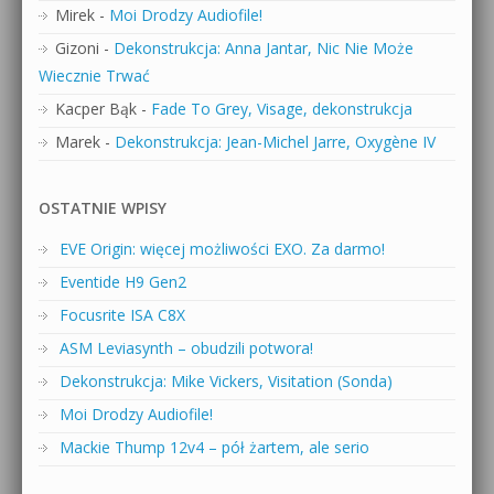
Mirek
-
Moi Drodzy Audiofile!
Gizoni
-
Dekonstrukcja: Anna Jantar, Nic Nie Może
Wiecznie Trwać
Kacper Bąk
-
Fade To Grey, Visage, dekonstrukcja
Marek
-
Dekonstrukcja: Jean-Michel Jarre, Oxygène IV
OSTATNIE WPISY
EVE Origin: więcej możliwości EXO. Za darmo!
Eventide H9 Gen2
Focusrite ISA C8X
ASM Leviasynth – obudzili potwora!
Dekonstrukcja: Mike Vickers, Visitation (Sonda)
Moi Drodzy Audiofile!
Mackie Thump 12v4 – pół żartem, ale serio