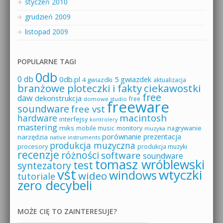
styczeń 2010
grudzień 2009
listopad 2009
POPULARNE TAGI
0db
0 db
0db.pl
5 gwiazdek
4 gwiazdki
aktualizacja
branżowe ploteczki i fakty
ciekawostki
free
daw
dekonstrukcja
free
domowe studio
freeware
soundware
free vst
macintosh
hardware
interfejsy
kontrolery
mastering
miks
mobile music
monitory
nagrywanie
muzyka
porównanie
prezentacja
narzędzia
native instruments
produkcja muzyczna
procesory
produkcja muzyki
recenzje
różności
software
soundware
tomasz wróblewski
test
syntezatory
vst
wtyczki
windows
wideo
tutoriale
zero decybeli
MOŻE CIĘ TO ZAINTERESUJE?