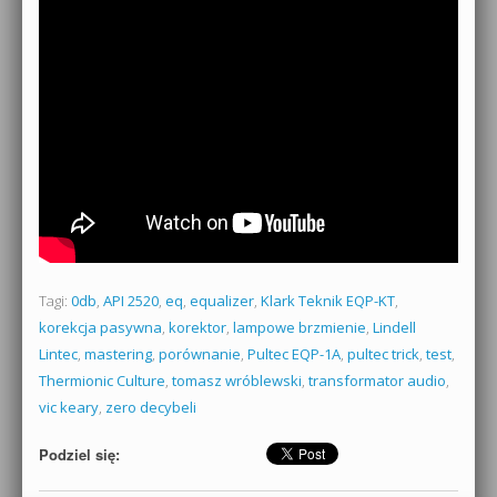
Tagi:
0db
,
API 2520
,
eq
,
equalizer
,
Klark Teknik EQP-KT
,
korekcja pasywna
,
korektor
,
lampowe brzmienie
,
Lindell
Lintec
,
mastering
,
porównanie
,
Pultec EQP-1A
,
pultec trick
,
test
,
Thermionic Culture
,
tomasz wróblewski
,
transformator audio
,
vic keary
,
zero decybeli
Podziel się: