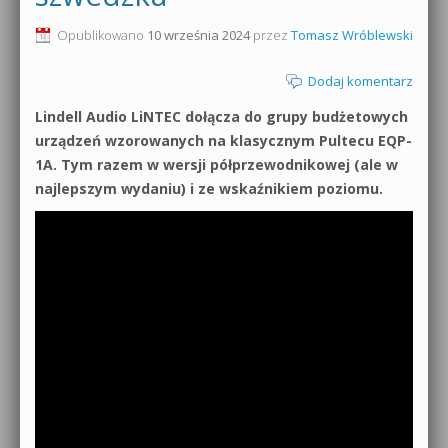
0dB.pl - informacje
Opublikowano
10 września 2024
przez
Tomasz Wróblewski
Produkcja muzyczna od podstaw
Newsletter
Dodaj komentarz
Sylenth1 od podstaw
Lindell Audio LiNTEC dołącza do grupy budżetowych
Materiały dla mediów
Sound Forge od podstaw
urządzeń wzorowanych na klasycznym Pultecu EQP-
Archiwum aktualności
1A. Tym razem w wersji półprzewodnikowej (ale w
Dubstep z syntezatorem Massive
najlepszym wydaniu) i ze wskaźnikiem poziomu.
Polityka prywatności
Kontakt 5 Kompendium
Regulamin
Pakiety
Działanie sklepu internetowego
Wyszukiwanie