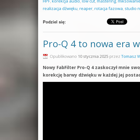
HPF
,
korekcja audio
,
low cut
,
mastering
,
miksowani
realizacja dźwięku
,
reaper
,
rotacja fazowa
,
studio 
Podziel się:
Pro-Q 4 to nowa era w
Opublikowano
10 stycznia 2025
przez
Tomasz W
Nowy FabFilter Pro-Q 4 zaskoczył mnie sw
korekcję barwy dźwięku w każdej jej posta