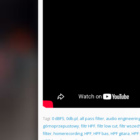
Tagi:
0 dBFS
,
0db.pl
,
all pass filter
,
audio engineerin
górnoprzepustowy
,
filtr HPF
,
filtr low cut
,
filtr wsze
filter
,
homerecording
,
HPF
,
HPF bas
,
HPF gitara
,
HPF 