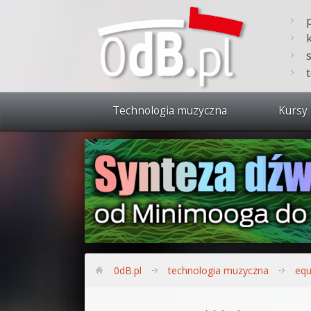
Technologia muzyczna
Kursy 
Zobacz 
Synteza
Produkc
Bitwig S
Produkc
0dB.pl
technologia muzyczna
equ
Sylenth