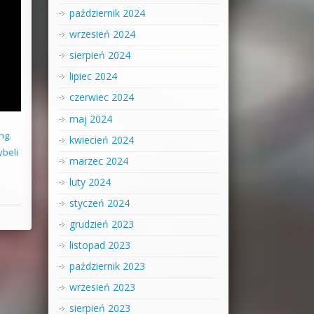
październik 2024
wrzesień 2024
sierpień 2024
lipiec 2024
czerwiec 2024
maj 2024
ng
,
kwiecień 2024
ybeli
marzec 2024
luty 2024
styczeń 2024
grudzień 2023
listopad 2023
październik 2023
wrzesień 2023
sierpień 2023