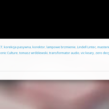
KT
,
korekcja pasywna
,
korektor
,
lampowe brzmienie
,
Lindell Lintec
,
masteri
onic Culture
,
tomasz wróblewski
,
transformator audio
,
vic keary
,
zero dec