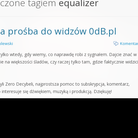
aczone tagiem
equalizer
orge od podstaw
 z syntezatorem Massive
a prośba do widzów 0dB.pl
 5 Kompendium
lewski
Komentar
e tylko wtedy, gdy wiemy, co naprawdę robi z sygnałem. Dajcie znać w
 na większości śladów, czy raczej tylko tam, gdzie faktycznie widzic
czyli Zero Decybeli, najprostsza pomoc to subskrypcja, komentarz,
interesuje się dźwiękiem, muzyką i produkcją. Dziękuję!