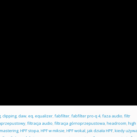
g
,
clipping
,
daw
,
eq
,
equalizer
,
fabfilter
,
fabfilter pro-q 4
,
faza audio
,
filtr
chprzepustowy
,
filtracja audio
,
filtracja górnoprzepustowa
,
headroom
,
high
mastering
,
HPF stopa
,
HPF w miksie
,
HPF wokal
,
jak działa HPF
,
kiedy używ