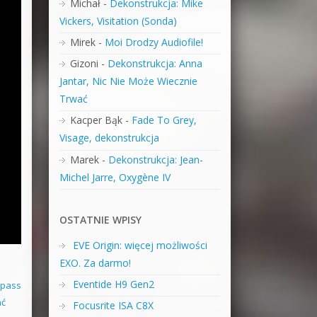
Michał
-
Dekonstrukcja: Mike
Vickers, Visitation (Sonda)
Mirek
-
Moi Drodzy Audiofile!
Gizoni
-
Dekonstrukcja: Anna
Jantar, Nic Nie Może Wiecznie
Trwać
Kacper Bąk
-
Fade To Grey,
Visage, dekonstrukcja
Marek
-
Dekonstrukcja: Jean-
Michel Jarre, Oxygène IV
OSTATNIE WPISY
EVE Origin: więcej możliwości
EXO. Za darmo!
Eventide H9 Gen2
 pass
ać
Focusrite ISA C8X