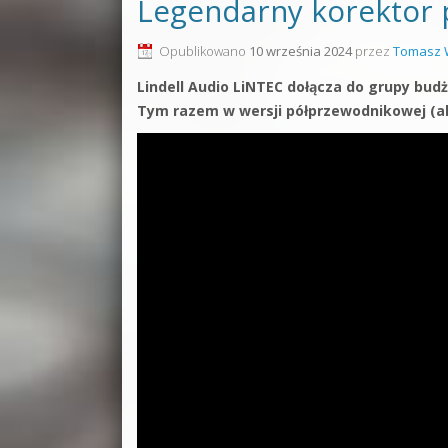
Legendarny korektor 
Opublikowano
10 września 2024
przez
Tomasz 
Lindell Audio LiNTEC dołącza do grupy bu
Tym razem w wersji półprzewodnikowej (al