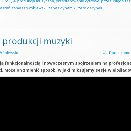
e
,
Pro-Q 4
,
produkcja muzyczna
,
przesterowanie cyfrowe
,
przesunięcie fa
nagrań
,
tomasz wróblewski
,
zapas dynamiki
,
zero decybeli
 produkcji muzyki
róblewski
Dodaj kome
oją funkcjonalnością i nowoczesnym spojrzeniem na profesjon
ci. Może on zmienić sposób, w jaki miksujemy sesje wieloślado