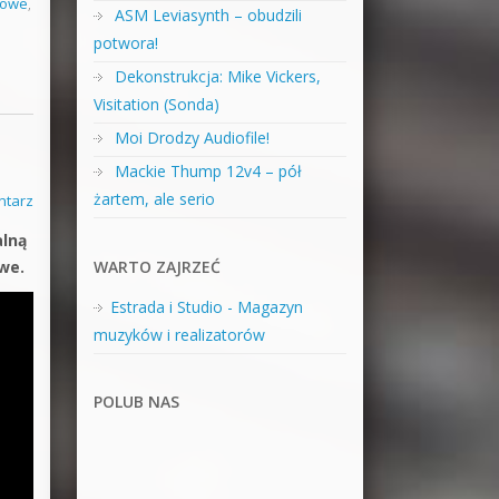
zowe
,
ASM Leviasynth – obudzili
potwora!
Dekonstrukcja: Mike Vickers,
Visitation (Sonda)
Moi Drodzy Audiofile!
Mackie Thump 12v4 – pół
żartem, ale serio
ntarz
alną
WARTO ZAJRZEĆ
we.
Estrada i Studio - Magazyn
muzyków i realizatorów
POLUB NAS