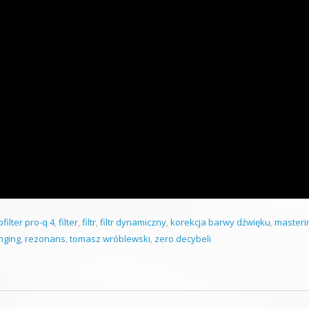
bfilter pro-q 4
,
filter
,
filtr
,
filtr dynamiczny
,
korekcja barwy dźwięku
,
masteri
nging
,
rezonans
,
tomasz wróblewski
,
zero decybeli