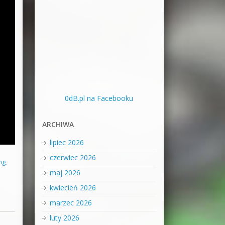
0dB.pl na Facebooku
ARCHIWA
lipiec 2026
czerwiec 2026
ng
,
maj 2026
kwiecień 2026
marzec 2026
luty 2026