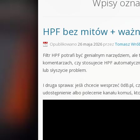
Wpisy ozn
Sound F
Dubstep
HPF bez mitów + ważn
Kontakt
Pakiety
Opublikowano
26 maja 2026
przez
Tomasz Wrób
Filtr HPF potrafi być genialnym narzędziem, al
komentarzach, czy stosujecie HPF automatycznie
lub słyszycie problem.
I druga sprawa: jeśli chcecie wesprzeć 0dB.pl, 
udostępnienie albo polecenie kanału komuś, kto 