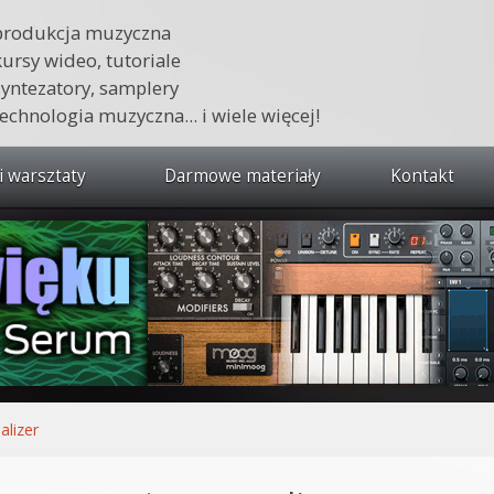
produkcja muzyczna
kursy wideo, tutoriale
syntezatory, samplery
technologia muzyczna... i wiele więcej!
i warsztaty
Darmowe materiały
Kontakt
wszystkie kursy i warsztaty
 dźwięku 🔥
ja muzyczna w praktyce
tudio od podstaw
ja muzyczna od podstaw
alizer
1 od podstaw