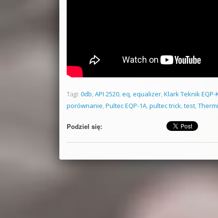
Tagi:
0db
,
API 2520
,
eq
,
equalizer
,
Klark Teknik EQP-
porównanie
,
Pultec EQP-1A
,
pultec trick
,
test
,
Thermi
Podziel się: