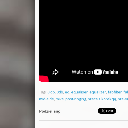
Tagi:
0 db
,
0db
,
eq
,
equaliser
,
equalizer
,
fabfilter
,
fa
mid-side
,
miks
,
post-ringing
,
praca z korekcją
,
pre-ri
Podziel się: