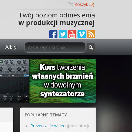
Koszyk (
0
)
Twój poziom odniesienia
w produkcji muzycznej
0dB.pl
0dB.pl - informacje
Newsletter
Materiały dla mediów
Archiwum aktualności
Polityka prywatności
POPULARNE TEMATY
Regulamin
Prezentacje wideo
(prezentacje