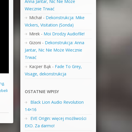
Anna Jantar, Nic Nie Może
Wiecznie Trwać
Michał
-
Dekonstrukcja: Mike
Vickers, Visitation (Sonda)
Mirek
-
Moi Drodzy Audiofile!
Gizoni
-
Dekonstrukcja: Anna
Jantar, Nic Nie Może Wiecznie
Trwać
Kacper Bąk
-
Fade To Grey,
Visage, dekonstrukcja
ng
,
ybeli
OSTATNIE WPISY
Black Lion Audio Revolution
14×16
EVE Origin: więcej możliwości
EXO. Za darmo!