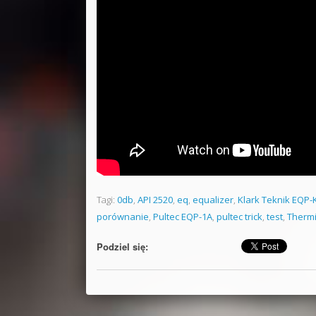
Tagi:
0db
,
API 2520
,
eq
,
equalizer
,
Klark Teknik EQP-
porównanie
,
Pultec EQP-1A
,
pultec trick
,
test
,
Thermi
Podziel się: