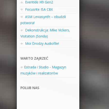
Eventide H9 Gen2
Focusrite ISA C8X
ASM Leviasynth – obudzili
potwora!
Dekonstrukcja: Mike Vickers,
Visitation (Sonda)
Moi Drodzy Audiofile!
WARTO ZAJRZEĆ
Estrada i Studio - Magazyn
muzyków i realizatorów
POLUB NAS