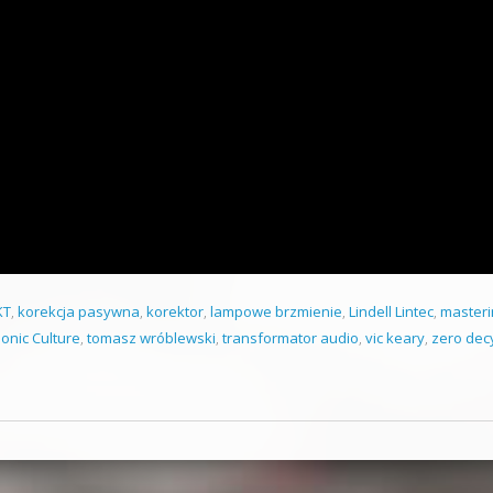
KT
,
korekcja pasywna
,
korektor
,
lampowe brzmienie
,
Lindell Lintec
,
masteri
onic Culture
,
tomasz wróblewski
,
transformator audio
,
vic keary
,
zero dec