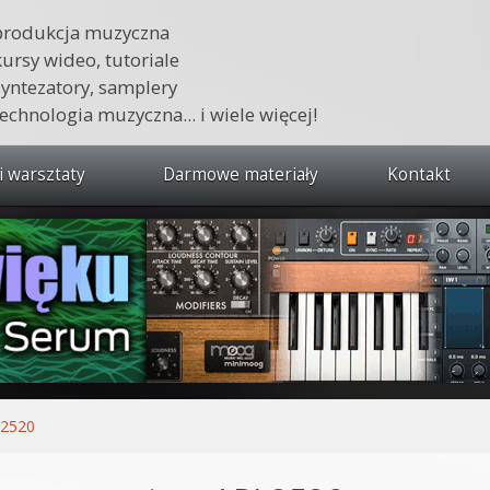
produkcja muzyczna
kursy wideo, tutoriale
syntezatory, samplery
technologia muzyczna... i wiele więcej!
i warsztaty
Darmowe materiały
Kontakt
wszystkie kursy i warsztaty
 dźwięku 🔥
ja muzyczna w praktyce
tudio od podstaw
ja muzyczna od podstaw
 2520
1 od podstaw