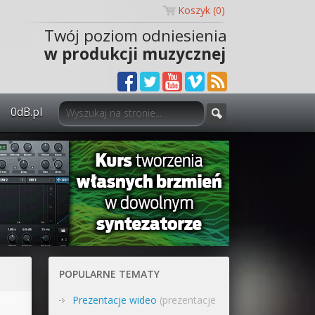
Koszyk (
0
)
Twój poziom odniesienia
w produkcji muzycznej
0dB.pl
0dB.pl - informacje
Newsletter
Materiały dla mediów
Archiwum aktualności
Polityka prywatności
POPULARNE TEMATY
Regulamin
Prezentacje wideo
(prezentacje