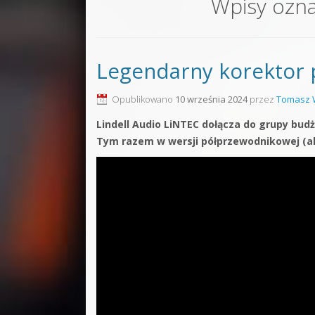
Wpisy ozn
Sound F
Dubstep
Legendarny korektor 
Kontakt
Pakiety
Opublikowano
10 września 2024
przez
Tomasz 
Lindell Audio LiNTEC dołącza do grupy bu
Tym razem w wersji półprzewodnikowej (al