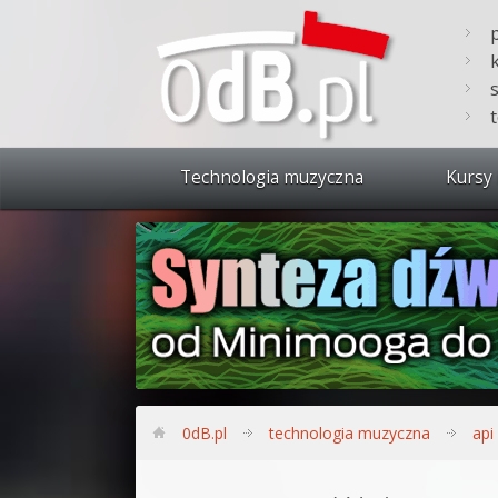
Technologia muzyczna
Kursy 
Zobacz 
Synteza
Produkc
Bitwig S
Produkc
0dB.pl
technologia muzyczna
api
Sylenth