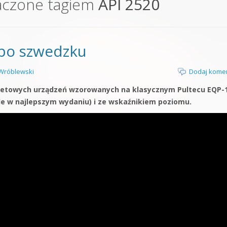
aczone tagiem
API 2520
orge od podstaw
 z syntezatorem Massive
po szwedzku
 5 Kompendium
Wróblewski
Dodaj kome
dżetowych urządzeń wzorowanych na klasycznym Pultecu EQP-
e w najlepszym wydaniu) i ze wskaźnikiem poziomu.