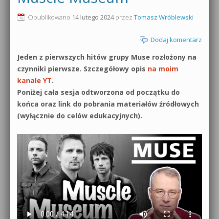
0dB.pl - informacje
Opublikowano
14 lutego 2024
przez
Tomasz Wróblewski
Produkcja muzyczna od podstaw
Newsletter
Dodaj komentarz
Sylenth1 od podstaw
Jeden z pierwszych hitów grupy Muse rozłożony na
Materiały dla mediów
Sound Forge od podstaw
czynniki pierwsze. Szczegółowy opis
na moim
Archiwum aktualności
kanale YT
.
Dubstep z syntezatorem Massive
Poniżej cała sesja odtworzona od początku do
Polityka prywatności
końca oraz link do pobrania materiałów źródłowych
Kontakt 5 Kompendium
(wyłącznie do celów edukacyjnych).
Regulamin
Pakiety
Działanie sklepu internetowego
Wyszukiwanie