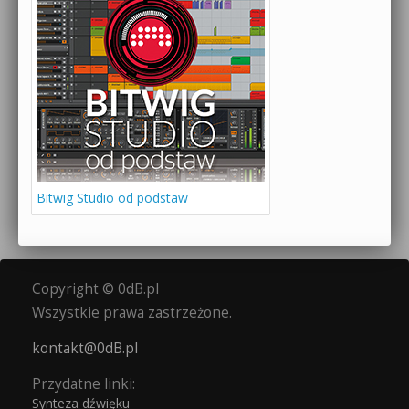
Bitwig Studio od podstaw
Copyright © 0dB.pl
Wszystkie prawa zastrzeżone.
kontakt@0dB.pl
Przydatne linki:
Synteza dźwięku