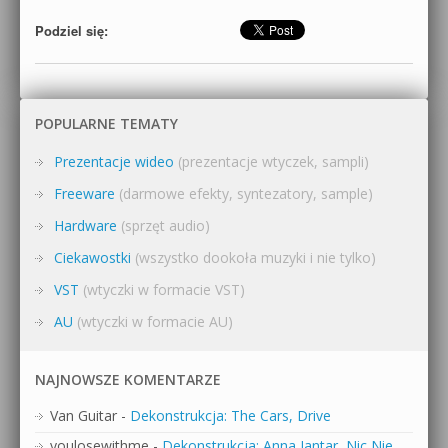
Podziel się:
POPULARNE TEMATY
Prezentacje wideo
(prezentacje wtyczek, sampli)
Freeware
(darmowe efekty, syntezatory, sample)
Hardware
(sprzęt audio)
Ciekawostki
(wszystko dookoła muzyki i nie tylko)
VST
(wtyczki w formacie VST)
AU
(wtyczki w formacie AU)
NAJNOWSZE KOMENTARZE
Van Guitar
-
Dekonstrukcja: The Cars, Drive
youlosewithme
-
Dekonstrukcja: Anna Jantar, Nic Nie