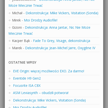
Może Wiecznie Trwać
Michał
-
Dekonstrukcja: Mike Vickers, Visitation (Sonda)
Mirek
-
Moi Drodzy Audiofile!
Gizoni
-
Dekonstrukcja: Anna Jantar, Nic Nie Może
Wiecznie Trwać
Kacper Bąk
-
Fade To Grey, Visage, dekonstrukcja
Marek
-
Dekonstrukcja: Jean-Michel Jarre, Oxygène IV
OSTATNIE WPISY
EVE Origin: więcej możliwości EXO. Za darmo!
Eventide H9 Gen2
Focusrite ISA C8X
ASM Leviasynth – obudzili potwora!
Dekonstrukcja: Mike Vickers, Visitation (Sonda)
Moi Drodzy Audiofile!