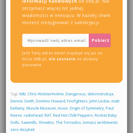
informacji handlowych
od 0dB.pl. Nie
otrzymasz więcej niż jednej
wiadomości w miesiącu. W każdej chwili
możesz zrezygnować z subskrypcji.
Jeśli Twój adres email znajduje się już na
liście 0dB.pl,
nie zostanie
on dodany
ponownie.
Tagi:
0db
,
Chris Wolstenholme
,
Dangerous
,
dekonstrukcja
,
Dennis Smith
,
Dominic Howard
,
Foofighters
,
John Leckie
,
matt
bellamy
,
Muscle Museum
,
muse
,
Origin of Symmetry
,
Paul
Reeve
,
radiohead
,
RAT
,
Red Hot Chilli Peppers
,
Rocket Baby
Dolls
,
Sawmills
,
Showbiz
,
The Tornados
,
tomasz wróblewski
,
zero decybeli