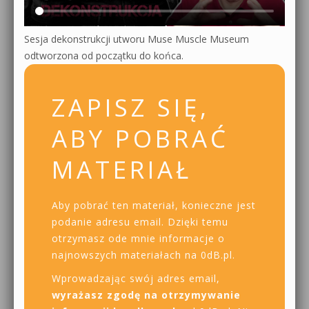
Sesja dekonstrukcji utworu Muse Muscle Museum
odtworzona od początku do końca.
ZAPISZ SIĘ,
ABY POBRAĆ
MATERIAŁ
Aby pobrać ten materiał, konieczne jest
podanie adresu email. Dzięki temu
otrzymasz ode mnie informacje o
najnowszych materiałach na 0dB.pl.
Wprowadzając swój adres email,
wyrażasz zgodę na otrzymywanie