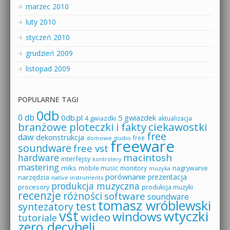
marzec 2010
luty 2010
styczeń 2010
grudzień 2009
listopad 2009
POPULARNE TAGI
0db
0 db
0db.pl
5 gwiazdek
4 gwiazdki
aktualizacja
branżowe ploteczki i fakty
ciekawostki
free
daw
dekonstrukcja
free
domowe studio
freeware
soundware
free vst
macintosh
hardware
interfejsy
kontrolery
mastering
miks
mobile music
monitory
nagrywanie
muzyka
porównanie
prezentacja
narzędzia
native instruments
produkcja muzyczna
procesory
produkcja muzyki
recenzje
różności
software
soundware
tomasz wróblewski
test
syntezatory
vst
wtyczki
windows
wideo
tutoriale
zero decybeli