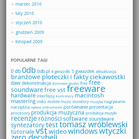
marzec 2010
luty 2010
styczeń 2010
grudzień 2009
listopad 2009
POPULARNE TAGI
0db
0 db
0db.pl
5 gwiazdek
4 gwiazdki
aktualizacja
branżowe ploteczki i fakty
ciekawostki
free
daw
dekonstrukcja
free
domowe studio
freeware
soundware
free vst
macintosh
hardware
interfejsy
kontrolery
mastering
miks
mobile music
monitory
nagrywanie
muzyka
porównanie
prezentacja
narzędzia
native instruments
produkcja muzyczna
procesory
produkcja muzyki
recenzje
różności
software
soundware
tomasz wróblewski
test
syntezatory
vst
wtyczki
windows
wideo
tutoriale
zero decybeli