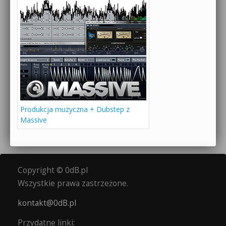
Produkcja muzyczna + Dubstep z
Massive
Copyright © 0dB.pl
Wszystkie prawa zastrzeżone.
kontakt@0dB.pl
Przydatne linki: