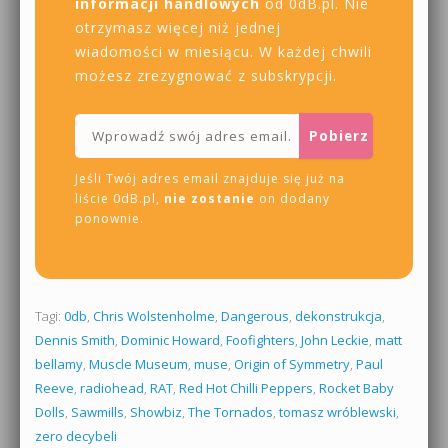
informacji handlowych
od 0dB.pl. Nie
otrzymasz więcej niż jednej
wiadomości w miesiącu. W każdej chwili
możesz zrezygnować z subskrypcji.
Jeśli Twój adres email znajduje się już na
liście 0dB.pl,
nie zostanie
on dodany
ponownie.
Tagi:
0db
,
Chris Wolstenholme
,
Dangerous
,
dekonstrukcja
,
Dennis Smith
,
Dominic Howard
,
Foofighters
,
John Leckie
,
matt
bellamy
,
Muscle Museum
,
muse
,
Origin of Symmetry
,
Paul
Reeve
,
radiohead
,
RAT
,
Red Hot Chilli Peppers
,
Rocket Baby
Dolls
,
Sawmills
,
Showbiz
,
The Tornados
,
tomasz wróblewski
,
zero decybeli