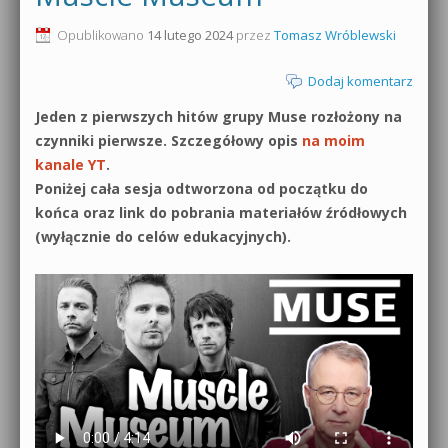
0dB.pl - informacje
Opublikowano
14 lutego 2024
przez
Tomasz Wróblewski
Produkcja muzyczna od podstaw
Newsletter
Dodaj komentarz
Sylenth1 od podstaw
Jeden z pierwszych hitów grupy Muse rozłożony na
Materiały dla mediów
Sound Forge od podstaw
czynniki pierwsze. Szczegółowy opis
na moim
Archiwum aktualności
kanale YT
.
Dubstep z syntezatorem Massive
Poniżej cała sesja odtworzona od początku do
Polityka prywatności
końca oraz link do pobrania materiałów źródłowych
Kontakt 5 Kompendium
(wyłącznie do celów edukacyjnych).
Regulamin
Pakiety
Działanie sklepu internetowego
Wyszukiwanie