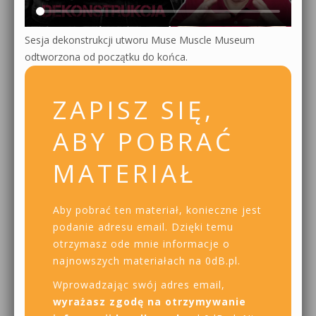
Sesja dekonstrukcji utworu Muse Muscle Museum
odtworzona od początku do końca.
ZAPISZ SIĘ,
ABY POBRAĆ
MATERIAŁ
Aby pobrać ten materiał, konieczne jest
podanie adresu email. Dzięki temu
otrzymasz ode mnie informacje o
najnowszych materiałach na 0dB.pl.
Wprowadzając swój adres email,
wyrażasz zgodę na otrzymywanie