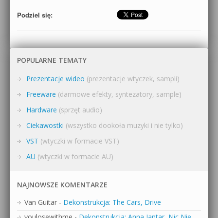
Podziel się:
POPULARNE TEMATY
Prezentacje wideo
(prezentacje wtyczek, sampli)
Freeware
(darmowe efekty, syntezatory, sample)
Hardware
(sprzęt audio)
Ciekawostki
(wszystko dookoła muzyki i nie tylko)
VST
(wtyczki w formacie VST)
AU
(wtyczki w formacie AU)
NAJNOWSZE KOMENTARZE
Van Guitar
-
Dekonstrukcja: The Cars, Drive
youlosewithme
-
Dekonstrukcja: Anna Jantar, Nic Nie