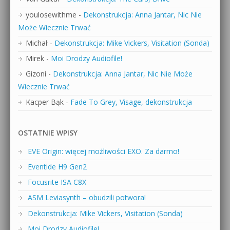
youlosewithme
-
Dekonstrukcja: Anna Jantar, Nic Nie
Może Wiecznie Trwać
Michał
-
Dekonstrukcja: Mike Vickers, Visitation (Sonda)
Mirek
-
Moi Drodzy Audiofile!
Gizoni
-
Dekonstrukcja: Anna Jantar, Nic Nie Może
Wiecznie Trwać
Kacper Bąk
-
Fade To Grey, Visage, dekonstrukcja
OSTATNIE WPISY
EVE Origin: więcej możliwości EXO. Za darmo!
Eventide H9 Gen2
Focusrite ISA C8X
ASM Leviasynth – obudzili potwora!
Dekonstrukcja: Mike Vickers, Visitation (Sonda)
Moi Drodzy Audiofile!