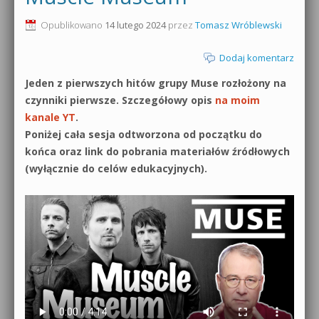
0dB.pl - informacje
Opublikowano
14 lutego 2024
przez
Tomasz Wróblewski
Produkcja muzyczna od podstaw
Newsletter
Dodaj komentarz
Sylenth1 od podstaw
Jeden z pierwszych hitów grupy Muse rozłożony na
Materiały dla mediów
Sound Forge od podstaw
czynniki pierwsze. Szczegółowy opis
na moim
Archiwum aktualności
kanale YT
.
Dubstep z syntezatorem Massive
Poniżej cała sesja odtworzona od początku do
Polityka prywatności
końca oraz link do pobrania materiałów źródłowych
Kontakt 5 Kompendium
(wyłącznie do celów edukacyjnych).
Regulamin
Pakiety
Działanie sklepu internetowego
Wyszukiwanie