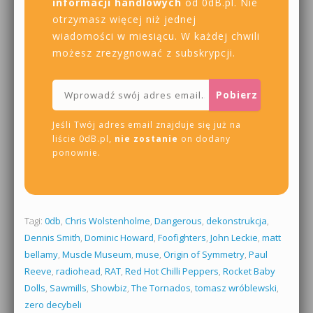
informacji handlowych
od 0dB.pl. Nie
otrzymasz więcej niż jednej
wiadomości w miesiącu. W każdej chwili
możesz zrezygnować z subskrypcji.
Jeśli Twój adres email znajduje się już na
liście 0dB.pl,
nie zostanie
on dodany
ponownie.
Tagi:
0db
,
Chris Wolstenholme
,
Dangerous
,
dekonstrukcja
,
Dennis Smith
,
Dominic Howard
,
Foofighters
,
John Leckie
,
matt
bellamy
,
Muscle Museum
,
muse
,
Origin of Symmetry
,
Paul
Reeve
,
radiohead
,
RAT
,
Red Hot Chilli Peppers
,
Rocket Baby
Dolls
,
Sawmills
,
Showbiz
,
The Tornados
,
tomasz wróblewski
,
zero decybeli