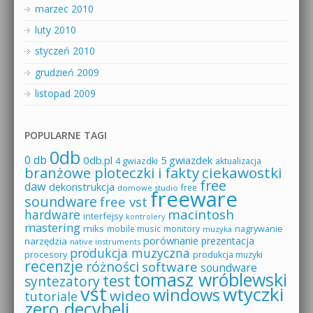
marzec 2010
luty 2010
styczeń 2010
grudzień 2009
listopad 2009
POPULARNE TAGI
0db
0 db
0db.pl
5 gwiazdek
4 gwiazdki
aktualizacja
branżowe ploteczki i fakty
ciekawostki
free
daw
dekonstrukcja
free
domowe studio
freeware
soundware
free vst
macintosh
hardware
interfejsy
kontrolery
mastering
miks
mobile music
monitory
nagrywanie
muzyka
porównanie
prezentacja
narzędzia
native instruments
produkcja muzyczna
procesory
produkcja muzyki
recenzje
różności
software
soundware
tomasz wróblewski
test
syntezatory
vst
wtyczki
windows
wideo
tutoriale
zero decybeli