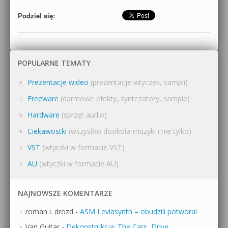
Podziel się:
POPULARNE TEMATY
Prezentacje wideo
(prezentacje wtyczek, sampli)
Freeware
(darmowe efekty, syntezatory, sample)
Hardware
(sprzęt audio)
Ciekawostki
(wszystko dookoła muzyki i nie tylko)
VST
(wtyczki w formacie VST)
AU
(wtyczki w formacie AU)
NAJNOWSZE KOMENTARZE
roman i. drozd
-
ASM Leviasynth – obudzili potwora!
Van Guitar
-
Dekonstrukcja: The Cars, Drive