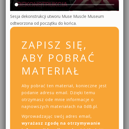
Sesja dekonstrukcji utworu Muse Muscle Museum
odtworzona od początku do końca.
ZAPISZ SIĘ,
ABY POBRAĆ
MATERIAŁ
Aby pobrać ten materiał, konieczne jest
podanie adresu email. Dzięki temu
otrzymasz ode mnie informacje o
najnowszych materiałach na 0dB.pl.
Wprowadzając swój adres email,
wyrażasz zgodę na otrzymywanie