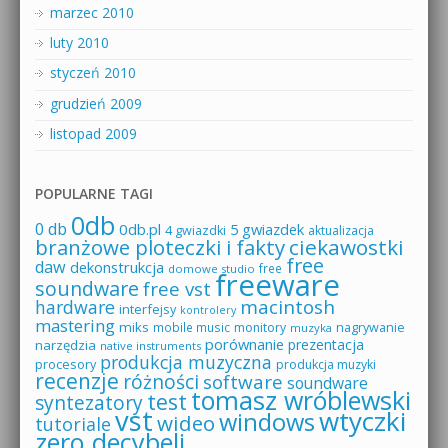
marzec 2010
luty 2010
styczeń 2010
grudzień 2009
listopad 2009
POPULARNE TAGI
0db
0 db
0db.pl
5 gwiazdek
4 gwiazdki
aktualizacja
branżowe ploteczki i fakty
ciekawostki
free
daw
dekonstrukcja
free
domowe studio
freeware
soundware
free vst
macintosh
hardware
interfejsy
kontrolery
mastering
miks
mobile music
monitory
nagrywanie
muzyka
porównanie
prezentacja
narzędzia
native instruments
produkcja muzyczna
procesory
produkcja muzyki
recenzje
różności
software
soundware
tomasz wróblewski
test
syntezatory
vst
wtyczki
windows
wideo
tutoriale
zero decybeli