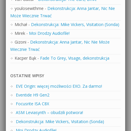
youlosewithme
-
Dekonstrukcja: Anna Jantar, Nic Nie
Może Wiecznie Trwać
Michał
-
Dekonstrukcja: Mike Vickers, Visitation (Sonda)
Mirek
-
Moi Drodzy Audiofile!
Gizoni
-
Dekonstrukcja: Anna Jantar, Nic Nie Może
Wiecznie Trwać
Kacper Bąk
-
Fade To Grey, Visage, dekonstrukcja
OSTATNIE WPISY
EVE Origin: więcej możliwości EXO. Za darmo!
Eventide H9 Gen2
Focusrite ISA C8X
ASM Leviasynth – obudzili potwora!
Dekonstrukcja: Mike Vickers, Visitation (Sonda)
Moi Drodzy Audiofile!