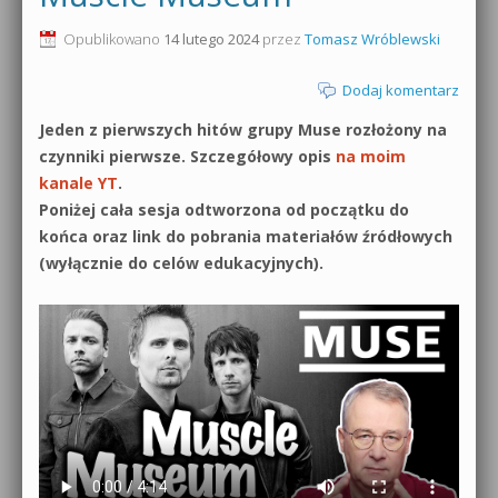
0dB.pl - informacje
Opublikowano
14 lutego 2024
przez
Tomasz Wróblewski
Produkcja muzyczna od podstaw
Newsletter
Dodaj komentarz
Sylenth1 od podstaw
Jeden z pierwszych hitów grupy Muse rozłożony na
Materiały dla mediów
Sound Forge od podstaw
czynniki pierwsze. Szczegółowy opis
na moim
Archiwum aktualności
kanale YT
.
Dubstep z syntezatorem Massive
Poniżej cała sesja odtworzona od początku do
Polityka prywatności
końca oraz link do pobrania materiałów źródłowych
Kontakt 5 Kompendium
(wyłącznie do celów edukacyjnych).
Regulamin
Pakiety
Działanie sklepu internetowego
Wyszukiwanie