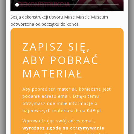
Sesja dekonstrukcji utworu Muse Muscle Museum
odtworzona od początku do końca.
ZAPISZ SIĘ,
ABY POBRAĆ
MATERIAŁ
Aby pobrać ten materiał, konieczne jest
podanie adresu email. Dzięki temu
otrzymasz ode mnie informacje o
najnowszych materiałach na 0dB.pl.
Wprowadzając swój adres email,
wyrażasz zgodę na otrzymywanie