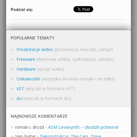
Podziel się:
POPULARNE TEMATY
Prezentacje wideo
(prezentacje wtyczek, sampli)
Freeware
(darmowe efekty, syntezatory, sample)
Hardware
(sprzęt audio)
Ciekawostki
(wszystko dookoła muzyki i nie tylko)
VST
(wtyczki w formacie VST)
AU
(wtyczki w formacie AU)
NAJNOWSZE KOMENTARZE
roman i. drozd
-
ASM Leviasynth – obudzili potwora!
Van Guitar
-
Dekonstrukcja: The Cars, Drive