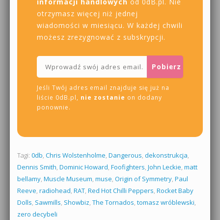
informacji handlowych
od 0dB.pl. Nie
otrzymasz więcej niż jednej
wiadomości w miesiącu. W każdej chwili
możesz zrezygnować z subskrypcji.
Jeśli Twój adres email znajduje się już na
liście 0dB.pl,
nie zostanie
on dodany
ponownie.
Tagi:
0db
,
Chris Wolstenholme
,
Dangerous
,
dekonstrukcja
,
Dennis Smith
,
Dominic Howard
,
Foofighters
,
John Leckie
,
matt
bellamy
,
Muscle Museum
,
muse
,
Origin of Symmetry
,
Paul
Reeve
,
radiohead
,
RAT
,
Red Hot Chilli Peppers
,
Rocket Baby
Dolls
,
Sawmills
,
Showbiz
,
The Tornados
,
tomasz wróblewski
,
zero decybeli