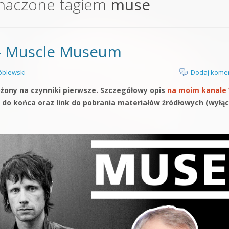
naczone tagiem
muse
orge od podstaw
 z syntezatorem Massive
 – Muscle Museum
 5 Kompendium
blewski
Dodaj kome
ożony na czynniki pierwsze. Szczegółowy opis
na moim kanale
 do końca oraz link do pobrania materiałów źródłowych (wyłąc