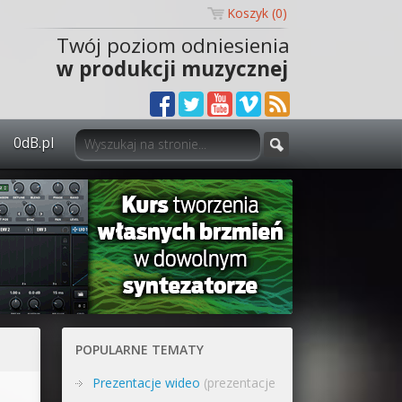
Koszyk (
0
)
Twój poziom odniesienia
w produkcji muzycznej
0dB.pl
0dB.pl - informacje
Newsletter
Materiały dla mediów
Archiwum aktualności
Polityka prywatności
POPULARNE TEMATY
Regulamin
Prezentacje wideo
(prezentacje