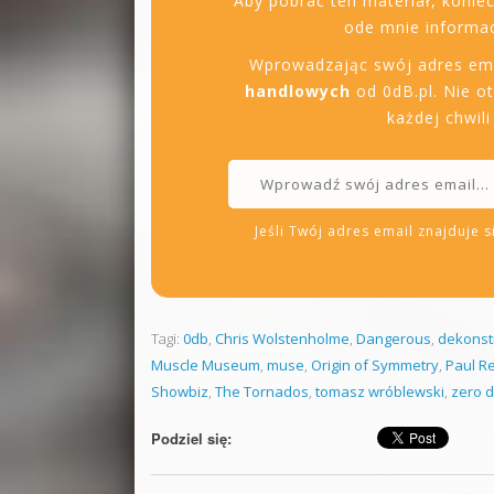
Aby pobrać ten materiał, konie
ode mnie informac
Wprowadzając swój adres em
handlowych
od 0dB.pl. Nie o
każdej chwil
Jeśli Twój adres email znajduje si
Tagi:
0db
,
Chris Wolstenholme
,
Dangerous
,
dekonst
Muscle Museum
,
muse
,
Origin of Symmetry
,
Paul R
Showbiz
,
The Tornados
,
tomasz wróblewski
,
zero d
Podziel się: