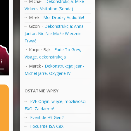
Michał
-
Dekonstrukcja: Mike
Vickers, Visitation (Sonda)
Mirek
-
Moi Drodzy Audiofile!
Gizoni
-
Dekonstrukcja: Anna
Jantar, Nic Nie Może Wiecznie
Trwać
Kacper Bąk
-
Fade To Grey,
Visage, dekonstrukcja
Marek
-
Dekonstrukcja: Jean-
Michel Jarre, Oxygène IV
OSTATNIE WPISY
EVE Origin: więcej możliwości
EXO. Za darmo!
Eventide H9 Gen2
Focusrite ISA C8X