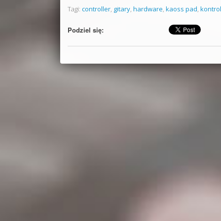
Tagi:
controller
,
gitary
,
hardware
,
kaoss pad
,
kontro
Podziel się: