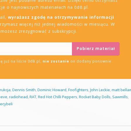
czne jest podanie adresu email. Dzięki temu otrzymasz
je o najnowszych materiałach na 0dB.pl.
ail,
wyrażasz zgodę na otrzymywanie informacji
trzymasz więcej niż jednej wiadomości w miesiącu. W
i możesz zrezygnować z subskrypcji.
ę już na liście 0dB.pl,
nie zostanie
on dodany ponownie.
rukcja
,
Dennis Smith
,
Dominic Howard
,
Foofighters
,
John Leckie
,
matt bella
eeve
,
radiohead
,
RAT
,
Red Hot Chilli Peppers
,
Rocket Baby Dolls
,
Sawmills
,
ecybeli