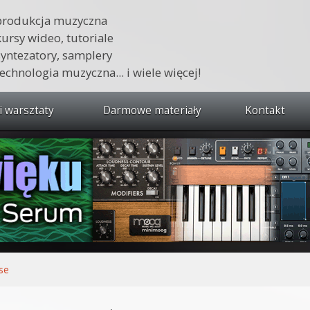
produkcja muzyczna
kursy wideo, tutoriale
syntezatory, samplery
technologia muzyczna... i wiele więcej!
i warsztaty
Darmowe materiały
Kontakt
wszystkie kursy i warsztaty
 dźwięku 🔥
ja muzyczna w praktyce
tudio od podstaw
ja muzyczna od podstaw
se
1 od podstaw