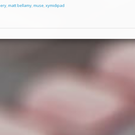
lery
,
matt bellamy
,
muse
,
xymidipad