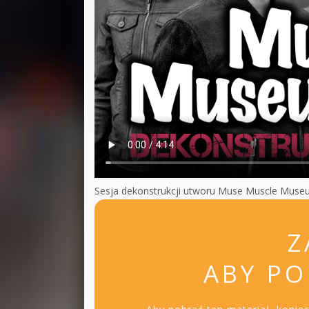
Sesja dekonstrukcji utworu Muse Muscle Muse
Z
ABY PO