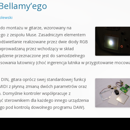
 Bellamy’ego
lewski
 do montażu w gitarze, wzorowany na
ego z zespołu Muse. Zasadniczym elementem
odświetlanie realizowane przez dwie diody RGB
 wprowadzaną przez wchodzący w skład
rządzenie przeznaczone jest do samodzielnego
osowania lutownicy (choć ingerencja lutnika w przygotowanie mocow
DIN, gitara oprócz swej standardowej funkcji
a MIDI z płynną zmianą dwóch parametrów oraz
. Domyślnie kontroler współpracuje z
ć sterownikiem dla każdego innego urządzenia
nego pod kontrolą dowolnego programu DAW).