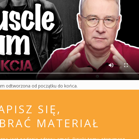
um odtworzona od początku do końca.
APISZ SIĘ,
BRAĆ MATERIAŁ