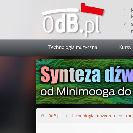
Technologia muzyczna
Kursy 
Zobacz 
Synteza
Produkc
Bitwig S
Produkc
0dB.pl
technologia muzyczna
mu
Sylenth