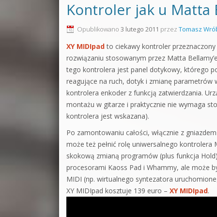
Kontroler jak u Matta
Opublikowano
3 lutego 2011
przez
Tomasz Wrób
XY MIDIpad
to ciekawy kontroler przeznaczony
rozwiązaniu stosowanym przez Matta Bellamy’
tego kontrolera jest panel dotykowy, którego p
reagujące na ruch, dotyk i zmianę parametrów
kontrolera enkoder z funkcją zatwierdzania. U
montażu w gitarze i praktycznie nie wymaga st
kontrolera jest wskazana).
Po zamontowaniu całości, włącznie z gniazdem 
może też pełnić rolę uniwersalnego kontroler
skokową zmianą programów (plus funkcja Hold)
procesorami Kaoss Pad i Whammy, ale może by
MIDI (np. wirtualnego syntezatora uruchomio
XY MIDIpad kosztuje 139 euro –
XY MIDIpad
.