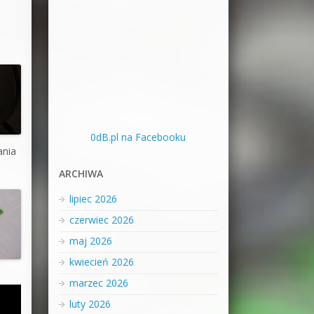
0dB.pl na Facebooku
ania
ARCHIWA
lipiec 2026
czerwiec 2026
maj 2026
kwiecień 2026
marzec 2026
luty 2026