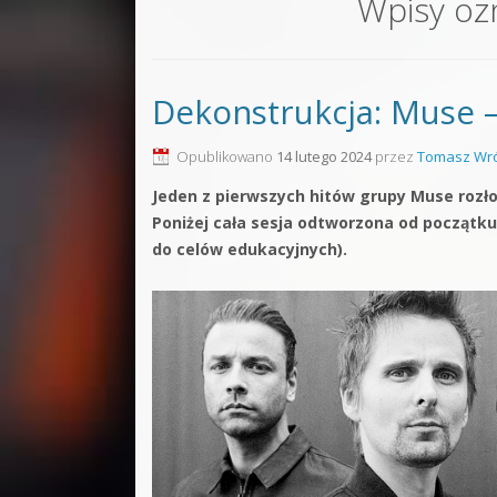
Wpisy oz
Sound F
Dubstep
Dekonstrukcja: Muse
Kontakt
Pakiety
Opublikowano
14 lutego 2024
przez
Tomasz Wró
Jeden z pierwszych hitów grupy Muse rozł
Poniżej cała sesja odtworzona od początku
do celów edukacyjnych).