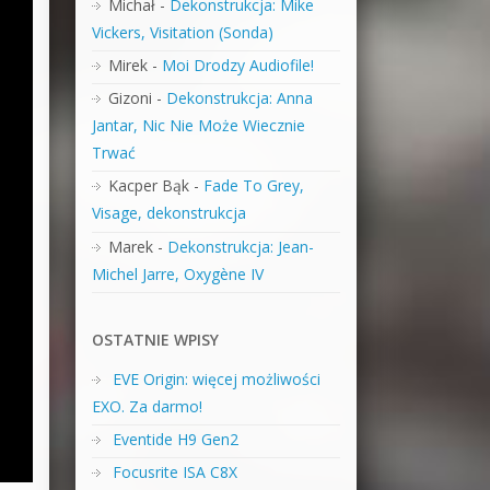
Michał
-
Dekonstrukcja: Mike
Vickers, Visitation (Sonda)
Mirek
-
Moi Drodzy Audiofile!
Gizoni
-
Dekonstrukcja: Anna
Jantar, Nic Nie Może Wiecznie
Trwać
Kacper Bąk
-
Fade To Grey,
Visage, dekonstrukcja
Marek
-
Dekonstrukcja: Jean-
Michel Jarre, Oxygène IV
OSTATNIE WPISY
EVE Origin: więcej możliwości
EXO. Za darmo!
Eventide H9 Gen2
Focusrite ISA C8X