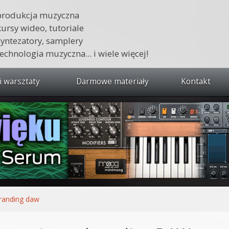
produkcja muzyczna
kursy wideo, tutoriale
syntezatory, samplery
technologia muzyczna... i wiele więcej!
i warsztaty
Darmowe materiały
Kontakt
wszystkie kursy i warsztaty
 dźwięku 🔥
ja muzyczna w praktyce
tudio od podstaw
ja muzyczna od podstaw
randing daw
1 od podstaw