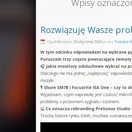
Wpisy oznaczo
Sound F
Dubstep
Rozwiązuję Wasze pro
Kontakt
Pakiety
Opublikowano
20 stycznia 2026
przez
Tomasz W
W tym odcinku odpowiadam na wybrane pyt
Poruszam trzy często powracające tematy
🎧
Jakie monitory odsłuchowe wybrać na p
Dlaczego nie ma jednej „najlepszej” odpowiedzi
muzyki.
🎙
Shure SM7B i Focusrite ISA One – czy to d
Wyjaśniam, czym naprawdę jest czułość mikrofo
problemy z poziomem sygnału i szumem.
💻
Co oznacza rebranding PreSonus Studio 
Trochę historii rynku DAW, możliwe scenariusze