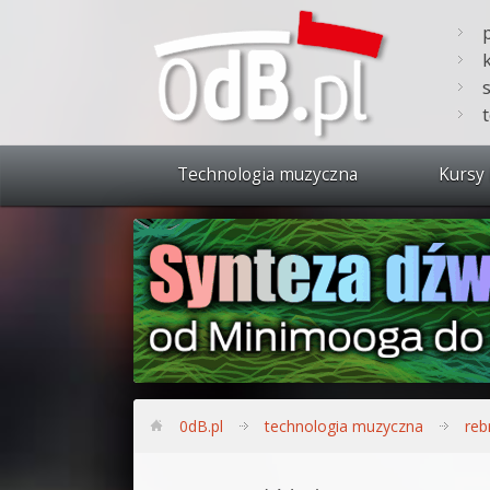
Technologia muzyczna
Kursy 
Zobacz 
Synteza
Produkc
Bitwig S
Produkc
0dB.pl
technologia muzyczna
reb
Sylenth