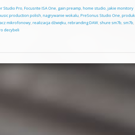
r Studio Pro
,
Focusrite ISA One
,
gain preamp
,
home studio
,
jakie monitory
usic production polish
,
nagrywanie wokalu
,
PreSonus Studio One
,
produk
acz mikrofonowy
,
realizacja dźwięku
,
rebranding DAW
,
shure sm7b
,
sm7b
,
ro decybeli