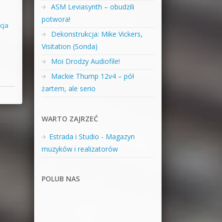
ASM Leviasynth – obudzili
potwora!
cja
Dekonstrukcja: Mike Vickers,
Visitation (Sonda)
Moi Drodzy Audiofile!
Mackie Thump 12v4 – pół
żartem, ale serio
WARTO ZAJRZEĆ
Estrada i Studio - Magazyn
muzyków i realizatorów
POLUB NAS