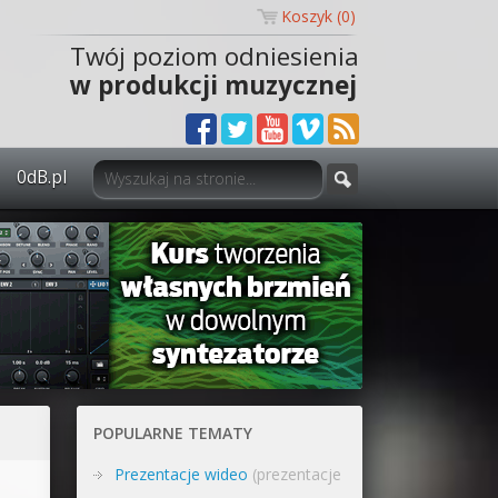
Koszyk (
0
)
Twój poziom odniesienia
w produkcji muzycznej
0dB.pl
0dB.pl - informacje
Newsletter
Materiały dla mediów
Archiwum aktualności
Polityka prywatności
POPULARNE TEMATY
Regulamin
Prezentacje wideo
(prezentacje