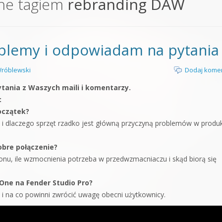
ne tagiem
rebranding DAW
orge od podstaw
 z syntezatorem Massive
blemy i odpowiadam na pytania
 5 Kompendium
róblewski
Dodaj kome
ania z Waszych maili i komentarzy.
:
oczątek?
 i dlaczego sprzęt rzadko jest główną przyczyną problemów w produk
obre połączenie?
nu, ile wzmocnienia potrzeba w przedwzmacniaczu i skąd biorą się
One na Fender Studio Pro?
 i na co powinni zwrócić uwagę obecni użytkownicy.