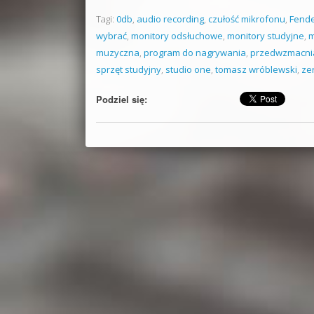
Tagi:
0db
,
audio recording
,
czułość mikrofonu
,
Fende
wybrać
,
monitory odsłuchowe
,
monitory studyjne
,
m
muzyczna
,
program do nagrywania
,
przedwzmacni
sprzęt studyjny
,
studio one
,
tomasz wróblewski
,
ze
Podziel się: