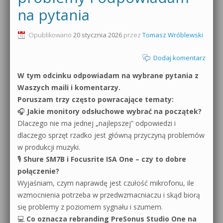
na pytania
0dB.pl - informacje
Produkcja muzyczna od podstaw
Opublikowano
20 stycznia 2026
przez
Tomasz Wróblewski
Newsletter
Sylenth1 od podstaw
Dodaj komentarz
Materiały dla mediów
Sound Forge od podstaw
W tym odcinku odpowiadam na wybrane pytania z
Archiwum aktualności
Waszych maili i komentarzy.
Dubstep z syntezatorem Massive
Poruszam trzy często powracające tematy:
Polityka prywatności
🎧
Jakie monitory odsłuchowe wybrać na początek?
Kontakt 5 Kompendium
Dlaczego nie ma jednej „najlepszej” odpowiedzi i
Regulamin
Pakiety
dlaczego sprzęt rzadko jest główną przyczyną problemów
w produkcji muzyki.
Działanie sklepu internetowego
🎙
Shure SM7B i Focusrite ISA One – czy to dobre
połączenie?
Wyszukiwanie
Wyjaśniam, czym naprawdę jest czułość mikrofonu, ile
wzmocnienia potrzeba w przedwzmacniaczu i skąd biorą
się problemy z poziomem sygnału i szumem.
💻
Co oznacza rebranding PreSonus Studio One na