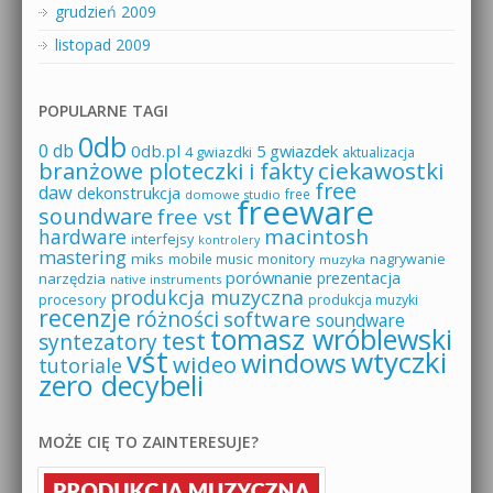
grudzień 2009
listopad 2009
POPULARNE TAGI
0db
0 db
0db.pl
5 gwiazdek
4 gwiazdki
aktualizacja
branżowe ploteczki i fakty
ciekawostki
free
daw
dekonstrukcja
free
domowe studio
freeware
soundware
free vst
macintosh
hardware
interfejsy
kontrolery
mastering
miks
mobile music
monitory
nagrywanie
muzyka
porównanie
prezentacja
narzędzia
native instruments
produkcja muzyczna
procesory
produkcja muzyki
recenzje
różności
software
soundware
tomasz wróblewski
test
syntezatory
vst
wtyczki
windows
wideo
tutoriale
zero decybeli
MOŻE CIĘ TO ZAINTERESUJE?