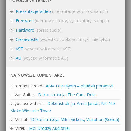
POPULARNE TEMATY
Prezentacje wideo
(prezentacje wtyczek, sampli)
Freeware
(darmowe efekty, syntezatory, sample)
Hardware
(sprzęt audio)
Ciekawostki
(wszystko dookoła muzyki i nie tylko)
VST
(wtyczki w formacie VST)
AU
(wtyczki w formacie AU)
NAJNOWSZE KOMENTARZE
roman i. drozd
-
ASM Leviasynth – obudzili potwora!
Van Guitar
-
Dekonstrukcja: The Cars, Drive
youlosewithme
-
Dekonstrukcja: Anna Jantar, Nic Nie
Może Wiecznie Trwać
Michał
-
Dekonstrukcja: Mike Vickers, Visitation (Sonda)
Mirek
-
Moi Drodzy Audiofile!