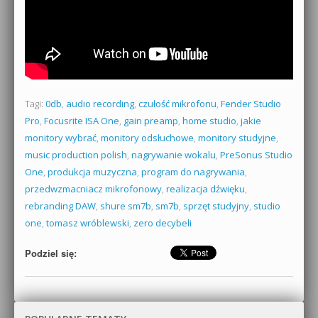
Tagi:
0db
,
audio recording
,
czułość mikrofonu
,
Fender Studio
Pro
,
Focusrite ISA One
,
gain preamp
,
home studio
,
jakie
monitory wybrać
,
monitory odsłuchowe
,
monitory studyjne
,
music production polish
,
nagrywanie wokalu
,
PreSonus Studio
One
,
produkcja muzyczna
,
program do nagrywania
,
przedwzmacniacz mikrofonowy
,
realizacja dźwięku
,
rebranding DAW
,
shure sm7b
,
sm7b
,
sprzęt studyjny
,
studio
one
,
tomasz wróblewski
,
zero decybeli
Podziel się: