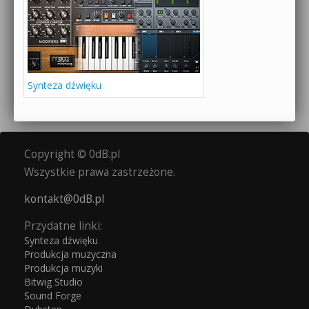
Synteza dźwięku
Copyright © 0dB.pl
Wszystkie prawa zastrzeżone.
kontakt@0dB.pl
Przydatne linki:
Synteza dźwięku
Produkcja muzyczna
Produkcja muzyki
Bitwig Studio
Sound Forge