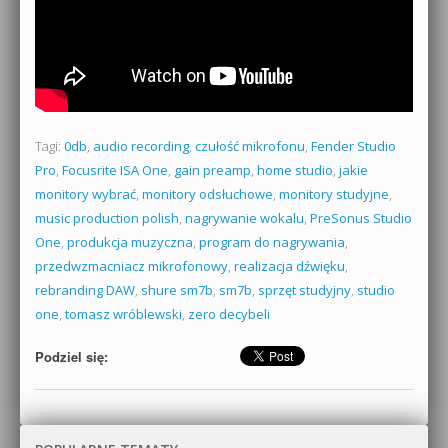
Tagi:
0db
,
audio recording
,
czułość mikrofonu
,
Fender Studio
Pro
,
Focusrite ISA One
,
gain preamp
,
home studio
,
jakie
monitory wybrać
,
monitory odsłuchowe
,
monitory studyjne
,
music production polish
,
nagrywanie wokalu
,
PreSonus Studio
One
,
produkcja muzyczna
,
program do nagrywania
,
przedwzmacniacz mikrofonowy
,
realizacja dźwięku
,
rebranding DAW
,
shure sm7b
,
sm7b
,
sprzęt studyjny
,
studio
one
,
tomasz wróblewski
,
zero decybeli
Podziel się: