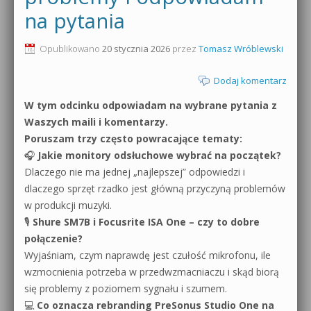
na pytania
0dB.pl - informacje
Produkcja muzyczna od podstaw
Opublikowano
20 stycznia 2026
przez
Tomasz Wróblewski
Newsletter
Sylenth1 od podstaw
Dodaj komentarz
Materiały dla mediów
Sound Forge od podstaw
W tym odcinku odpowiadam na wybrane pytania z
Archiwum aktualności
Waszych maili i komentarzy.
Dubstep z syntezatorem Massive
Poruszam trzy często powracające tematy:
Polityka prywatności
🎧
Jakie monitory odsłuchowe wybrać na początek?
Kontakt 5 Kompendium
Dlaczego nie ma jednej „najlepszej” odpowiedzi i
Regulamin
Pakiety
dlaczego sprzęt rzadko jest główną przyczyną problemów
w produkcji muzyki.
Działanie sklepu internetowego
🎙
Shure SM7B i Focusrite ISA One – czy to dobre
połączenie?
Wyszukiwanie
Wyjaśniam, czym naprawdę jest czułość mikrofonu, ile
wzmocnienia potrzeba w przedwzmacniaczu i skąd biorą
się problemy z poziomem sygnału i szumem.
💻
Co oznacza rebranding PreSonus Studio One na