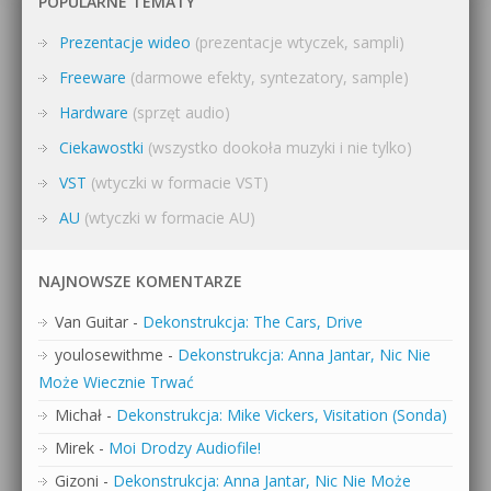
POPULARNE TEMATY
Prezentacje wideo
(prezentacje wtyczek, sampli)
Freeware
(darmowe efekty, syntezatory, sample)
Hardware
(sprzęt audio)
Ciekawostki
(wszystko dookoła muzyki i nie tylko)
VST
(wtyczki w formacie VST)
AU
(wtyczki w formacie AU)
NAJNOWSZE KOMENTARZE
Van Guitar
-
Dekonstrukcja: The Cars, Drive
youlosewithme
-
Dekonstrukcja: Anna Jantar, Nic Nie
Może Wiecznie Trwać
Michał
-
Dekonstrukcja: Mike Vickers, Visitation (Sonda)
Mirek
-
Moi Drodzy Audiofile!
Gizoni
-
Dekonstrukcja: Anna Jantar, Nic Nie Może