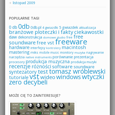
listopad 2009
POPULARNE TAGI
0db
0 db
0db.pl
5 gwiazdek
4 gwiazdki
aktualizacja
branżowe ploteczki i fakty
ciekawostki
free
daw
dekonstrukcja
free
domowe studio
freeware
soundware
free vst
macintosh
hardware
interfejsy
kontrolery
mastering
miks
mobile music
monitory
nagrywanie
muzyka
porównanie
prezentacja
narzędzia
native instruments
produkcja muzyczna
procesory
produkcja muzyki
recenzje
różności
software
soundware
tomasz wróblewski
test
syntezatory
vst
wtyczki
windows
wideo
tutoriale
zero decybeli
MOŻE CIĘ TO ZAINTERESUJE?