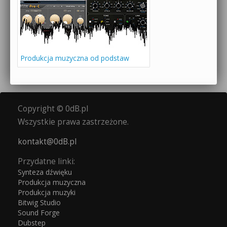
Produkcja muzyczna od podstaw
Copyright © 0dB.pl
Wszystkie prawa zastrzeżone.
kontakt@0dB.pl
Przydatne linki:
Synteza dźwięku
Produkcja muzyczna
Produkcja muzyki
Bitwig Studio
Sound Forge
Dubstep