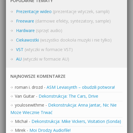
POPULARNE TEMATY
Prezentacje wideo
(prezentacje wtyczek, sampli)
Freeware
(darmowe efekty, syntezatory, sample)
Hardware
(sprzęt audio)
Ciekawostki
(wszystko dookoła muzyki i nie tylko)
VST
(wtyczki w formacie VST)
AU
(wtyczki w formacie AU)
NAJNOWSZE KOMENTARZE
roman i. drozd
-
ASM Leviasynth – obudzili potwora!
Van Guitar
-
Dekonstrukcja: The Cars, Drive
youlosewithme
-
Dekonstrukcja: Anna Jantar, Nic Nie
Może Wiecznie Trwać
Michał
-
Dekonstrukcja: Mike Vickers, Visitation (Sonda)
Mirek
-
Moi Drodzy Audiofile!