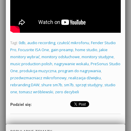
Tagi:
0db
,
audio recording
,
czułość mikrofonu
,
Fender Studio
Pro
,
Focusrite ISA One
,
gain preamp
,
home studio
,
jakie
monitory wybrać
,
monitory odsłuchowe
,
monitory studyjne
,
music production polish
,
nagrywanie wokalu
,
PreSonus Studio
One
,
produkcja muzyczna
,
program do nagrywania
,
przedwzmacniacz mikrofonowy
,
realizacja dźwięku
,
rebranding DAW
,
shure sm7b
,
sm7b
,
sprzęt studyjny
,
studio
one
,
tomasz wróblewski
,
zero decybeli
Podziel się: