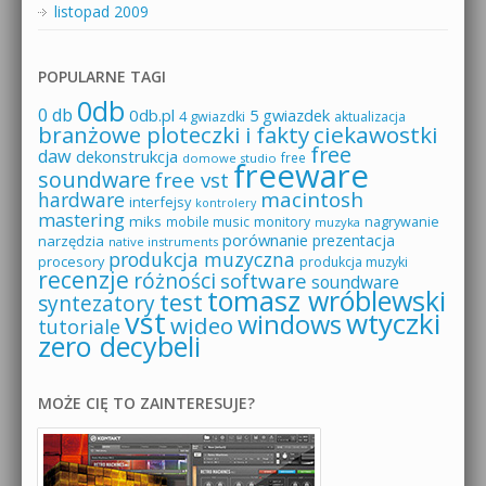
listopad 2009
POPULARNE TAGI
0db
0 db
0db.pl
5 gwiazdek
4 gwiazdki
aktualizacja
branżowe ploteczki i fakty
ciekawostki
free
daw
dekonstrukcja
free
domowe studio
freeware
soundware
free vst
macintosh
hardware
interfejsy
kontrolery
mastering
miks
mobile music
monitory
nagrywanie
muzyka
porównanie
prezentacja
narzędzia
native instruments
produkcja muzyczna
procesory
produkcja muzyki
recenzje
różności
software
soundware
tomasz wróblewski
test
syntezatory
vst
wtyczki
windows
wideo
tutoriale
zero decybeli
MOŻE CIĘ TO ZAINTERESUJE?