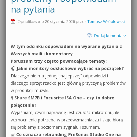
na pytania
0dB.pl - informacje
Produkcja muzyczna od podstaw
Opublikowano
20 stycznia 2026
przez
Tomasz Wróblewski
Newsletter
Sylenth1 od podstaw
Dodaj komentarz
Materiały dla mediów
Sound Forge od podstaw
W tym odcinku odpowiadam na wybrane pytania z
Archiwum aktualności
Waszych maili i komentarzy.
Dubstep z syntezatorem Massive
Poruszam trzy często powracające tematy:
Polityka prywatności
🎧
Jakie monitory odsłuchowe wybrać na początek?
Kontakt 5 Kompendium
Dlaczego nie ma jednej „najlepszej” odpowiedzi i
Regulamin
Pakiety
dlaczego sprzęt rzadko jest główną przyczyną problemów
w produkcji muzyki.
Działanie sklepu internetowego
🎙
Shure SM7B i Focusrite ISA One – czy to dobre
połączenie?
Wyszukiwanie
Wyjaśniam, czym naprawdę jest czułość mikrofonu, ile
wzmocnienia potrzeba w przedwzmacniaczu i skąd biorą
się problemy z poziomem sygnału i szumem.
💻
Co oznacza rebranding PreSonus Studio One na