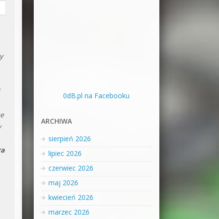
y
0dB.pl na Facebooku
ce
ARCHIWA
y
sierpień 2026
ra
lipiec 2026
czerwiec 2026
maj 2026
kwiecień 2026
marzec 2026