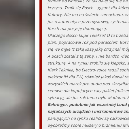
jednak do wniosku, że tak dalej się nie da
kryzysu. Trafił się Bosch – gigant dla któ
Kultury. Nie ma na świecie samochodu, w k
już o automatyce przemysłowej, systemach
Bosch ma pozycję dominującą.
Dlaczego Bosch kupił Teleksa? O to trzeba
plan, popracował rok pod parasolem Boscha
się we mgle (z taką kasą jaką otrzymał mó
A Bosch został z tą żabą, i nie bardzo wi
strukturę. A na rynku zrobiło się kiepsko, 
Klark Teknika, bo Electro-Voice radził so
elektroniki dla E-V, również jakoś dawał 
wszystkich marek pro-audio pod skrzydłam
cenowe dla kupujących cały pakiet (mikse
sytuację, ale już rok temu było wiadomo, 
Behringer, podobnie jak wcześniej Loud 
najtańszych urządzeń i instrumentów zna
panujących na rynku realiów są całkowici
wyobraźmy sobie miksery o brzmieniu Mida