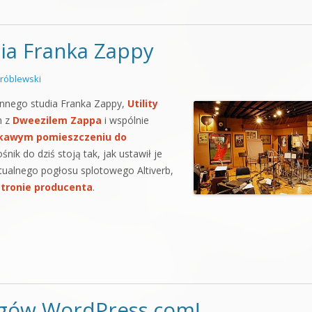
ia Franka Zappy
róblewski
łynnego studia Franka Zappy,
Utility
m z
Dweezilem Zappa
i wspólnie
kawym pomieszczeniu do
śnik do dziś stoją tak, jak ustawił je
rtualnego pogłosu splotowego Altiverb,
stronie producenta
.
ogów WordPress.com!