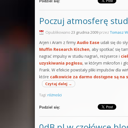
Podziel się:
Poczuj atmosferę stud
Opublikowano
23 grudnia 2009
przez
Tomasz W
Arjen i Aram z firmy
Audio Ease
udali się do s
Muffin Research Kitchen
, aby spotkać się ta
nagrać impulsy w studiu nagrań, reżyserce i
cie
uzyskiwania pogłosu
, w którym mikrofon i gło
Frank. W efekcie powstały pliki impulsów dla wi
które
całkowicie za darmo dostępne są na 
Czytaj dalej
→
Tagi:
różności
Podziel się:
0dB.pl w czołówce bl