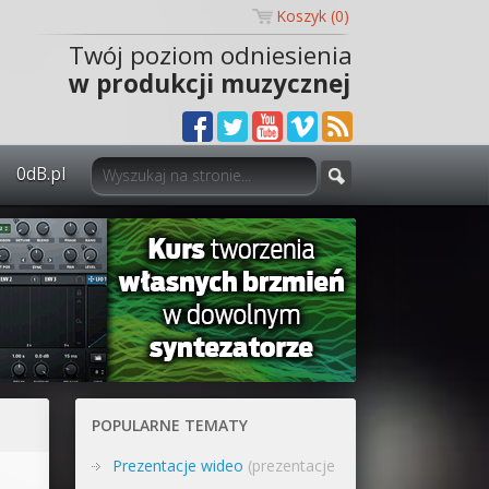
Koszyk (
0
)
Twój poziom odniesienia
w produkcji muzycznej
0dB.pl
0dB.pl - informacje
Newsletter
Materiały dla mediów
Archiwum aktualności
Polityka prywatności
POPULARNE TEMATY
Regulamin
Prezentacje wideo
(prezentacje