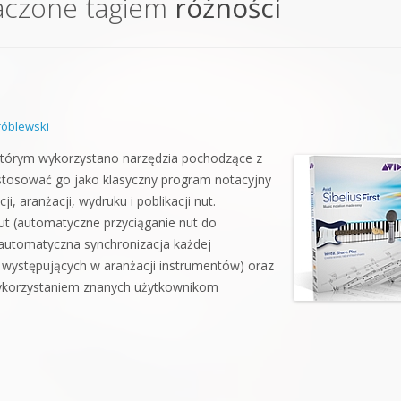
aczone tagiem
różności
orge od podstaw
 z syntezatorem Massive
 5 Kompendium
óblewski
którym wykorzystano narzędzia pochodzące z
 stosować go jako klasyczny program notacyjny
, aranżacji, wydruku i poblikacji nut.
ut (automatyczne przyciąganie nut do
(automatyczna synchronizacja każdej
występujących w aranżacji instrumentów) oraz
wykorzystaniem znanych użytkownikom