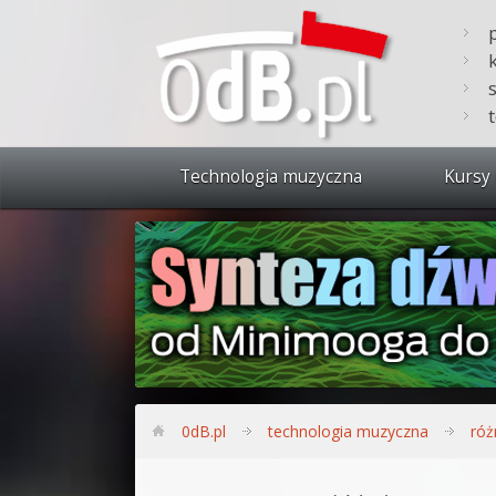
Technologia muzyczna
Kursy 
Zobacz 
Synteza
Produkc
Bitwig S
Produkc
0dB.pl
technologia muzyczna
róż
Sylenth