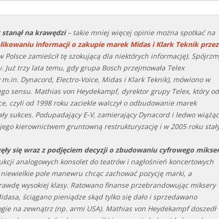
 stanął na krawędzi
– takie mniej więcej opinie można spotkać na
ikowaniu informacji o zakupie marek Midas i Klark Teknik przez
w Polsce zamieścił tę szokującą dla niektórych informację). Spójrzm
. Już trzy lata temu, gdy grupa Bosch przejmowała Telex
m.in. Dynacord, Electro-Voice, Midas i Klark Teknik), mówiono w
ego sensu. Mathias von Heydekampf, dyrektor grupy Telex, który od
ice, czyli od 1998 roku zaciekle walczył o odbudowanie marek
ały sukces. Podupadający E-V, zamierający Dynacord i ledwo wiążą
 jego kierownictwem gruntowną restrukturyzację i w 2005 roku stał
ęły się wraz z podjęciem decyzji o zbudowaniu cyfrowego mikse
odukcji analogowych konsolet do teatrów i nagłośnień koncertowych
a niewielkie pole manewru chcąc zachować pozycję marki, a
awdę wysokiej klasy. Ratowano finanse przebrandowując miksery
idasa, ściągano pieniądze skąd tylko się dało i sprzedawano
gie na zewnątrz (np. armi USA). Mathias von Heydekampf doszedł