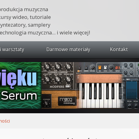
produkcja muzyczna
kursy wideo, tutoriale
syntezatory, samplery
technologia muzyczna... i wiele więcej!
i warsztaty
Darmowe materiały
Kontakt
wszystkie kursy i warsztaty
 dźwięku 🔥
ja muzyczna w praktyce
tudio od podstaw
ja muzyczna od podstaw
ności
1 od podstaw