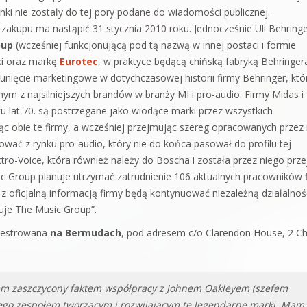
ki nie zostały do tej pory podane do wiadomości publicznej.
zakupu ma nastąpić 31 stycznia 2010 roku. Jednocześnie Uli Behring
oup
(wcześniej funkcjonującą pod tą nazwą w innej postaci i formie
ki oraz markę
Eurotec
, w praktyce będącą chińską fabryką Behringer
unięcie marketingowe w dotychczasowej historii firmy Behringer, któ
nym z najsilniejszych brandów w branży MI i pro-audio. Firmy Midas i
ku lat 70. są postrzegane jako wiodące marki przez wszystkich
ąc obie te firmy, a wcześniej przejmując szereg opracowanych przez 
wać z rynku pro-audio, który nie do końca pasował do profilu tej
ctro-Voice, która również należy do Boscha i została przez niego prze
ic Group planuje utrzymać zatrudnienie 106 aktualnych pracowników 
e z oficjalną informacją firmy będą kontynuować niezależną działalnoś
ruje The Music Group”.
ejestrowana
na Bermudach
, pod adresem c/o Clarendon House, 2 C
stem zaszczycony faktem współpracy z Johnem Oakleyem (szefem
i jego zespołem tworzącym i rozwijającym te legendarne marki. Mam