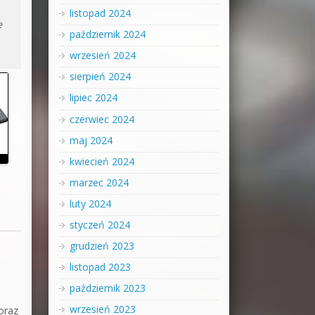
listopad 2024
e
październik 2024
wrzesień 2024
sierpień 2024
lipiec 2024
czerwiec 2024
maj 2024
kwiecień 2024
marzec 2024
luty 2024
styczeń 2024
grudzień 2023
listopad 2023
październik 2023
wrzesień 2023
 oraz