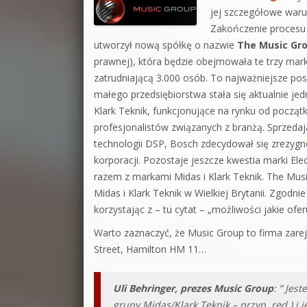
jej szczegółowe warun
Zakończenie procesu 
utworzył nową spółkę o nazwie
The Music Gr
prawnej), która będzie obejmowała te trzy mar
zatrudniającą 3.000 osób. To najważniejsze pos
małego przedsiębiorstwa stała się aktualnie jed
Klark Teknik, funkcjonujące na rynku od począt
profesjonalistów związanych z branżą. Sprzedaj
technologii DSP, Bosch zdecydował się zrezygno
korporacji. Pozostaje jeszcze kwestia marki Ele
razem z markami Midas i Klark Teknik. The Mus
Midas i Klark Teknik w Wielkiej Brytanii. Zgodni
korzystając z – tu cytat – „możliwości jakie ofe
Warto zaznaczyć, że Music Group to firma zar
Street, Hamilton HM 11…
Uli Behringer, prezes Music Group
: ” Je
grupy Midas/Klark Teknik – przyp. red.) 