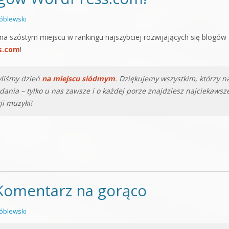
óblewski
 na szóstym miejscu w rankingu najszybciej rozwijających się blogów
s.com
!
yliśmy dzień
na miejscu siódmym
. Dziękujemy wszystkim, którzy n
dania – tylko u nas zawsze i o każdej porze znajdziesz najciekawsz
ji muzyki!
Komentarz na gorąco
óblewski