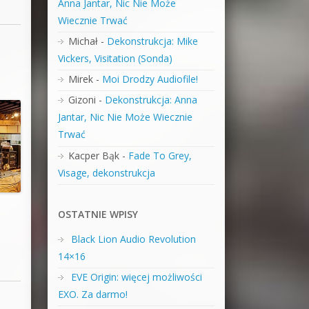
Anna Jantar, Nic Nie Może
Wiecznie Trwać
Michał
-
Dekonstrukcja: Mike
Vickers, Visitation (Sonda)
Mirek
-
Moi Drodzy Audiofile!
Gizoni
-
Dekonstrukcja: Anna
Jantar, Nic Nie Może Wiecznie
Trwać
Kacper Bąk
-
Fade To Grey,
Visage, dekonstrukcja
OSTATNIE WPISY
Black Lion Audio Revolution
14×16
EVE Origin: więcej możliwości
EXO. Za darmo!