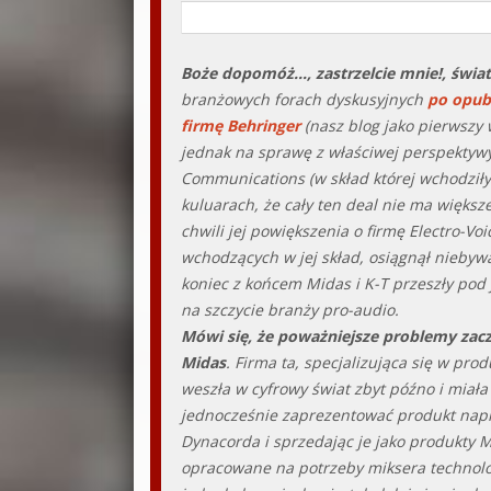
Boże dopomóż…, zastrzelcie mnie!, świat
branżowych forach dyskusyjnych
po opubl
firmę Behringer
(nasz blog jako pierwszy 
jednak na sprawę z właściwej perspektywy
Communications (w skład której wchodziły 
kuluarach, że cały ten deal nie ma większ
chwili jej powiększenia o firmę Electro-Vo
wchodzących w jej skład, osiągnął niebyw
koniec z końcem Midas i K-T przeszły pod
na szczycie branży pro-audio.
Mówi się, że poważniejsze problemy zacz
Midas
. Firma ta, specjalizująca się w pr
weszła w cyfrowy świat zbyt późno i miał
jednocześnie zaprezentować produkt napr
Dynacorda i sprzedając je jako produkty M
opracowane na potrzeby miksera technolo