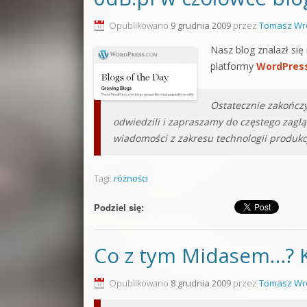
Opublikowano
9 grudnia 2009
przez
Tomasz Wr
Nasz blog znalazł się
platformy
WordPres
Ostatecznie zakończ
odwiedzili i zapraszamy do częstego zaglą
wiadomości z zakresu technologii produkc
Tagi:
różności
Podziel się:
Co z tym Midasem…? 
Opublikowano
8 grudnia 2009
przez
Tomasz Wr