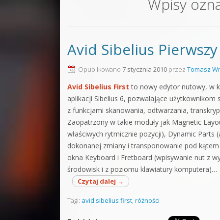
Wpisy ozn
Sound F
Dubstep
Avid Sibelius Pierwszy
Kontakt
Pakiety
Opublikowano
7 stycznia 2010
przez
Tomasz Wr
Avid Sibelius First
to nowy edytor nutowy, w 
aplikacji Sibelius 6, pozwalające użytkownikom
z funkcjami skanowania, odtwarzania, transkrypcji
Zaopatrzony w takie moduły jak Magnetic Layo
właściwych rytmicznie pozycji), Dynamic Parts 
dokonanej zmiany i transponowanie pod kątem 
okna Keyboard i Fretboard (wpisywanie nut z 
środowisk i z poziomu klawiatury komputera)…
Czytaj dalej
→
Tagi:
avid sibelius first
,
różności