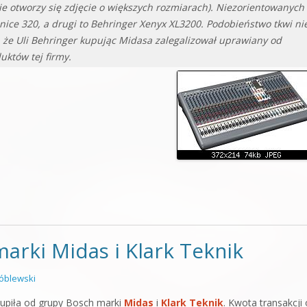
ie otworzy się zdjęcie o większych rozmiarach). Niezorientowanych
nice 320, a drugi to Behringer Xenyx XL3200. Podobieństwo tkwi ni
, że Uli Behringer kupując Midasa zalegalizował uprawiany od
któw tej firmy.
arki Midas i Klark Teknik
óblewski
piła od grupy Bosch marki
Midas
i
Klark Teknik
. Kwota transakcji