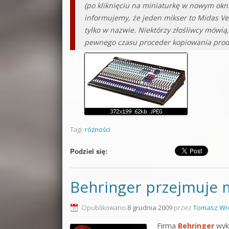
(po kliknięciu na miniaturkę w nowym okn
informujemy, że jeden mikser to Midas Ve
tylko w nazwie. Niektórzy złośliwcy mówią
pewnego czasu proceder kopiowania produ
Tagi:
różności
Podziel się:
Behringer przejmuje m
Opublikowano
8 grudnia 2009
przez
Tomasz Wr
Firma
Behringer
wyku