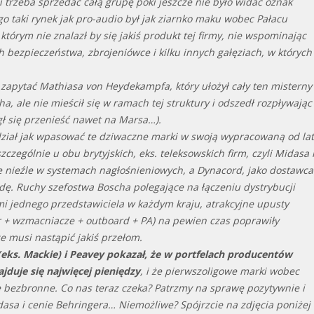
 i trzeba sprzedać całą grupę póki jeszcze nie było widać oznak
rego taki rynek jak pro-audio był jak ziarnko maku wobec Pałacu
tórym nie znalazł by się jakiś produkt tej firmy, nie wspominając
 bezpieczeństwa, zbrojeniówce i kilku innych gałęziach, w których
 zapytać Mathiasa von Heydekampfa, który ułożył cały ten misterny
, ale nie mieścił się w ramach tej struktury i odszedł rozpływając
gł się przenieść nawet na Marsa…).
edział jak wpasować te dziwaczne marki w swoją wypracowaną od lat
szczególnie u obu brytyjskich, eks. teleksowskich firm, czyli Midasa 
bie nieźle w systemach nagłośnieniowych, a Dynacord, jako dostawca
radę. Ruchy szefostwa Boscha polegające na łączeniu dystrybucji
i jednego przedstawiciela w każdym kraju, atrakcyjne upusty
r + wzmacniacze + outboard + PA) na pewien czas poprawiły
że musi nastąpić jakiś przełom.
(eks. Mackie) i Peavey pokazał, że w portfelach producentów
jduje się najwięcej pieniędzy
, i że pierwszoligowe marki wobec
e bezbronne. Co nas teraz czeka? Patrzmy na sprawę pozytywnie i
sa i cenie Behringera… Niemożliwe? Spójrzcie na zdjęcia poniżej