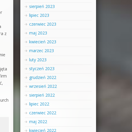
sierpień 2023
er
lipiec 2023
czerwiec 2023
a
maj 2023
ra z
kwiecień 2023
marzec 2023
nie
luty 2023
styczeń 2023
jęta
firm
grudzień 2022
ć,
wrzesień 2022
sierpień 2022
hurch
lipiec 2022
czerwiec 2022
maj 2022
kwiecień 2022