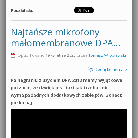
Podziel się:
Najtańsze mikrofony
małomembranowe DPA…
Opublikowano
19 kwietnia 2023
przez
Tomasz Wróblewski
Dodaj komentarz
Po nagraniu z użyciem DPA 2012 mamy wyjątkowe
poczucie, że dźwięk jest taki jak trzeba i nie
wymaga żadnych dodatkowych zabiegów. Zobacz i
posłuchaj.