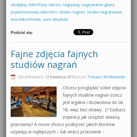
studyjny
,
mikrofony stereo
,
nagrywaj
,
nagrywanie gitary
,
pojemnościowy mikrofon
,
studio nagrań
,
studio nagraniowe
,
test mikrofonów
,
zero decybeli
Podziel się:
Fajne zdjęcia fajnych
studiów nagrań
Opublikowano
12 kwietnia 2013
przez
Tomasz Wróblewski
Chcesz pooglądać sobie zdjęcia
fajnych studiów nagrań (rzecz
jest legalna i dozwolona do lat
18, więc bez obawy…)? Szukasz
inspiracji jak urządzić własną
pracownię? A może chcesz podejrzeć jakich klocków
używają w najlepszych – lub wręcz przeciwnie –