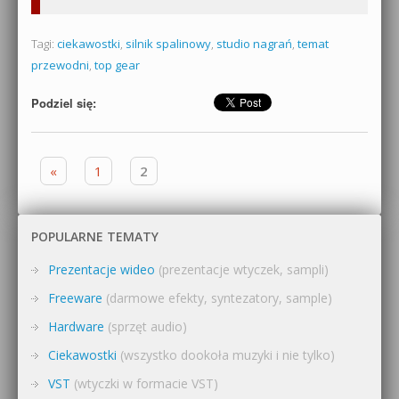
Tagi:
ciekawostki
,
silnik spalinowy
,
studio nagrań
,
temat
przewodni
,
top gear
Podziel się:
Zobacz wpisy
«
1
2
POPULARNE TEMATY
Prezentacje wideo
(prezentacje wtyczek, sampli)
Freeware
(darmowe efekty, syntezatory, sample)
Hardware
(sprzęt audio)
Ciekawostki
(wszystko dookoła muzyki i nie tylko)
VST
(wtyczki w formacie VST)