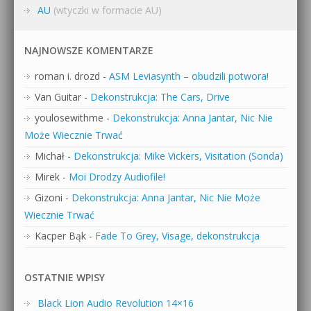
AU
(wtyczki w formacie AU)
NAJNOWSZE KOMENTARZE
roman i. drozd
-
ASM Leviasynth – obudzili potwora!
Van Guitar
-
Dekonstrukcja: The Cars, Drive
youlosewithme
-
Dekonstrukcja: Anna Jantar, Nic Nie
Może Wiecznie Trwać
Michał
-
Dekonstrukcja: Mike Vickers, Visitation (Sonda)
Mirek
-
Moi Drodzy Audiofile!
Gizoni
-
Dekonstrukcja: Anna Jantar, Nic Nie Może
Wiecznie Trwać
Kacper Bąk
-
Fade To Grey, Visage, dekonstrukcja
OSTATNIE WPISY
Black Lion Audio Revolution 14×16