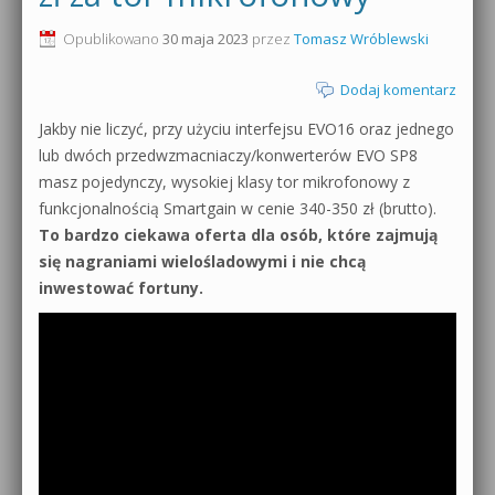
0dB.pl - informacje
Opublikowano
30 maja 2023
przez
Tomasz Wróblewski
Produkcja muzyczna od podstaw
Newsletter
Dodaj komentarz
Sylenth1 od podstaw
Jakby nie liczyć, przy użyciu interfejsu EVO16 oraz jednego
Materiały dla mediów
Sound Forge od podstaw
lub dwóch przedwzmacniaczy/konwerterów EVO SP8
Archiwum aktualności
masz pojedynczy, wysokiej klasy tor mikrofonowy z
Dubstep z syntezatorem Massive
funkcjonalnością Smartgain w cenie 340-350 zł (brutto).
Polityka prywatności
To bardzo ciekawa oferta dla osób, które zajmują
Kontakt 5 Kompendium
się nagraniami wielośladowymi i nie chcą
Regulamin
inwestować fortuny.
Pakiety
Działanie sklepu internetowego
Wyszukiwanie