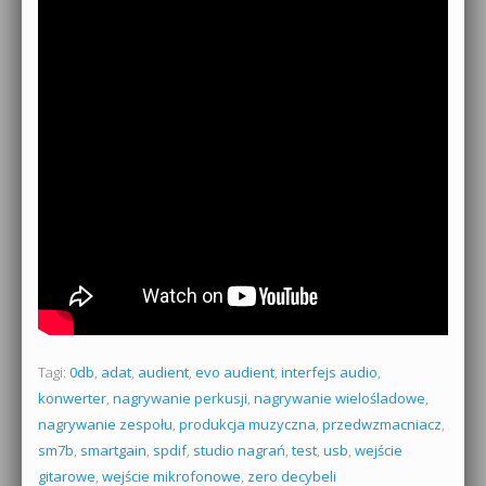
Tagi:
0db
,
adat
,
audient
,
evo audient
,
interfejs audio
,
konwerter
,
nagrywanie perkusji
,
nagrywanie wielośladowe
,
nagrywanie zespołu
,
produkcja muzyczna
,
przedwzmacniacz
,
sm7b
,
smartgain
,
spdif
,
studio nagrań
,
test
,
usb
,
wejście
gitarowe
,
wejście mikrofonowe
,
zero decybeli