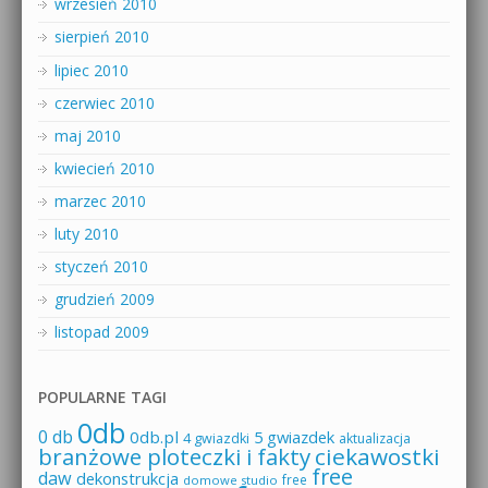
wrzesień 2010
sierpień 2010
lipiec 2010
czerwiec 2010
maj 2010
kwiecień 2010
marzec 2010
luty 2010
styczeń 2010
grudzień 2009
listopad 2009
POPULARNE TAGI
0db
0 db
0db.pl
5 gwiazdek
4 gwiazdki
aktualizacja
branżowe ploteczki i fakty
ciekawostki
free
daw
dekonstrukcja
free
domowe studio