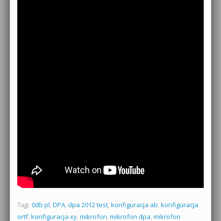
Tagi:
0db pl
,
DPA
,
dpa 2012 test
,
konfiguracja ab
,
konfiguracja
ortf
,
konfiguracja xy
,
mikrofon
,
mikrofon dpa
,
mikrofon