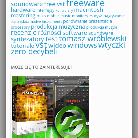
freeware
soundware
free vst
macintosh
hardware
interfejsy
kontrolery
mastering
miks
mobile music
monitory
nagrywanie
muzyka
porównanie
prezentacja
narzędzia
native instruments
produkcja muzyczna
procesory
produkcja muzyki
recenzje
różności
software
soundware
tomasz wróblewski
test
syntezatory
vst
wtyczki
windows
wideo
tutoriale
zero decybeli
MOŻE CIĘ TO ZAINTERESUJE?