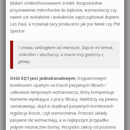
bliskim omikrofonowaniem źródeł. Bezpośrednie
przystawienie mikrofonów do bębnów, wzmacniaczy czy
nawet ust wokalistek i wokalistów zapoczątkował dopiero
Les Paul, a rozwinęli tacy producenci jak Joe Meek czy Phil
Spector.
I znowu odbiegłem od meritum. Dajcie mi temat,
mikrofon i słuchaczy, a macie trzy godziny z
głowy.
Otóż EQ1 jest jednokanałowym
, trzypasmowym
korektorem opartym na trzech pasywnych filtrach i
całkowicie lampowym wzmacniaczu, który kompensuje
tłumienie wynikające z pracy filtracji. Niektórzy się pewno
zastanawiają, skąd w skądinąd pasywnych korektorach
regulacja Boost, czyli wzmocnienia. Przecież układy
pasywne nie wzmacniają, a w najlepszym przypadku
jedynie nieznacznie tłumią. Wszystko zależy od poziomu