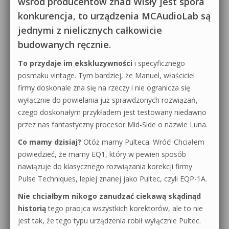
wśród producentów znad Wisły jest spora
konkurencja, to urządzenia MCAudioLab są
jednymi z nielicznych całkowicie
budowanych ręcznie.
To przydaje im ekskluzywności
i specyficznego
posmaku vintage. Tym bardziej, że Manuel, właściciel
firmy doskonale zna się na rzeczy i nie ogranicza się
wyłącznie do powielania już sprawdzonych rozwiązań,
czego doskonałym przykładem jest testowany niedawno
przez nas fantastyczny procesor Mid-Side o nazwie Luna.
Co mamy dzisiaj?
Otóż mamy Pulteca. Wróć! Chciałem
powiedzieć, że mamy EQ1, który w pewien sposób
nawiązuje do klasycznego rozwiązania korekcji firmy
Pulse Techniques, lepiej znanej jako Pultec, czyli EQP-1A.
Nie chciałbym nikogo zanudzać ciekawą skądinąd
historią
tego praojca wszystkich korektorów, ale to nie
jest tak, że tego typu urządzenia robił wyłącznie Pultec.