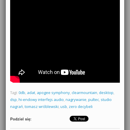
Tagi:
0db
,
adat
,
apogee symphony
,
clearmountain
,
desktop
,
dsp
,
hi-endowy interfejs audio
,
nagrywanie
,
pultec
,
studio
nagrań
,
tomasz wróblewski
,
usb
,
zero decybeli
Podziel się: