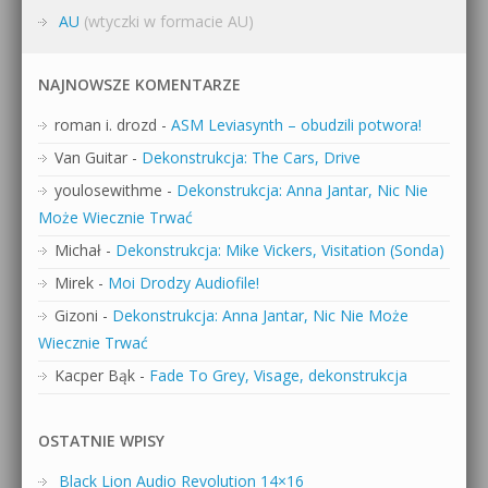
AU
(wtyczki w formacie AU)
NAJNOWSZE KOMENTARZE
roman i. drozd
-
ASM Leviasynth – obudzili potwora!
Van Guitar
-
Dekonstrukcja: The Cars, Drive
youlosewithme
-
Dekonstrukcja: Anna Jantar, Nic Nie
Może Wiecznie Trwać
Michał
-
Dekonstrukcja: Mike Vickers, Visitation (Sonda)
Mirek
-
Moi Drodzy Audiofile!
Gizoni
-
Dekonstrukcja: Anna Jantar, Nic Nie Może
Wiecznie Trwać
Kacper Bąk
-
Fade To Grey, Visage, dekonstrukcja
OSTATNIE WPISY
Black Lion Audio Revolution 14×16