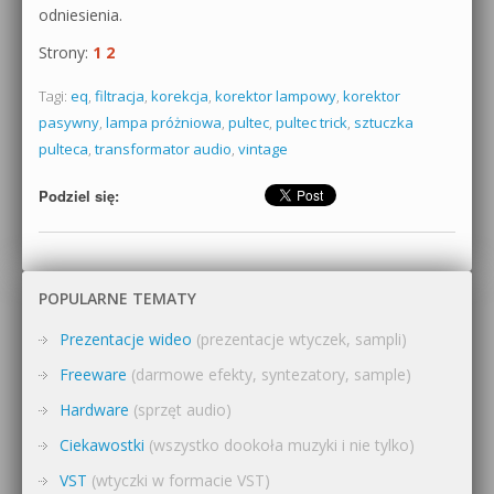
odniesienia.
Strony:
1
2
Tagi:
eq
,
filtracja
,
korekcja
,
korektor lampowy
,
korektor
pasywny
,
lampa próżniowa
,
pultec
,
pultec trick
,
sztuczka
pulteca
,
transformator audio
,
vintage
Podziel się:
POPULARNE TEMATY
Prezentacje wideo
(prezentacje wtyczek, sampli)
Freeware
(darmowe efekty, syntezatory, sample)
Hardware
(sprzęt audio)
Ciekawostki
(wszystko dookoła muzyki i nie tylko)
VST
(wtyczki w formacie VST)