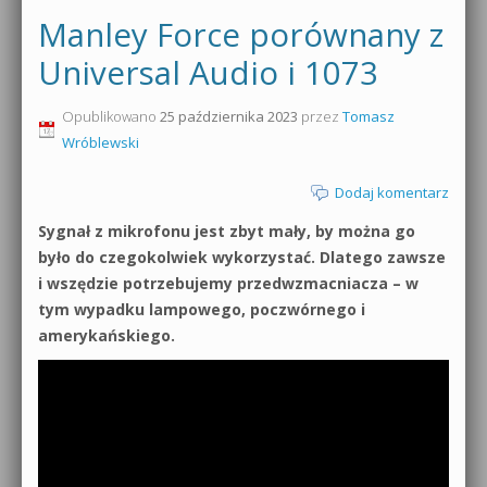
Manley Force porównany z
Universal Audio i 1073
Opublikowano
25 października 2023
przez
Tomasz
Wróblewski
Dodaj komentarz
Sygnał z mikrofonu jest zbyt mały, by można go
było do czegokolwiek wykorzystać. Dlatego zawsze
i wszędzie potrzebujemy przedwzmacniacza – w
tym wypadku lampowego, poczwórnego i
amerykańskiego.