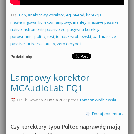
Tagi:
0db
,
analogowy korektor
,
eq
,
hi-end
,
korekcja
masteringowa
,
korektor lampowy
,
manley
,
massive passive
,
native instruments passive eq
,
pasywna korekcja
,
porównanie
,
pultec
,
test
,
tomasz wróblewski
,
uad massive
passive
,
universal audio
,
zero decybeli
Podziel się:
Lampowy korektor
MCAudioLab EQ1
Opublikowano
23 maja 2022
przez
Tomasz Wróblewski
Dodaj komentarz
Czy korektory typu Pultec naprawdę mają