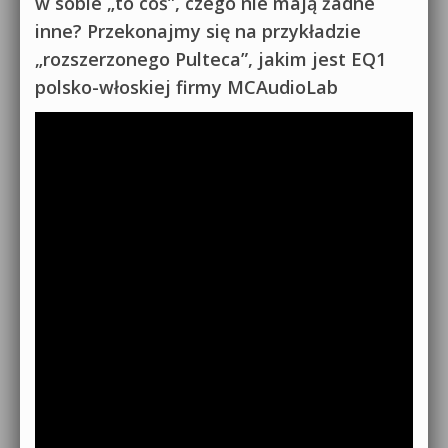
w sobie „to coś”, czego nie mają żadne
inne? Przekonajmy się na przykładzie
„rozszerzonego Pulteca”, jakim jest EQ1
polsko-włoskiej firmy MCAudioLab