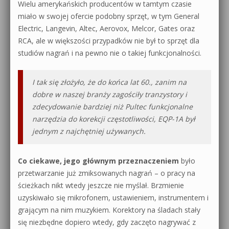
Wielu amerykańskich producentów w tamtym czasie
miało w swojej ofercie podobny sprzęt, w tym General
Electric, Langevin, Altec, Aerovox, Melcor, Gates oraz
RCA, ale w większości przypadków nie był to sprzęt dla
studiów nagrań i na pewno nie o takiej funkcjonalności.
I tak się złożyło, że do końca lat 60., zanim na
dobre w naszej branży zagościły tranzystory i
zdecydowanie bardziej niż Pultec funkcjonalne
narzędzia do korekcji częstotliwości, EQP-1A był
jednym z najchętniej używanych.
Co ciekawe, jego głównym przeznaczeniem
było
przetwarzanie już zmiksowanych nagrań – o pracy na
ścieżkach nikt wtedy jeszcze nie myślał. Brzmienie
uzyskiwało się mikrofonem, ustawieniem, instrumentem i
grającym na nim muzykiem. Korektory na śladach stały
się niezbędne dopiero wtedy, gdy zaczęto nagrywać z