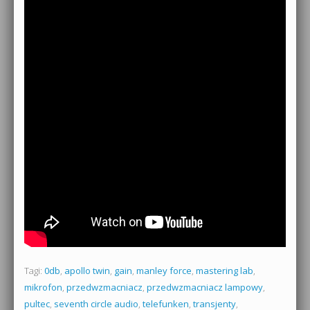
Tagi:
0db
,
apollo twin
,
gain
,
manley force
,
mastering lab
,
mikrofon
,
przedwzmacniacz
,
przedwzmacniacz lampowy
,
pultec
,
seventh circle audio
,
telefunken
,
transjenty
,