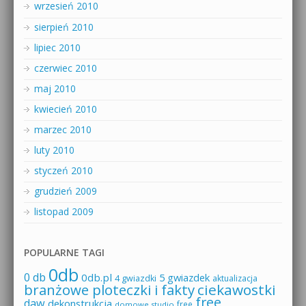
wrzesień 2010
sierpień 2010
lipiec 2010
czerwiec 2010
maj 2010
kwiecień 2010
marzec 2010
luty 2010
styczeń 2010
grudzień 2009
listopad 2009
POPULARNE TAGI
0db
0 db
0db.pl
5 gwiazdek
4 gwiazdki
aktualizacja
branżowe ploteczki i fakty
ciekawostki
free
daw
dekonstrukcja
free
domowe studio