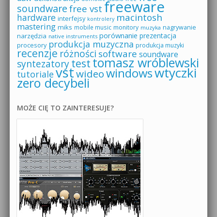
freeware
soundware
free vst
macintosh
hardware
interfejsy
kontrolery
mastering
miks
mobile music
monitory
nagrywanie
muzyka
porównanie
prezentacja
narzędzia
native instruments
produkcja muzyczna
procesory
produkcja muzyki
recenzje
różności
software
soundware
tomasz wróblewski
test
syntezatory
vst
wtyczki
windows
wideo
tutoriale
zero decybeli
MOŻE CIĘ TO ZAINTERESUJE?