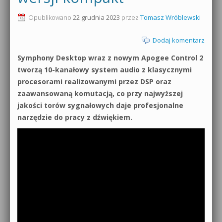
0dB.pl - informacje
Opublikowano
22 grudnia 2023
przez
Tomasz Wróblewski
Produkcja muzyczna od podstaw
Newsletter
Dodaj komentarz
Sylenth1 od podstaw
Symphony Desktop wraz z nowym Apogee Control 2
Materiały dla mediów
Sound Forge od podstaw
tworzą 10-kanałowy system audio z klasycznymi
Archiwum aktualności
procesorami realizowanymi przez DSP oraz
Dubstep z syntezatorem Massive
zaawansowaną komutacją, co przy najwyższej
Polityka prywatności
jakości torów sygnałowych daje profesjonalne
Kontakt 5 Kompendium
narzędzie do pracy z dźwiękiem.
Regulamin
Pakiety
Działanie sklepu internetowego
Wyszukiwanie