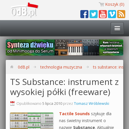
Koszyk (
0
)
Technologia muzyczna
Kursy i warsztaty
0dB.pl
technologia muzyczna
ts substance: instr
Darmowe materiały
TS Substance: instrument z
wysokiej półki (freeware)
Zobacz wszystkie kursy i warsztaty
Kontakt
Synteza dźwięku 🔥
Opublikowano
5 lipca 2010
przez
Tomasz Wróblewski
0dB.pl
Tactile Sounds
szykuje dla
Produkcja muzyczna w praktyce
nas świetny instrument o
nazwie
Substance
. Aktualnie
Bitwig Studio od podstaw