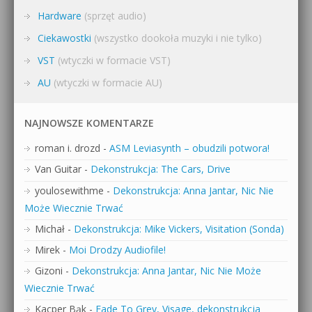
Hardware
(sprzęt audio)
Ciekawostki
(wszystko dookoła muzyki i nie tylko)
VST
(wtyczki w formacie VST)
AU
(wtyczki w formacie AU)
NAJNOWSZE KOMENTARZE
roman i. drozd
-
ASM Leviasynth – obudzili potwora!
Van Guitar
-
Dekonstrukcja: The Cars, Drive
youlosewithme
-
Dekonstrukcja: Anna Jantar, Nic Nie
Może Wiecznie Trwać
Michał
-
Dekonstrukcja: Mike Vickers, Visitation (Sonda)
Mirek
-
Moi Drodzy Audiofile!
Gizoni
-
Dekonstrukcja: Anna Jantar, Nic Nie Może
Wiecznie Trwać
Kacper Bąk
-
Fade To Grey, Visage, dekonstrukcja