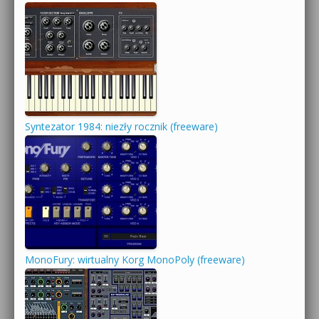
Syntezator 1984: niezły rocznik (freeware)
MonoFury: wirtualny Korg MonoPoly (freeware)