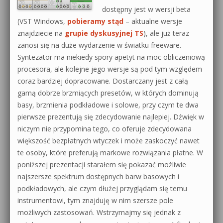
dostępny jest w wersji beta
0dB.pl - informacje
(VST Windows,
pobieramy stąd
– aktualne wersje
Produkcja muzyczna od podstaw
znajdziecie na
grupie dyskusyjnej TS
), ale już teraz
Newsletter
Sylenth1 od podstaw
zanosi się na duże wydarzenie w światku freeware.
Syntezator ma niekiedy spory apetyt na moc obliczeniową
Materiały dla mediów
Sound Forge od podstaw
procesora, ale kolejne jego wersje są pod tym względem
coraz bardziej dopracowane. Dostarczany jest z całą
Archiwum aktualności
Dubstep z syntezatorem Massive
gamą dobrze brzmiących presetów, w których dominują
Polityka prywatności
basy, brzmienia podkładowe i solowe, przy czym te dwa
Kontakt 5 Kompendium
pierwsze prezentują się zdecydowanie najlepiej. Dźwięk w
Regulamin
niczym nie przypomina tego, co oferuje zdecydowana
Pakiety
większość bezpłatnych wtyczek i może zaskoczyć nawet
Działanie sklepu internetowego
te osoby, które preferują markowe rozwiązania płatne.
W
poniższej prezentacji starałem się pokazać możliwie
Wyszukiwanie
najszersze spektrum dostępnych barw basowych i
podkładowych, ale czym dłużej przyglądam się temu
instrumentowi, tym znajduję w nim szersze pole
możliwych zastosowań. Wstrzymajmy się jednak z