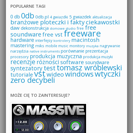
POPULARNE TAGI
0db
0 db
0db.pl
5 gwiazdek
4 gwiazdki
aktualizacja
branżowe ploteczki i fakty
ciekawostki
free
daw
dekonstrukcja
free
domowe studio
freeware
soundware
free vst
macintosh
hardware
interfejsy
kontrolery
mastering
miks
mobile music
monitory
nagrywanie
muzyka
porównanie
prezentacja
narzędzia
native instruments
produkcja muzyczna
procesory
produkcja muzyki
recenzje
różności
software
soundware
tomasz wróblewski
test
syntezatory
vst
wtyczki
windows
wideo
tutoriale
zero decybeli
MOŻE CIĘ TO ZAINTERESUJE?