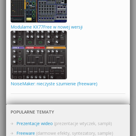
Modularne KX77Free w nowej wersji
NoiseMaker: nieczyste szumienie (freeware)
POPULARNE TEMATY
Prezentacje wideo
(prezentacje wtyczek, sampli)
Freeware
(darmowe efekty, syntezatory, sample)