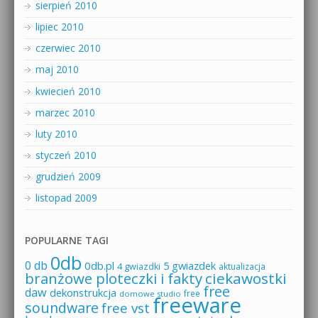
sierpień 2010
lipiec 2010
czerwiec 2010
maj 2010
kwiecień 2010
marzec 2010
luty 2010
styczeń 2010
grudzień 2009
listopad 2009
POPULARNE TAGI
0db
0 db
0db.pl
5 gwiazdek
4 gwiazdki
aktualizacja
branżowe ploteczki i fakty
ciekawostki
free
daw
dekonstrukcja
free
domowe studio
freeware
soundware
free vst