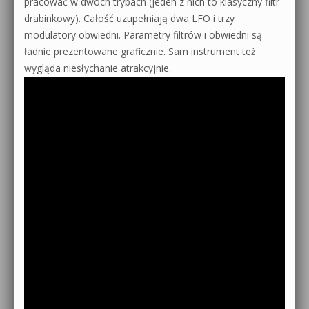
pracować w dwóch trybach (jeden z nich to klasyczny filtr
drabinkowy). Całość uzupełniają dwa LFO i trzy
modulatory obwiedni. Parametry filtrów i obwiedni są
ładnie prezentowane graficznie. Sam instrument też
wygląda niesłychanie atrakcyjnie.