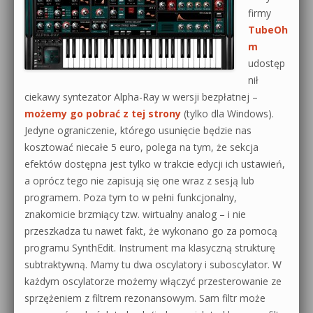
firmy
0dB.pl - informacje
TubeOh
Produkcja muzyczna od podstaw
m
Newsletter
Sylenth1 od podstaw
udostęp
nił
Materiały dla mediów
Sound Forge od podstaw
ciekawy syntezator Alpha-Ray w wersji bezpłatnej –
możemy go pobrać z tej strony
(tylko dla Windows).
Archiwum aktualności
Dubstep z syntezatorem Massive
Jedyne ograniczenie, którego usunięcie będzie nas
Polityka prywatności
kosztować niecałe 5 euro, polega na tym, że sekcja
Kontakt 5 Kompendium
efektów dostępna jest tylko w trakcie edycji ich ustawień,
Regulamin
a oprócz tego nie zapisują się one wraz z sesją lub
Pakiety
programem. Poza tym to w pełni funkcjonalny,
Działanie sklepu internetowego
znakomicie brzmiący tzw. wirtualny analog – i nie
przeszkadza tu nawet fakt, że wykonano go za pomocą
Wyszukiwanie
programu SynthEdit. Instrument ma klasyczną strukturę
subtraktywną. Mamy tu dwa oscylatory i suboscylator. W
każdym oscylatorze możemy włączyć przesterowanie ze
sprzężeniem z filtrem rezonansowym. Sam filtr może