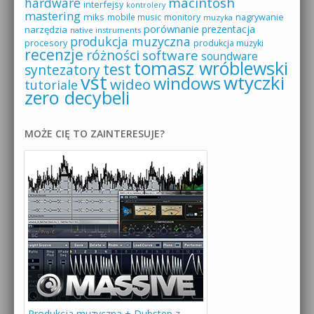
macintosh
hardware
interfejsy
kontrolery
mastering
miks
mobile music
monitory
nagrywanie
muzyka
porównanie
prezentacja
narzędzia
native instruments
produkcja muzyczna
procesory
produkcja muzyki
recenzje
różności
software
soundware
tomasz wróblewski
test
syntezatory
vst
wtyczki
windows
wideo
tutoriale
zero decybeli
MOŻE CIĘ TO ZAINTERESUJE?
Produkcja muzyczna + Dubstep z