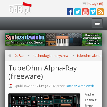
Koszyk (
0
)
Technologia muzyczna
Kursy i warsztaty
0dB.pl
technologia muzyczna
tubeohm alpha-ray 
Darmowe materiały
TubeOhm Alpha-Ray
(freeware)
Zobacz wszystkie kursy i warsztaty
Kontakt
Synteza dźwięku 🔥
Opublikowano
17 lutego 2012
przez
Tomasz Wróblewski
0dB.pl
Andre
Produkcja muzyczna w praktyce
Laska z
firmy
Bitwig Studio od podstaw