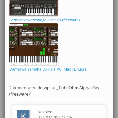
Brzmienia wczesnego Genesis (freeware)
Darmowa Yamaha DX7 dla PC, Mac i Linuksa
2 komentarze do wpisu „
TubeOhm Alpha-Ray
(freeware)
”
kekolec
19 lutego 2012 o 07:07