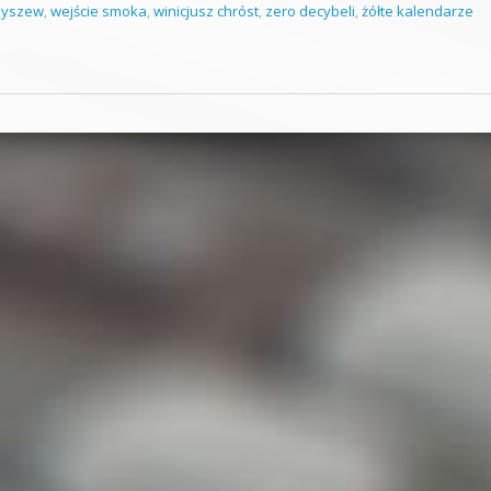
zyszew
,
wejście smoka
,
winicjusz chróst
,
zero decybeli
,
żółte kalendarze