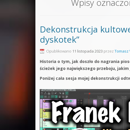
Wpisy oznaczo
Sound F
Dubstep
Dekonstrukcja kultowe
Kontakt
dyskotek”
Pakiety
Opublikowano
11 listopada 2023
przez
Tomasz 
Historia o tym, jak doszło do nagrania pi
ścieżek jego największego przeboju, jakim
Poniżej cała sesja mojej dekonstrukcji od