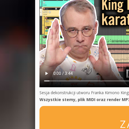
Sesja dekonstrukcji utworu Franka Kimono King
Wszystkie stemy, plik MIDI oraz render MP
Z