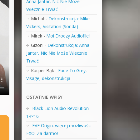
Anna Jantar, Nic Nie Może
Wiecznie Trwać
Michał
-
Dekonstrukcja: Mike
Vickers, Visitation (Sonda)
Mirek
-
Moi Drodzy Audiofile!
Gizoni
-
Dekonstrukcja: Anna
Jantar, Nic Nie Może Wiecznie
Trwać
Kacper Bąk
-
Fade To Grey,
Visage, dekonstrukcja
OSTATNIE WPISY
Black Lion Audio Revolution
14×16
EVE Origin: więcej możliwości
EXO. Za darmo!