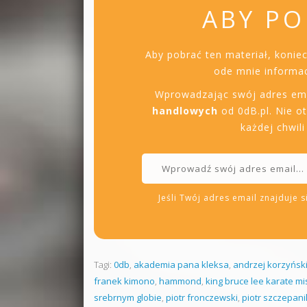
ABY PO
Aby pobrać ten materiał, konie
ode mnie informac
Wprowadzając swój adres em
handlowych
od 0dB.pl. Nie o
każdej chwil
Jeśli Twój adres email znajduje si
Tagi:
0db
,
akademia pana kleksa
,
andrzej korzyńsk
franek kimono
,
hammond
,
king bruce lee karate mi
srebrnym globie
,
piotr fronczewski
,
piotr szczepani