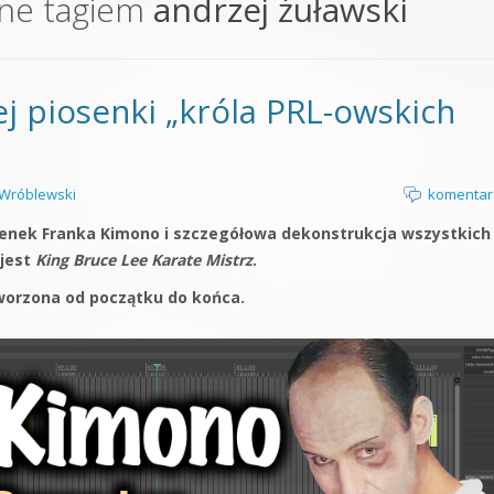
ne tagiem
andrzej żuławski
orge od podstaw
 z syntezatorem Massive
j piosenki „króla PRL-owskich
 5 Kompendium
Wróblewski
komentar
osenek Franka Kimono i szczegółowa dekonstrukcja wszystkich
 jest
King Bruce Lee Karate Mistrz
.
tworzona od początku do końca.