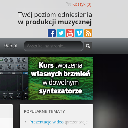
Koszyk (
0
)
Twój poziom odniesienia
w produkcji muzycznej
0dB.pl
0dB.pl - informacje
Newsletter
Materiały dla mediów
Archiwum aktualności
Polityka prywatności
POPULARNE TEMATY
Regulamin
Prezentacje wideo
(prezentacje