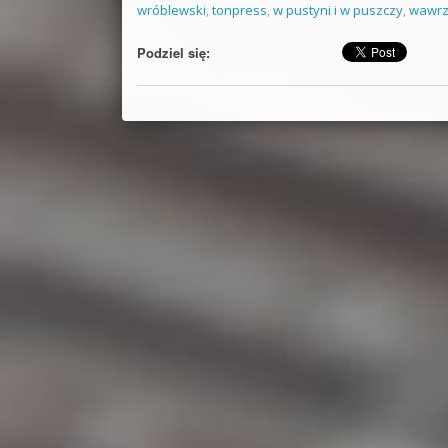
wróblewski
,
tonpress
,
w pustyni i w puszczy
,
wawr
Podziel się: