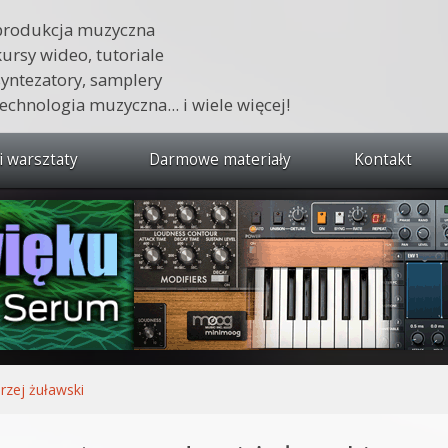
produkcja muzyczna
kursy wideo, tutoriale
syntezatory, samplery
technologia muzyczna... i wiele więcej!
i warsztaty
Darmowe materiały
Kontakt
wszystkie kursy i warsztaty
 dźwięku 🔥
ja muzyczna w praktyce
tudio od podstaw
ja muzyczna od podstaw
rzej żuławski
1 od podstaw