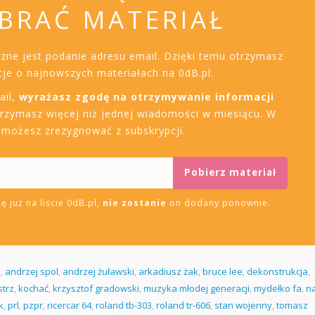
BRAĆ MATERIAŁ
czne jest podanie adresu email. Dzięki temu otrzymasz
je o najnowszych materiałach na 0dB.pl.
ail,
wyrażasz zgodę na otrzymywanie informacji
trzymasz więcej niż jednej wiadomości w miesiącu. W
i możesz zrezygnować z subskrypcji.
ę już na liście 0dB.pl,
nie zostanie
on dodany ponownie.
i
,
andrzej spol
,
andrzej żuławski
,
arkadiusz żak
,
bruce lee
,
dekonstrukcja
,
strz
,
kochać
,
krzysztof gradowski
,
muzyka młodej generacji
,
mydełko fa
,
n
k
,
prl
,
pzpr
,
ricercar 64
,
roland tb-303
,
roland tr-606
,
stan wojenny
,
tomasz