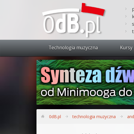
Technologia muzyczna
Kursy 
Zobacz 
Synteza
Produkc
Bitwig S
Produkc
0dB.pl
technologia muzyczna
and
Sylenth