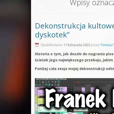
Wpisy oznac
Sound F
Dubstep
Dekonstrukcja kultowe
Kontakt
dyskotek”
Pakiety
Opublikowano
11 listopada 2023
przez
Tomasz 
Historia o tym, jak doszło do nagrania pi
ścieżek jego największego przeboju, jakim
Poniżej cała sesja mojej dekonstrukcji od