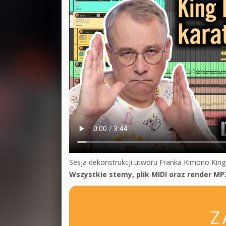
Sesja dekonstrukcji utworu Franka Kimono King
Wszystkie stemy, plik MIDI oraz render MP
Z