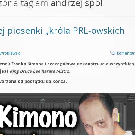
zone tagiem
andrzej spol
orge od podstaw
 z syntezatorem Massive
j piosenki „króla PRL-owskich
 5 Kompendium
Wróblewski
komentar
osenek Franka Kimono i szczegółowa dekonstrukcja wszystkich
 jest
King Bruce Lee Karate Mistrz
.
tworzona od początku do końca.