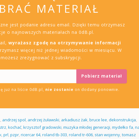
BRAĆ MATERIAŁ
czne jest podanie adresu email. Dzięki temu otrzymasz
je o najnowszych materiałach na 0dB.pl.
ail,
wyrażasz zgodę na otrzymywanie informacji
trzymasz więcej niż jednej wiadomości w miesiącu. W
i możesz zrezygnować z subskrypcji.
ę już na liście 0dB.pl,
nie zostanie
on dodany ponownie.
i
,
andrzej spol
,
andrzej żuławski
,
arkadiusz żak
,
bruce lee
,
dekonstrukcja
,
strz
,
kochać
,
krzysztof gradowski
,
muzyka młodej generacji
,
mydełko fa
,
n
k
,
prl
,
pzpr
,
ricercar 64
,
roland tb-303
,
roland tr-606
,
stan wojenny
,
tomasz