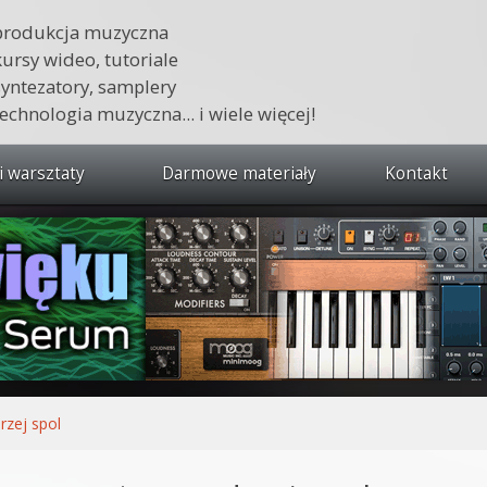
produkcja muzyczna
kursy wideo, tutoriale
syntezatory, samplery
technologia muzyczna... i wiele więcej!
i warsztaty
Darmowe materiały
Kontakt
wszystkie kursy i warsztaty
 dźwięku 🔥
ja muzyczna w praktyce
tudio od podstaw
ja muzyczna od podstaw
rzej spol
1 od podstaw