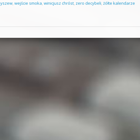
zyszew
,
wejście smoka
,
winicjusz chróst
,
zero decybeli
,
żółte kalendarze