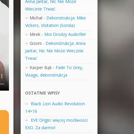
Anna Jantar, Nic Nie Może
Wiecznie Trwać
Michał
-
Dekonstrukcja: Mike
Vickers, Visitation (Sonda)
Mirek
-
Moi Drodzy Audiofile!
Gizoni
-
Dekonstrukcja: Anna
Jantar, Nic Nie Może Wiecznie
Trwać
Kacper Bąk
-
Fade To Grey,
Visage, dekonstrukcja
OSTATNIE WPISY
Black Lion Audio Revolution
14×16
EVE Origin: więcej możliwości
EXO. Za darmo!