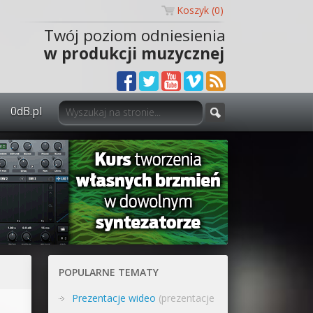
Koszyk (
0
)
Twój poziom odniesienia
w produkcji muzycznej
0dB.pl
0dB.pl - informacje
Newsletter
Materiały dla mediów
Archiwum aktualności
Polityka prywatności
POPULARNE TEMATY
Regulamin
Prezentacje wideo
(prezentacje