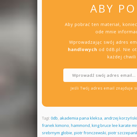
ABY PO
Aby pobrać ten materiał, konie
ode mnie informac
Wprowadzając swój adres em
handlowych
od 0dB.pl. Nie o
każdej chwil
Jeśli Twój adres email znajduje si
Tagi:
0db
,
akademia pana kleksa
,
andrzej korzyńsk
franek kimono
,
hammond
,
king bruce lee karate mi
srebrnym globie
,
piotr fronczewski
,
piotr szczepani