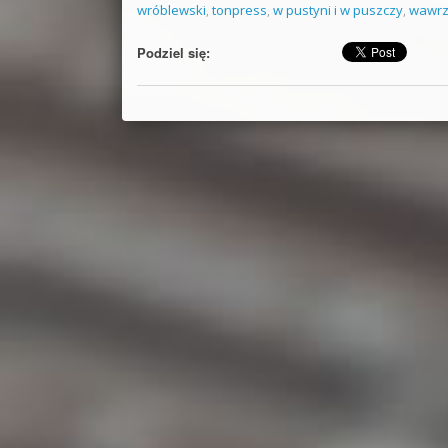
wróblewski
,
tonpress
,
w pustyni i w puszczy
,
wawr
Podziel się: