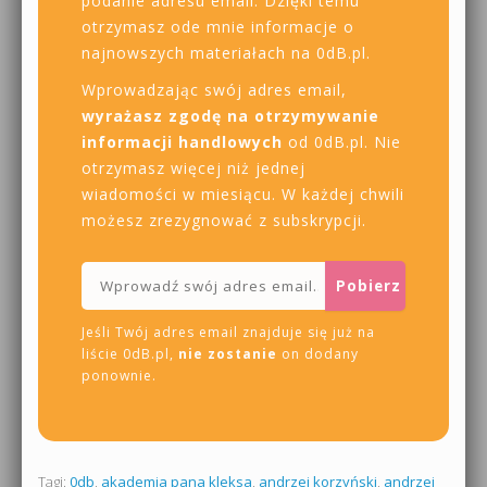
podanie adresu email. Dzięki temu
otrzymasz ode mnie informacje o
najnowszych materiałach na 0dB.pl.
Wprowadzając swój adres email,
wyrażasz zgodę na otrzymywanie
informacji handlowych
od 0dB.pl. Nie
otrzymasz więcej niż jednej
wiadomości w miesiącu. W każdej chwili
możesz zrezygnować z subskrypcji.
Jeśli Twój adres email znajduje się już na
liście 0dB.pl,
nie zostanie
on dodany
ponownie.
Tagi:
0db
,
akademia pana kleksa
,
andrzej korzyński
,
andrzej