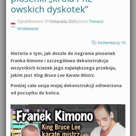
owskich dyskotek”
0dB.pl - informacje
Produkcja muzyczna od podstaw
Opublikowano
11 listopada 2023
przez
Tomasz
Newsletter
Sylenth1 od podstaw
Wróblewski
Materiały dla mediów
Sound Forge od podstaw
komentarzy 10
Archiwum aktualności
Historia o tym, jak doszło do nagrania piosenek
Dubstep z syntezatorem Massive
Franka Kimono i szczegółowa dekonstrukcja
Polityka prywatności
wszystkich ścieżek jego największego przeboju,
Kontakt 5 Kompendium
jakim jest
King Bruce Lee Karate Mistrz
.
Regulamin
Pakiety
Poniżej cała sesja mojej dekonstrukcji odtworzona
Działanie sklepu internetowego
od początku do końca.
Wyszukiwanie