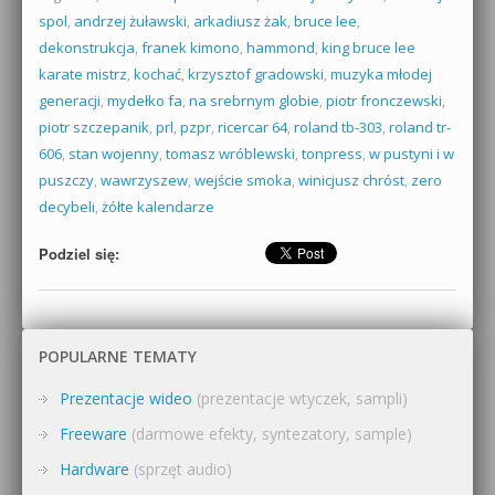
spol
,
andrzej żuławski
,
arkadiusz żak
,
bruce lee
,
dekonstrukcja
,
franek kimono
,
hammond
,
king bruce lee
karate mistrz
,
kochać
,
krzysztof gradowski
,
muzyka młodej
generacji
,
mydełko fa
,
na srebrnym globie
,
piotr fronczewski
,
piotr szczepanik
,
prl
,
pzpr
,
ricercar 64
,
roland tb-303
,
roland tr-
606
,
stan wojenny
,
tomasz wróblewski
,
tonpress
,
w pustyni i w
puszczy
,
wawrzyszew
,
wejście smoka
,
winicjusz chróst
,
zero
decybeli
,
żółte kalendarze
Podziel się:
POPULARNE TEMATY
Prezentacje wideo
(prezentacje wtyczek, sampli)
Freeware
(darmowe efekty, syntezatory, sample)
Hardware
(sprzęt audio)