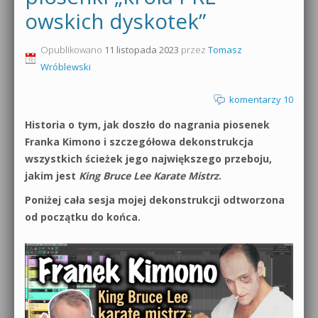
owskich dyskotek”
0dB.pl - informacje
Produkcja muzyczna od podstaw
Opublikowano
11 listopada 2023
przez
Tomasz
Newsletter
Sylenth1 od podstaw
Wróblewski
Materiały dla mediów
Sound Forge od podstaw
komentarzy 10
Archiwum aktualności
Historia o tym, jak doszło do nagrania piosenek
Dubstep z syntezatorem Massive
Franka Kimono i szczegółowa dekonstrukcja
Polityka prywatności
wszystkich ścieżek jego największego przeboju,
Kontakt 5 Kompendium
jakim jest
King Bruce Lee Karate Mistrz
.
Regulamin
Pakiety
Poniżej cała sesja mojej dekonstrukcji odtworzona
Działanie sklepu internetowego
od początku do końca.
Wyszukiwanie