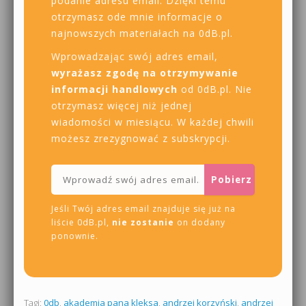
podanie adresu email. Dzięki temu
otrzymasz ode mnie informacje o
najnowszych materiałach na 0dB.pl.
Wprowadzając swój adres email,
wyrażasz zgodę na otrzymywanie
informacji handlowych
od 0dB.pl. Nie
otrzymasz więcej niż jednej
wiadomości w miesiącu. W każdej chwili
możesz zrezygnować z subskrypcji.
Jeśli Twój adres email znajduje się już na
liście 0dB.pl,
nie zostanie
on dodany
ponownie.
Tagi:
0db
,
akademia pana kleksa
,
andrzej korzyński
,
andrzej