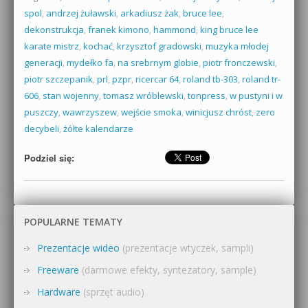
spol
,
andrzej żuławski
,
arkadiusz żak
,
bruce lee
,
dekonstrukcja
,
franek kimono
,
hammond
,
king bruce lee
karate mistrz
,
kochać
,
krzysztof gradowski
,
muzyka młodej
generacji
,
mydełko fa
,
na srebrnym globie
,
piotr fronczewski
,
piotr szczepanik
,
prl
,
pzpr
,
ricercar 64
,
roland tb-303
,
roland tr-
606
,
stan wojenny
,
tomasz wróblewski
,
tonpress
,
w pustyni i w
puszczy
,
wawrzyszew
,
wejście smoka
,
winicjusz chróst
,
zero
decybeli
,
żółte kalendarze
Podziel się:
POPULARNE TEMATY
Prezentacje wideo
(prezentacje wtyczek, sampli)
Freeware
(darmowe efekty, syntezatory, sample)
Hardware
(sprzęt audio)