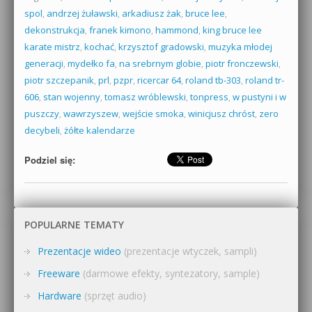
spol
,
andrzej żuławski
,
arkadiusz żak
,
bruce lee
,
dekonstrukcja
,
franek kimono
,
hammond
,
king bruce lee
karate mistrz
,
kochać
,
krzysztof gradowski
,
muzyka młodej
generacji
,
mydełko fa
,
na srebrnym globie
,
piotr fronczewski
,
piotr szczepanik
,
prl
,
pzpr
,
ricercar 64
,
roland tb-303
,
roland tr-
606
,
stan wojenny
,
tomasz wróblewski
,
tonpress
,
w pustyni i w
puszczy
,
wawrzyszew
,
wejście smoka
,
winicjusz chróst
,
zero
decybeli
,
żółte kalendarze
Podziel się:
POPULARNE TEMATY
Prezentacje wideo
(prezentacje wtyczek, sampli)
Freeware
(darmowe efekty, syntezatory, sample)
Hardware
(sprzęt audio)