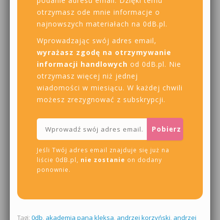
podanie adresu email. Dzięki temu
otrzymasz ode mnie informacje o
najnowszych materiałach na 0dB.pl.
Wprowadzając swój adres email,
wyrażasz zgodę na otrzymywanie
informacji handlowych
od 0dB.pl. Nie
otrzymasz więcej niż jednej
wiadomości w miesiącu. W każdej chwili
możesz zrezygnować z subskrypcji.
Jeśli Twój adres email znajduje się już na
liście 0dB.pl,
nie zostanie
on dodany
ponownie.
Tagi:
0db
,
akademia pana kleksa
,
andrzej korzyński
,
andrzej