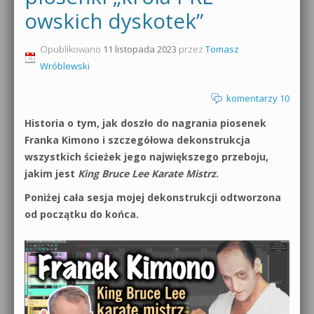
owskich dyskotek”
0dB.pl - informacje
Produkcja muzyczna od podstaw
Opublikowano
11 listopada 2023
przez
Tomasz
Newsletter
Sylenth1 od podstaw
Wróblewski
Materiały dla mediów
Sound Forge od podstaw
komentarzy 10
Archiwum aktualności
Historia o tym, jak doszło do nagrania piosenek
Dubstep z syntezatorem Massive
Franka Kimono i szczegółowa dekonstrukcja
Polityka prywatności
wszystkich ścieżek jego największego przeboju,
Kontakt 5 Kompendium
jakim jest
King Bruce Lee Karate Mistrz
.
Regulamin
Pakiety
Poniżej cała sesja mojej dekonstrukcji odtworzona
Działanie sklepu internetowego
od początku do końca.
Wyszukiwanie