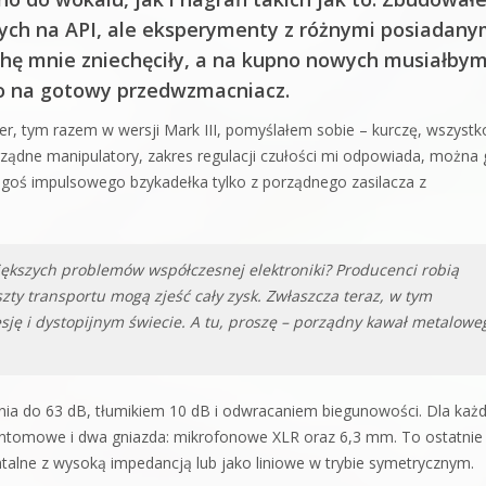
tych na API, ale eksperymenty z różnymi posiadany
hę mnie zniechęciły, a na kupno nowych musiałby
co na gotowy przedwzmacniacz.
ter, tym razem w wersji Mark III, pomyślałem sobie – kurczę, wszystk
orządne manipulatory, zakres regulacji czułości mi odpowiada, można
iegoś impulsowego bzykadełka tylko z porządnego zasilacza z
iększych problemów współczesnej elektroniki? Producenci robią
szty transportu mogą zjeść cały zysk. Zwłaszcza teraz, w tym
ę i dystopijnym świecie. A tu, proszę – porządny kawał metalowe
ia do 63 dB, tłumikiem 10 dB i odwracaniem biegunowości. Dla każ
 fantomowe i dwa gniazda: mikrofonowe XLR oraz 6,3 mm. To ostatnie
alne z wysoką impedancją lub jako liniowe w trybie symetrycznym.