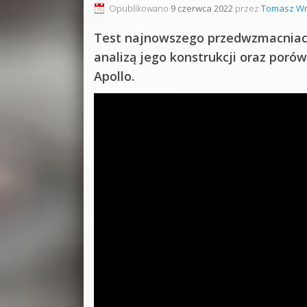
Opublikowano
9 czerwca 2022
przez
Tomasz Wr
Test najnowszego przedwzmacniacza
analizą jego konstrukcji oraz poró
Apollo.