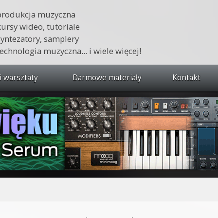
produkcja muzyczna
kursy wideo, tutoriale
syntezatory, samplery
technologia muzyczna... i wiele więcej!
i warsztaty
Darmowe materiały
Kontakt
wszystkie kursy i warsztaty
 dźwięku 🔥
ja muzyczna w praktyce
tudio od podstaw
ja muzyczna od podstaw
1 od podstaw