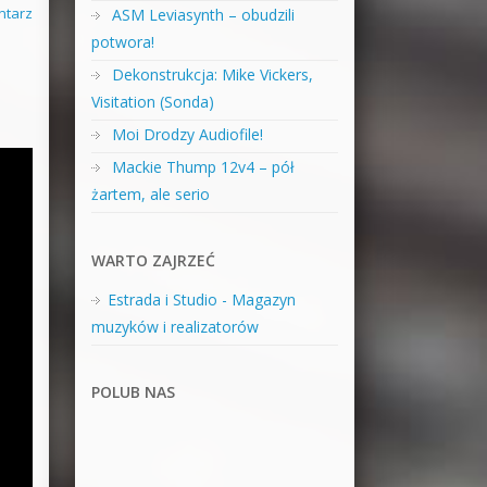
ntarz
ASM Leviasynth – obudzili
potwora!
Dekonstrukcja: Mike Vickers,
Visitation (Sonda)
Moi Drodzy Audiofile!
Mackie Thump 12v4 – pół
żartem, ale serio
WARTO ZAJRZEĆ
Estrada i Studio - Magazyn
muzyków i realizatorów
POLUB NAS