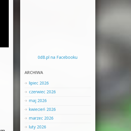
0dB.pl na Facebooku
ARCHIWA
lipiec 2026
czerwiec 2026
maj 2026
kwiecień 2026
marzec 2026
luty 2026
em