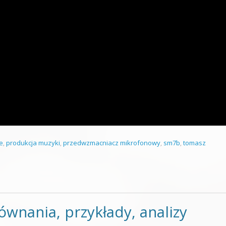
e
,
produkcja muzyki
,
przedwzmacniacz mikrofonowy
,
sm7b
,
tomasz
ównania, przykłady, analizy