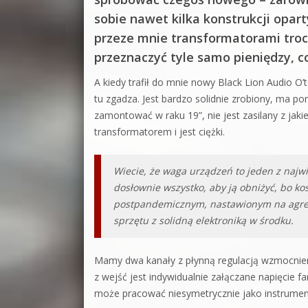
sobie nawet kilka konstrukcji opar
przeze mnie transformatorami troc
przeznaczyć tyle samo pieniędzy, 
A kiedy trafił do mnie nowy Black Lion Audio O’
tu zgadza. Jest bardzo solidnie zrobiony, ma p
zamontować w raku 19”, nie jest zasilany z jak
transformatorem i jest ciężki.
Wiecie, że waga urządzeń to jeden z najw
dosłownie wszystko, aby ją obniżyć, bo ko
postpandemicznym, nastawionym na agresj
sprzętu z solidną elektroniką w środku.
Mamy dwa kanały z płynną regulacją wzmocnien
z wejść jest indywidualnie załączane napięcie
może pracować niesymetrycznie jako instrument