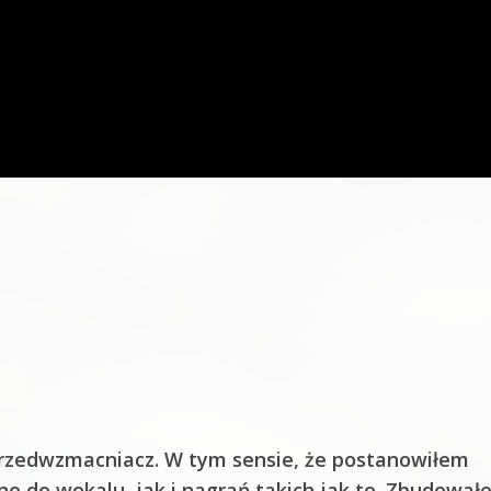
przedwzmacniacz. W tym sensie, że postanowiłem
 do wokalu, jak i nagrań takich jak to. Zbudował