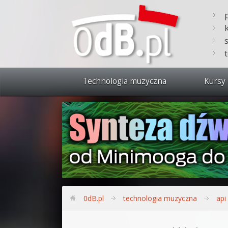
Technologia muzyczna
Kursy 
Zobacz 
Synteza
Produkc
Bitwig S
Produkc
0dB.pl
technologia muzyczna
api
Sylenth