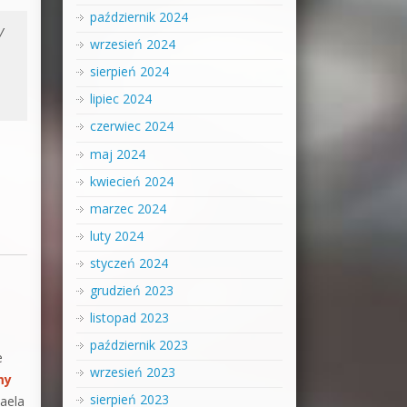
październik 2024
W
wrzesień 2024
sierpień 2024
lipiec 2024
czerwiec 2024
maj 2024
kwiecień 2024
marzec 2024
luty 2024
styczeń 2024
grudzień 2023
listopad 2023
październik 2023
e
wrzesień 2023
my
sierpień 2023
aela