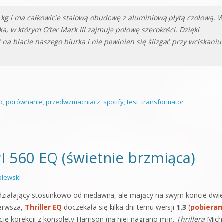
 kg i ma całkowicie stalową obudowę z aluminiową płytą czołową. 
, w którym O’ter Mark III zajmuje połowę szerokości. Dzięki
 blacie naszego biurka i nie powinien się ślizgać przy wciskaniu
io
,
porównanie
,
przedwzmacniacz
,
spotify
,
test
,
transformator
I 560 EQ (świetnie brzmiąca)
lewski
ziałający stosunkowo od niedawna, ale mający na swym koncie dwi
ierwsza,
Thriller EQ
doczekała się kilka dni temu wersji
1.3
(
pobiera
cję korekcji z konsolety Harrison (na niej nagrano m.in.
Thrillera
Mich