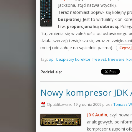
Jacksona, stąd nazwa wtyczki).
Teraz natomiast pojawił się kolejny 
bezpłatnej
. Jest to wirtualny klon ko
tzw.
proporcjonalną dobrocią
. Poleg
filtr, zmienia się w zależności od ustawionego p
działa szerzej) i zwiększa się wraz ze zwiększani
mniej oddziałuje na sąsiednie pasma).
Czytaj
Tagi:
api
,
bezpłatny korektor
,
free vst
,
freeware
,
kor
Podziel się:
Nowy kompresor JDK A
Opublikowano
19 grudnia 2009
przez
Tomasz W
JDK Audio
, czyli nowa
analogowych, poinform
kompresor uzupełni ofer