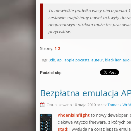
To niewielkie pudełko waży nieco ponad 1
zestawie znajdziemy nawet uchwyty do raka
neoprenowym nóżkom może też pracować na
przycisków.
Strony:
1
2
Tagi:
0db
,
api
,
apple pocasts
,
auteur
,
black lion aud
Podziel się:
Bezpłatna emulacja AP
Opublikowano
10 maja 2010
przez
Tomasz Wrób
Phoenixinflight
to nowy deweloper, d
ciekawe wtyczki freeware, z których p
stąd
) i wygląda na coraz lepszą emula