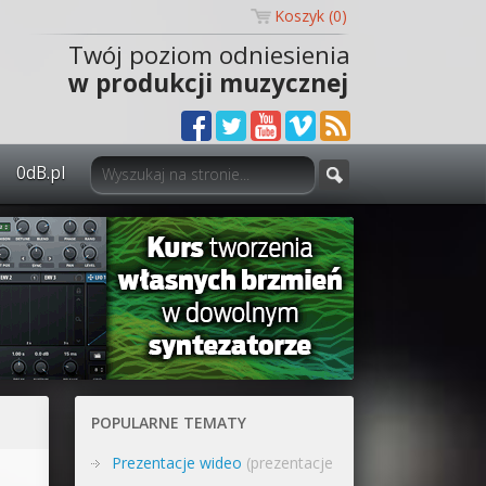
Koszyk (
0
)
Twój poziom odniesienia
w produkcji muzycznej
0dB.pl
0dB.pl - informacje
Newsletter
Materiały dla mediów
Archiwum aktualności
Polityka prywatności
POPULARNE TEMATY
Regulamin
Prezentacje wideo
(prezentacje