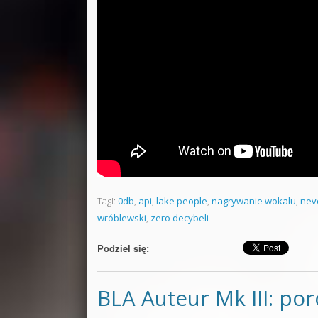
Tagi:
0db
,
api
,
lake people
,
nagrywanie wokalu
,
nev
wróblewski
,
zero decybeli
Podziel się:
BLA Auteur Mk III: por