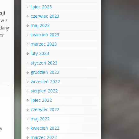
lipiec 2023
sji
czerwiec 2023
ów z
maj 2023
 dany
kwiecień 2023
tr
marzec 2023
luty 2023
styczeń 2023
grudzień 2022
wrzesień 2022
sierpień 2022
lipiec 2022
czerwiec 2022
maj 2022
kwiecień 2022
y
marzec 2022