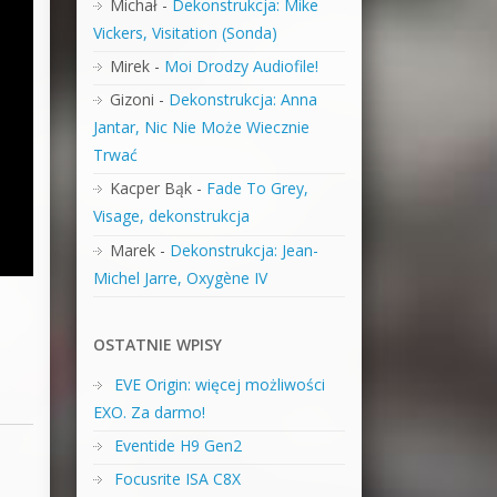
Michał
-
Dekonstrukcja: Mike
Vickers, Visitation (Sonda)
Mirek
-
Moi Drodzy Audiofile!
Gizoni
-
Dekonstrukcja: Anna
Jantar, Nic Nie Może Wiecznie
Trwać
Kacper Bąk
-
Fade To Grey,
Visage, dekonstrukcja
Marek
-
Dekonstrukcja: Jean-
Michel Jarre, Oxygène IV
OSTATNIE WPISY
EVE Origin: więcej możliwości
EXO. Za darmo!
Eventide H9 Gen2
Focusrite ISA C8X