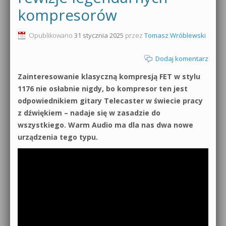
kompresorów
0dB.pl - informacje
Produkcja muzyczna od podstaw
Opublikowano
31 stycznia 2025
przez
Tomasz Wróblewski
Newsletter
Sylenth1 od podstaw
Dodaj komentarz
Materiały dla mediów
Sound Forge od podstaw
Zainteresowanie klasyczną kompresją FET w stylu
Archiwum aktualności
1176 nie osłabnie nigdy, bo kompresor ten jest
Dubstep z syntezatorem Massive
odpowiednikiem gitary Telecaster w świecie pracy
Polityka prywatności
z dźwiękiem – nadaje się w zasadzie do
Kontakt 5 Kompendium
wszystkiego. Warm Audio ma dla nas dwa nowe
Regulamin
Pakiety
urządzenia tego typu.
Działanie sklepu internetowego
Wyszukiwanie