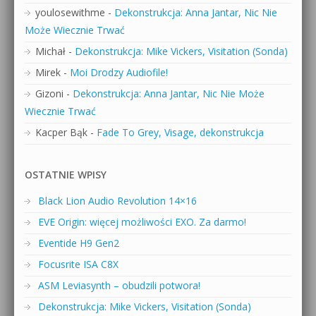
youlosewithme
-
Dekonstrukcja: Anna Jantar, Nic Nie
Może Wiecznie Trwać
Michał
-
Dekonstrukcja: Mike Vickers, Visitation (Sonda)
Mirek
-
Moi Drodzy Audiofile!
Gizoni
-
Dekonstrukcja: Anna Jantar, Nic Nie Może
Wiecznie Trwać
Kacper Bąk
-
Fade To Grey, Visage, dekonstrukcja
OSTATNIE WPISY
Black Lion Audio Revolution 14×16
EVE Origin: więcej możliwości EXO. Za darmo!
Eventide H9 Gen2
Focusrite ISA C8X
ASM Leviasynth – obudzili potwora!
Dekonstrukcja: Mike Vickers, Visitation (Sonda)