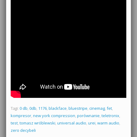
Tagi:
0 db
,
0db
,
1176
,
blackface
,
bluestripe
,
cinemag
,
fet
,
kompresor
,
new york compression
,
porównanie
,
teletronix
,
test
,
tomasz wróblewski
,
universal audio
,
urei
,
warm audio
,
zero decybeli