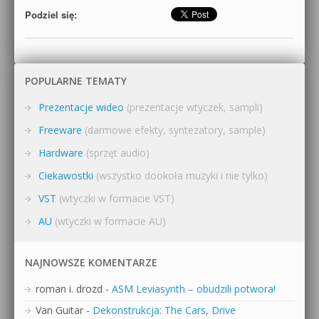
Podziel się:
POPULARNE TEMATY
Prezentacje wideo
(prezentacje wtyczek, sampli)
Freeware
(darmowe efekty, syntezatory, sample)
Hardware
(sprzęt audio)
Ciekawostki
(wszystko dookoła muzyki i nie tylko)
VST
(wtyczki w formacie VST)
AU
(wtyczki w formacie AU)
NAJNOWSZE KOMENTARZE
roman i. drozd
-
ASM Leviasynth – obudzili potwora!
Van Guitar
-
Dekonstrukcja: The Cars, Drive