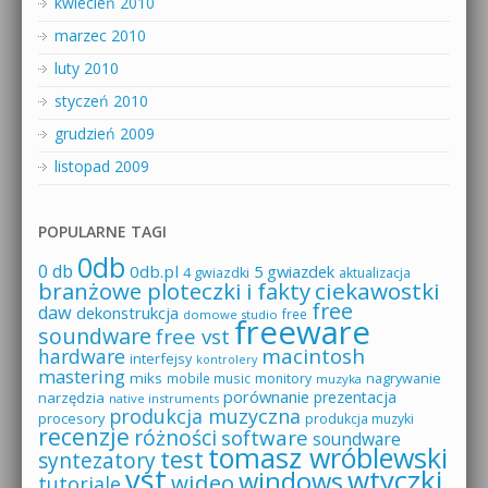
kwiecień 2010
marzec 2010
luty 2010
styczeń 2010
grudzień 2009
listopad 2009
POPULARNE TAGI
0db
0 db
0db.pl
5 gwiazdek
4 gwiazdki
aktualizacja
branżowe ploteczki i fakty
ciekawostki
free
daw
dekonstrukcja
free
domowe studio
freeware
soundware
free vst
macintosh
hardware
interfejsy
kontrolery
mastering
miks
mobile music
monitory
nagrywanie
muzyka
porównanie
prezentacja
narzędzia
native instruments
produkcja muzyczna
procesory
produkcja muzyki
recenzje
różności
software
soundware
tomasz wróblewski
test
syntezatory
vst
wtyczki
windows
wideo
tutoriale