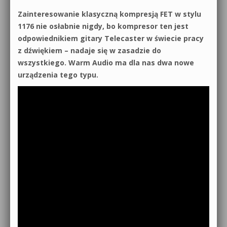
Zainteresowanie klasyczną kompresją FET w stylu
0dB.pl - informacje
Produkcja muzyczna od podstaw
1176 nie osłabnie nigdy, bo kompresor ten jest
Newsletter
odpowiednikiem gitary Telecaster w świecie pracy
Sylenth1 od podstaw
z dźwiękiem – nadaje się w zasadzie do
Materiały dla mediów
wszystkiego. Warm Audio ma dla nas dwa nowe
Sound Forge od podstaw
urządzenia tego typu.
Archiwum aktualności
Dubstep z syntezatorem Massive
Polityka prywatności
Kontakt 5 Kompendium
Regulamin
Pakiety
Działanie sklepu internetowego
Wyszukiwanie