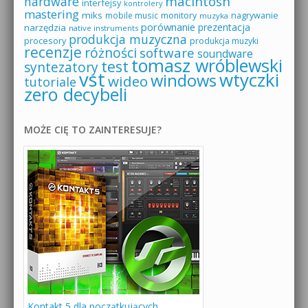
macintosh
hardware
interfejsy
kontrolery
mastering
miks
mobile music
monitory
nagrywanie
muzyka
porównanie
prezentacja
narzędzia
native instruments
produkcja muzyczna
procesory
produkcja muzyki
recenzje
różności
software
soundware
tomasz wróblewski
test
syntezatory
vst
wtyczki
windows
wideo
tutoriale
zero decybeli
MOŻE CIĘ TO ZAINTERESUJE?
Kontakt 5 dla początkujących