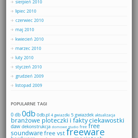
sierpień 2010
lipiec 2010
czerwiec 2010
maj 2010
kwiecień 2010
marzec 2010
luty 2010
styczeń 2010
grudzień 2009
listopad 2009
POPULARNE TAGI
0db
0 db
0db.pl
5 gwiazdek
4 gwiazdki
aktualizacja
branżowe ploteczki i fakty
ciekawostki
free
daw
dekonstrukcja
free
domowe studio
freeware
soundware
free vst