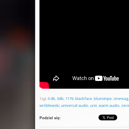
Tagi:
0 db
,
0db
,
1176
,
blackface
,
bluestripe
,
cinemag
wróblewski
,
universal audio
,
urei
,
warm audio
,
zero
Podziel się: