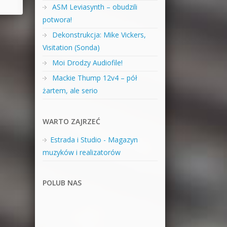
ASM Leviasynth – obudzili
potwora!
Dekonstrukcja: Mike Vickers,
Visitation (Sonda)
Moi Drodzy Audiofile!
Mackie Thump 12v4 – pół
żartem, ale serio
WARTO ZAJRZEĆ
Estrada i Studio - Magazyn
muzyków i realizatorów
POLUB NAS