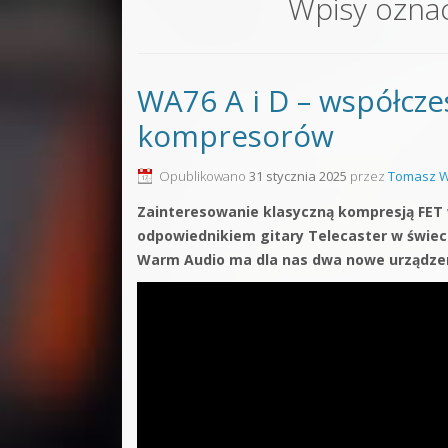
Wpisy ozna
Sound F
Dubstep
WA76 A i D – współcze
Kontakt
kompresorów
Pakiety
Opublikowano
31 stycznia 2025
przez
Tomasz W
Zainteresowanie klasyczną kompresją FET w
odpowiednikiem gitary Telecaster w świeci
Warm Audio ma dla nas dwa nowe urządzen