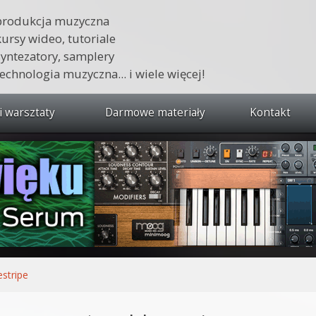
produkcja muzyczna
kursy wideo, tutoriale
syntezatory, samplery
technologia muzyczna... i wiele więcej!
i warsztaty
Darmowe materiały
Kontakt
wszystkie kursy i warsztaty
 dźwięku 🔥
ja muzyczna w praktyce
tudio od podstaw
ja muzyczna od podstaw
estripe
1 od podstaw