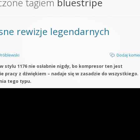
czone tagiem
bluestripe
orge od podstaw
 z syntezatorem Massive
sne rewizje legendarnych
 5 Kompendium
róblewski
Dodaj kome
 stylu 1176 nie osłabnie nigdy, bo kompresor ten jest
e pracy z dźwiękiem – nadaje się w zasadzie do wszystkiego.
ia tego typu.