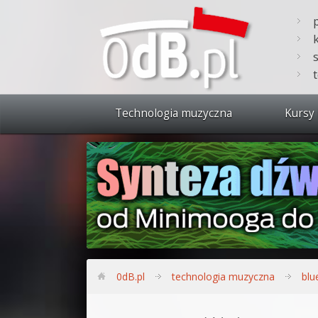
Technologia muzyczna
Kursy 
Zobacz 
Synteza
Produkc
Bitwig S
Produkc
0dB.pl
technologia muzyczna
blu
Sylenth