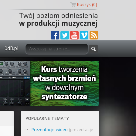
Koszyk (
0
)
Twój poziom odniesienia
w produkcji muzycznej
0dB.pl
0dB.pl - informacje
Newsletter
Materiały dla mediów
Archiwum aktualności
Polityka prywatności
POPULARNE TEMATY
Regulamin
Prezentacje wideo
(prezentacje