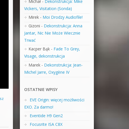
Michał
-
Dekonstrukcja: Mike
Vickers, Visitation (Sonda)
Mirek
-
Moi Drodzy Audiofile!
Gizoni
-
Dekonstrukcja: Anna
Jantar, Nic Nie Może Wiecznie
Trwać
Kacper Bąk
-
Fade To Grey,
Visage, dekonstrukcja
Marek
-
Dekonstrukcja: Jean-
Michel Jarre, Oxygène IV
OSTATNIE WPISY
sz
EVE Origin: więcej możliwości
EXO. Za darmo!
Eventide H9 Gen2
Focusrite ISA C8X