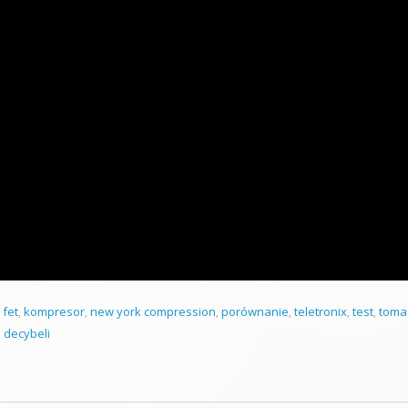
,
fet
,
kompresor
,
new york compression
,
porównanie
,
teletronix
,
test
,
toma
 decybeli