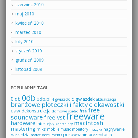
czerwiec 2010
maj 2010
kwiecień 2010
marzec 2010
luty 2010
styczeń 2010
grudzień 2009
listopad 2009
POPULARNE TAGI
0db
0 db
0db.pl
5 gwiazdek
4 gwiazdki
aktualizacja
branżowe ploteczki i fakty
ciekawostki
free
daw
dekonstrukcja
free
domowe studio
freeware
soundware
free vst
macintosh
hardware
interfejsy
kontrolery
mastering
miks
mobile music
monitory
nagrywanie
muzyka
porównanie
prezentacja
narzędzia
native instruments