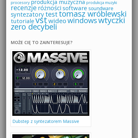
produkcja muzyczna
procesory
produkcja muzyki
recenzje
różności
software
soundware
tomasz wróblewski
test
syntezatory
vst
wtyczki
windows
wideo
tutoriale
zero decybeli
MOŻE CIĘ TO ZAINTERESUJE?
Dubstep z syntezatorem Massive