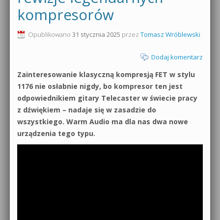
kompresorów
0dB.pl - informacje
Produkcja muzyczna od podstaw
Opublikowano
31 stycznia 2025
przez
Tomasz Wróblewski
Newsletter
Sylenth1 od podstaw
Dodaj komentarz
Materiały dla mediów
Sound Forge od podstaw
Zainteresowanie klasyczną kompresją FET w stylu
Archiwum aktualności
1176 nie osłabnie nigdy, bo kompresor ten jest
Dubstep z syntezatorem Massive
odpowiednikiem gitary Telecaster w świecie pracy
Polityka prywatności
z dźwiękiem – nadaje się w zasadzie do
Kontakt 5 Kompendium
wszystkiego. Warm Audio ma dla nas dwa nowe
Regulamin
Pakiety
urządzenia tego typu.
Działanie sklepu internetowego
Wyszukiwanie