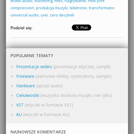
lindell audio
,
mastering
,
miks
,
nagrywanie
,
new york
compression
,
produkcja muzyki
,
teletronix
,
transformator
,
universal audio
,
urei
,
zero decybeli
Podziel się:
POPULARNE TEMATY
Prezentacje wideo
(prezentacje wtyczek, sampli)
Freeware
(darmowe efekty, syntezatory, sample)
Hardware
(sprzęt audio)
Ciekawostki
(wszystko dookoła muzyki i nie tylko)
VST
(wtyczki w formacie VST)
AU
(wtyczki w formacie AU)
NAJNOWSZE KOMENTARZE