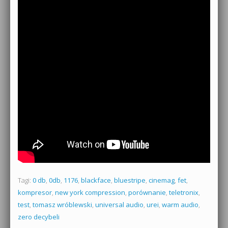
Tagi:
0 db
,
0db
,
1176
,
blackface
,
bluestripe
,
cinemag
,
fet
,
kompresor
,
new york compression
,
porównanie
,
teletronix
,
test
,
tomasz wróblewski
,
universal audio
,
urei
,
warm audio
,
zero decybeli