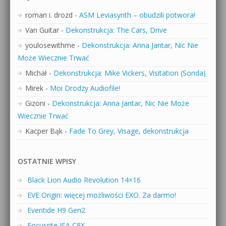
roman i. drozd
-
ASM Leviasynth – obudzili potwora!
Van Guitar
-
Dekonstrukcja: The Cars, Drive
youlosewithme
-
Dekonstrukcja: Anna Jantar, Nic Nie
Może Wiecznie Trwać
Michał
-
Dekonstrukcja: Mike Vickers, Visitation (Sonda)
Mirek
-
Moi Drodzy Audiofile!
Gizoni
-
Dekonstrukcja: Anna Jantar, Nic Nie Może
Wiecznie Trwać
Kacper Bąk
-
Fade To Grey, Visage, dekonstrukcja
OSTATNIE WPISY
Black Lion Audio Revolution 14×16
EVE Origin: więcej możliwości EXO. Za darmo!
Eventide H9 Gen2
Focusrite ISA C8X