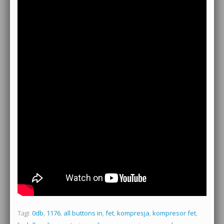
Tagi:
0db
,
1176
,
all buttons in
,
fet
,
kompresja
,
kompresor fet
,