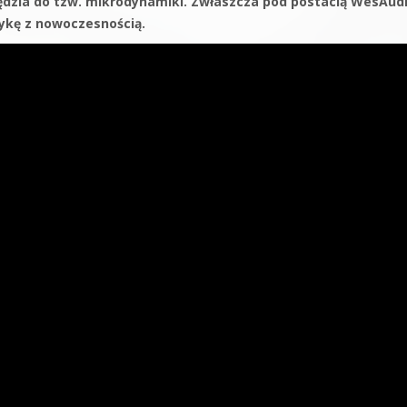
ędzia do tzw. mikrodynamiki. Zwłaszcza pod postacią WesAud
sykę z nowoczesnością.