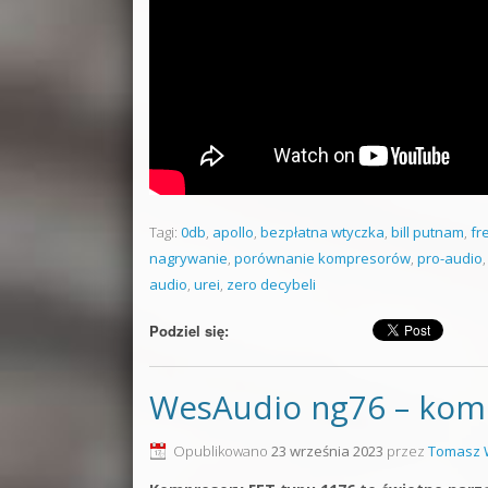
Tagi:
0db
,
apollo
,
bezpłatna wtyczka
,
bill putnam
,
fr
nagrywanie
,
porównanie kompresorów
,
pro-audio
audio
,
urei
,
zero decybeli
Podziel się:
WesAudio ng76 – komp
Opublikowano
23 września 2023
przez
Tomasz 