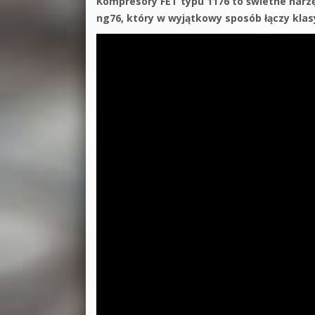
Kompresory FET typu 1176 to świetne narz
ng76, który w wyjątkowy sposób łączy kla