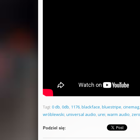
Tagi:
0 db
,
0db
,
1176
,
blackface
,
bluestripe
,
cinemag
wróblewski
,
universal audio
,
urei
,
warm audio
,
zero
Podziel się: