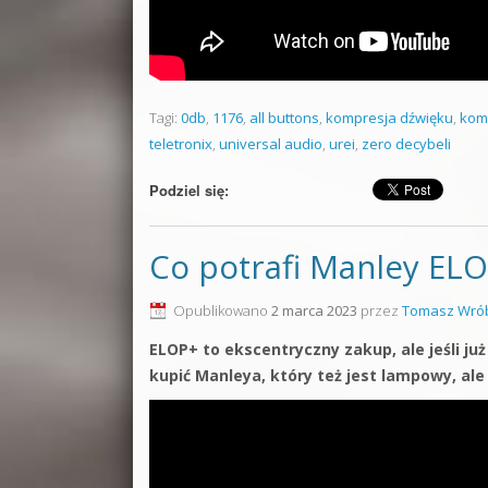
Tagi:
0db
,
1176
,
all buttons
,
kompresja dźwięku
,
kom
teletronix
,
universal audio
,
urei
,
zero decybeli
Podziel się:
Co potrafi Manley EL
Opublikowano
2 marca 2023
przez
Tomasz Wrób
ELOP+ to ekscentryczny zakup, ale jeśli j
kupić Manleya, który też jest lampowy, ale