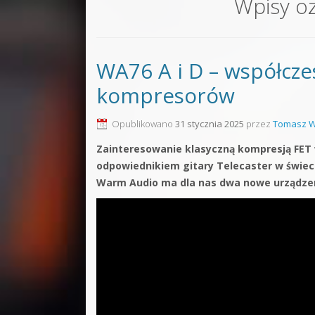
Wpisy o
Sound F
Dubstep
WA76 A i D – współcze
Kontakt
kompresorów
Pakiety
Opublikowano
31 stycznia 2025
przez
Tomasz W
Zainteresowanie klasyczną kompresją FET w
odpowiednikiem gitary Telecaster w świeci
Warm Audio ma dla nas dwa nowe urządzen