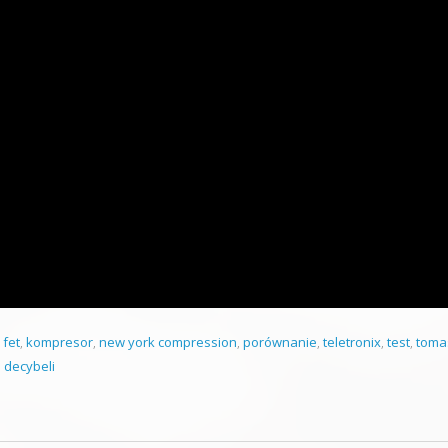
,
fet
,
kompresor
,
new york compression
,
porównanie
,
teletronix
,
test
,
toma
 decybeli