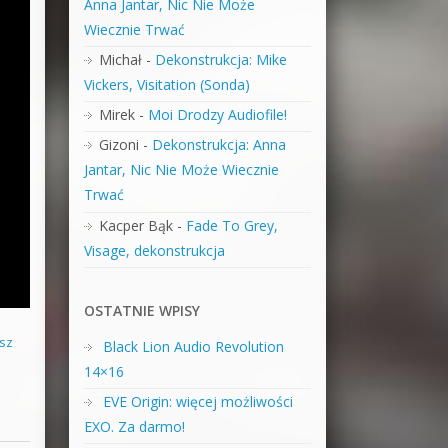
Anna Jantar, Nic Nie Może
Wiecznie Trwać
Michał
-
Dekonstrukcja: Mike
Vickers, Visitation (Sonda)
Mirek
-
Moi Drodzy Audiofile!
Gizoni
-
Dekonstrukcja: Anna
Jantar, Nic Nie Może Wiecznie
Trwać
Kacper Bąk
-
Fade To Grey,
Visage, dekonstrukcja
OSTATNIE WPISY
sz
Black Lion Audio Revolution
14×16
EVE Origin: więcej możliwości
EXO. Za darmo!