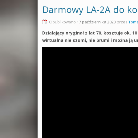
Darmowy LA-2A do koń
Opublikowano
17 października 2023
przez
Toma
Działający oryginał z lat 70. kosztuje ok. 
wirtualna nie szumi, nie brumi i można ją u