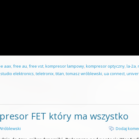
ee aax
,
free au
,
free vst
,
kompresor lampowy
,
kompresor optyczny
,
la-2a
,
,
studio elektronics
,
teletronix
,
titan
,
tomasz wróblewski
,
ua connect
,
univer
resor FET który ma wszystko
Wróblewski
Dodaj kome