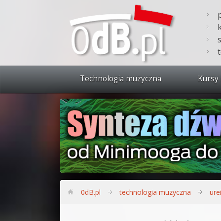
Technologia muzyczna
Kursy 
Zobacz 
Synteza
Produkc
Bitwig S
Produkc
0dB.pl
technologia muzyczna
ure
Sylenth