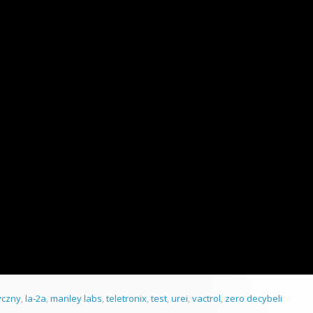
yczny
,
la-2a
,
manley labs
,
teletronix
,
test
,
urei
,
vactrol
,
zero decybeli