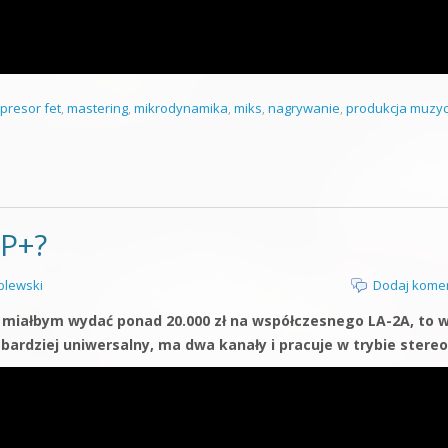
presor fet
,
mastering
,
mikrodynamika
,
miks
,
nagrywanie
,
produkcja muzy
OP+?
lewski
Dodaj kome
uż miałbym wydać ponad 20.000 zł na współczesnego LA-2A, to 
 bardziej uniwersalny, ma dwa kanały i pracuje w trybie stereo