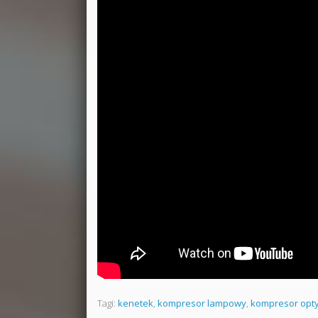
Tagi:
kenetek
,
kompresor lampowy
,
kompresor opt