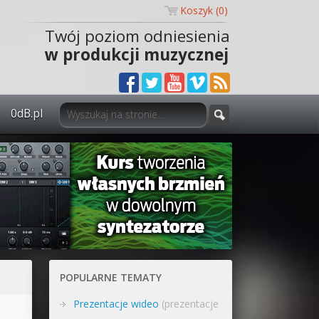
Koszyk (
0
)
Twój poziom odniesienia
w produkcji muzycznej
0dB.pl
0dB.pl - informacje
Newsletter
Materiały dla mediów
Archiwum aktualności
Polityka prywatności
POPULARNE TEMATY
Regulamin
Prezentacje wideo
(prezentacje