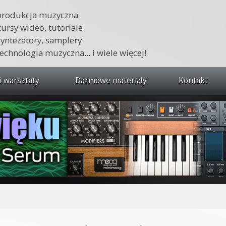
produkcja muzyczna
kursy wideo, tutoriale
syntezatory, samplery
technologia muzyczna... i wiele więcej!
i warsztaty
Darmowe materiały
Kontakt
wszystkie kursy i warsztaty
 dźwięku 🔥
ja muzyczna w praktyce
tudio od podstaw
ja muzyczna od podstaw
i
1 od podstaw