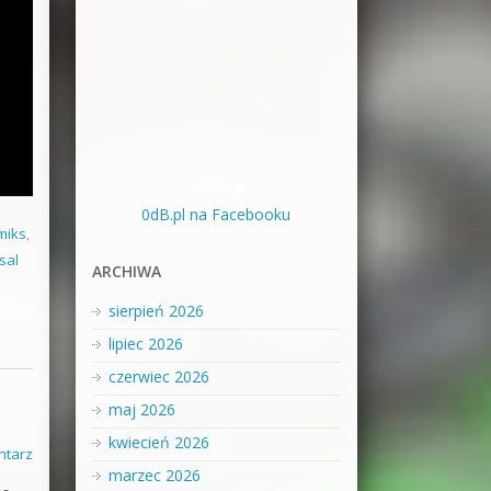
0dB.pl na Facebooku
miks
,
sal
ARCHIWA
sierpień 2026
lipiec 2026
czerwiec 2026
maj 2026
kwiecień 2026
ntarz
marzec 2026