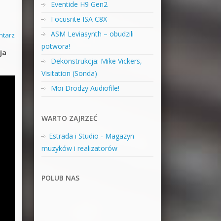
Eventide H9 Gen2
Focusrite ISA C8X
ASM Leviasynth – obudzili
ntarz
potwora!
ja
Dekonstrukcja: Mike Vickers,
Visitation (Sonda)
Moi Drodzy Audiofile!
WARTO ZAJRZEĆ
Estrada i Studio - Magazyn
muzyków i realizatorów
POLUB NAS