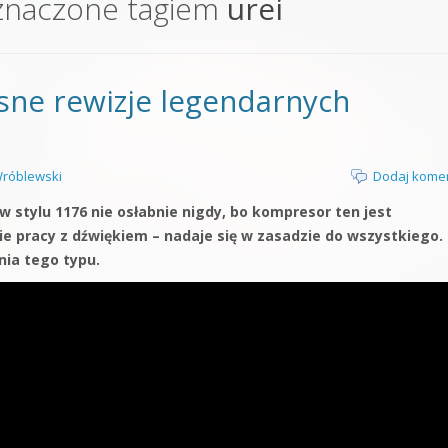
znaczone tagiem
urei
orge od podstaw
 z syntezatorem Massive
sne rewizje legendarnych
 5 Kompendium
róblewski
Dodaj kome
 stylu 1176 nie osłabnie nigdy, bo kompresor ten jest
e pracy z dźwiękiem – nadaje się w zasadzie do wszystkiego.
ia tego typu.