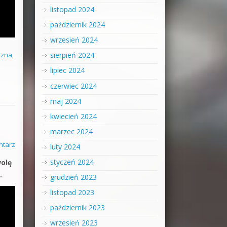
listopad 2024
październik 2024
wrzesień 2024
czna
,
sierpień 2024
lipiec 2024
czerwiec 2024
maj 2024
kwiecień 2024
marzec 2024
ntarz
luty 2024
styczeń 2024
wolę
.
grudzień 2023
listopad 2023
październik 2023
wrzesień 2023