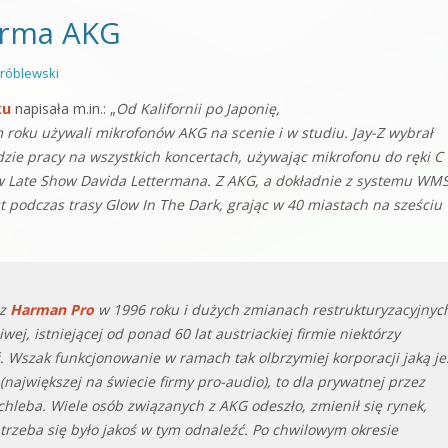
firma AKG
róblewski
ku
napisała m.in.: „
Od Kalifornii po Japonię,
m roku używali mikrofonów AKG na scenie i w studiu. Jay-Z wybrał
e pracy na wszystkich koncertach, używając mikrofonu do ręki C
 w Late Show Davida Lettermana. Z AKG, a dokładnie z systemu WM
t podczas trasy Glow In The Dark, grając w 40 miastach na sześciu
ez
Harman Pro
w 1996 roku i dużych zmianach restrukturyzacyjnyc
wej, istniejącej od ponad 60 lat austriackiej firmie niektórzy
ść. Wszak funkcjonowanie w ramach tak olbrzymiej korporacji jaką je
(największej na świecie firmy pro-audio), to dla prywatnej przez
 chleba. Wiele osób związanych z AKG odeszło, zmienił się rynek,
 trzeba się było jakoś w tym odnaleźć. Po chwilowym okresie