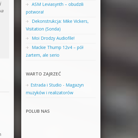
j
ASM Leviasynth – obudzili
wa
potwora!
Dekonstrukcja: Mike Vickers,
Visitation (Sonda)
Moi Drodzy Audiofile!
Mackie Thump 12v4 – pół
żartem, ale serio
WARTO ZAJRZEĆ
Estrada i Studio - Magazyn
muzyków i realizatorów
POLUB NAS
m