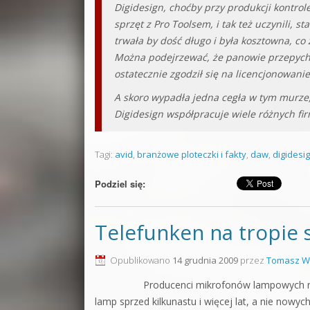
Digidesign, choćby przy produkcji kontrol
sprzęt z Pro Toolsem, i tak też uczynili, 
trwała by dość długo i była kosztowna, co
Można podejrzewać, że panowie przepychali
ostatecznie zgodził się na licencjonowani
A skoro wypadła jedna cegła w tym murze, 
Digidesign współpracuje wiele różnych fir
Tagi:
avid
,
branżowe ploteczki i fakty
,
daw
,
digidesi
Podziel się:
Telefunken na tropie
Opublikowano
14 grudnia 2009
przez
Tomasz W
Producenci mikrofonów lampowych nie
lamp sprzed kilkunastu i więcej lat, a nie nowy