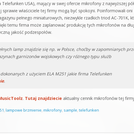
 Telefunken USA), mający w swej ofercie mikrofony z najwyższej pół
j sprawie właściciele tej firmy mogą być spokojni. Poinformowali oni
agazynu pełnego miniaturowych, niezwykle rzadkich triod AC-701K, k
zięki temu firma może zaplanować produkcję tych mikrofonów na dłu
tyczną jakość podzespołów.
ełnych lamp znajdzie się np. w Polsce, choćby w zapomnianych prz
gazynach garnizonów wojskowych czy różnego typu służb
 dokonanych z użyciem ELA M251 jakie firma Telefunken
ie
.
MusicToolz
.
Tutaj znajdziecie
aktualny cennik mikrofonów tej firmy
51
,
lampowe brzmienie
,
mikrofony
,
sample
,
telefunken