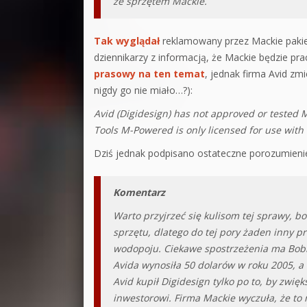
ze sprzętem Mackie.
Tak wyglądał
reklamowany przez Mackie pakiet 
dziennikarzy z informacją, że Mackie będzie pra
prasowy na ten temat
, jednak firma Avid zm
nigdy go nie miało…?):
Avid (Digidesign) has not approved or tested M
Tools M-Powered is only licensed for use with
Dziś jednak podpisano ostateczne porozumienie 
Komentarz
Warto przyjrzeć się kulisom tej sprawy, b
sprzętu, dlatego do tej pory żaden inny p
wodopoju. Ciekawe spostrzeżenia ma Bo
Avida wynosiła 50 dolarów w roku 2005, a 
Avid kupił Digidesign tylko po to, by zw
inwestorowi. Firma Mackie wyczuła, że t