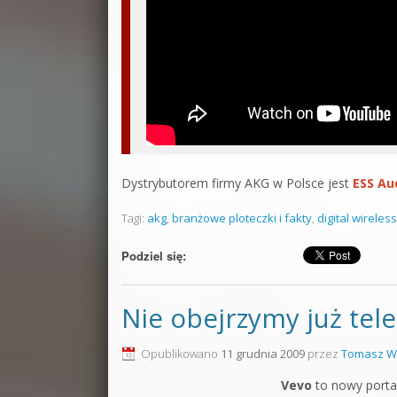
Dystrybutorem firmy AKG w Polsce jest
ESS Au
Tagi:
akg
,
branżowe ploteczki i fakty
,
digital wireless
Podziel się:
Nie obejrzymy już te
Opublikowano
11 grudnia 2009
przez
Tomasz W
Vevo
to nowy portal