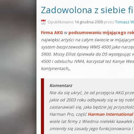
Zadowolona z siebie 
Opublikowano
14 grudnia 2009
przez
Tomasz W
Firma AKG
w
podsumowaniu mijającego ro
najwięksi artyści na całym świecie w mijający
system bezprzewodowy WMS 4500 jako narzędzi
5900. Missy Elliot śpiewała do D5 występując
4500 i odsłuchu IVM4, korzystał też Kanye Wes
kontynentach
„.
Komentarz
Nie da się ukryć, że od przejęcia AKG prz
jakie od 2003 roku odbywały się w tej nobli
zastanawiali się, jaka będzie jej przyszło
Harman Pro, część
Harman International
wiele lat firmy z Wiednia nielekki kawałek
zmieniły się zasady jego funkcjonowania i