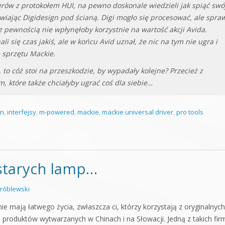
erów z protokołem HUI, na pewno doskonale wiedzieli jak spiąć swó
stawiając Digidesign pod ścianą. Digi mogło się procesować, ale spra
 z pewnością nie wpłynęłoby korzystnie na wartość akcji Avida.
 się czas jakiś, ale w końcu Avid uznał, że nic na tym nie ugra i
e sprzętu Mackie.
to cóż stoi na przeszkodzie, by wypadały kolejne? Przecież z
m, które także chciałyby ugrać coś dla siebie…
gn
,
interfejsy
,
m-powered
,
mackie
,
mackie universal driver
,
pro tools
 starych lamp…
róblewski
 mają łatwego życia, zwłaszcza ci, którzy korzystają z oryginalnych
ch produktów wytwarzanych w Chinach i na Słowacji. Jedną z takich fir