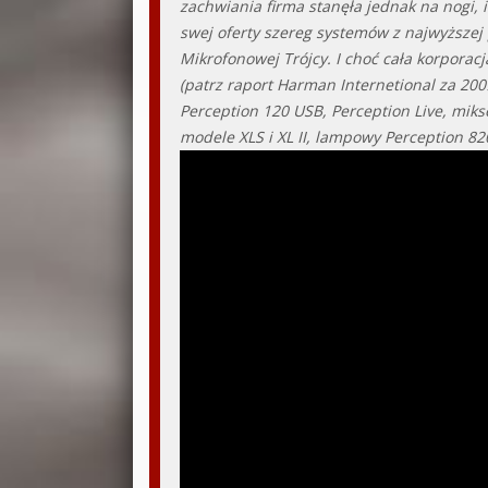
zachwiania firma stanęła jednak na nogi,
swej oferty szereg systemów z najwyższej 
Mikrofonowej Trójcy. I choć cała korporac
(patrz raport Harman Internetional za 200
Perception 120 USB, Perception Live, mik
modele XLS i XL II, lampowy Perception 8