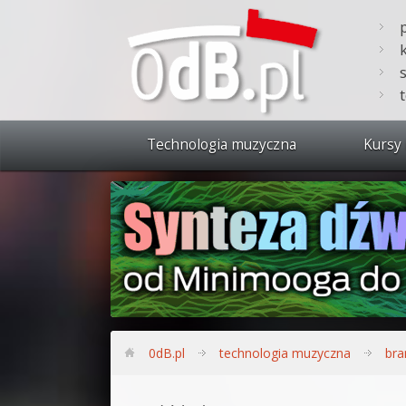
Technologia muzyczna
Kursy 
Zobacz 
Synteza
Produkc
Bitwig S
Produkc
0dB.pl
technologia muzyczna
bra
Sylenth