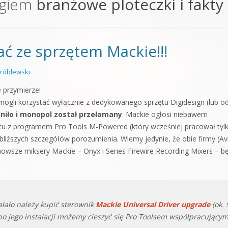
agiem
branżowe ploteczki i fakty
orge od podstaw
 z syntezatorem Massive
ać ze sprzętem Mackie!!!
 5 Kompendium
róblewski
e przymierze!
mogli korzystać wyłącznie z dedykowanego sprzętu Digidesign (lub o
eniło i monopol został przełamany
. Mackie ogłosi niebawem
ętu z programem Pro Tools M-Powered (który wcześniej pracował tyl
iższych szczegółów porozumienia. Wiemy jedynie, że obie firmy (Avi
jnowsze miksery Mackie – Onyx i Series Firewire Recording Mixers – b
ałało należy kupić sterownik
Mackie Universal Driver upgrade
(ok. 
po jego instalacji możemy cieszyć się Pro Toolsem współpracujący