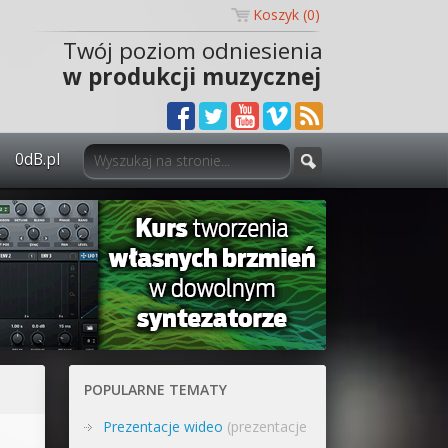
Koszyk (
0
)
Twój poziom odniesienia
w produkcji muzycznej
0dB.pl
0dB.pl - informacje
Newsletter
Materiały dla mediów
Archiwum aktualności
Polityka prywatności
POPULARNE TEMATY
Regulamin
Prezentacje wideo
(prezentacje