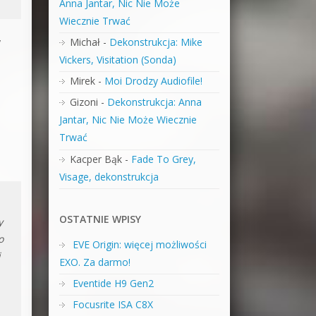
Anna Jantar, Nic Nie Może
Wiecznie Trwać
y
Michał
-
Dekonstrukcja: Mike
Vickers, Visitation (Sonda)
Mirek
-
Moi Drodzy Audiofile!
Gizoni
-
Dekonstrukcja: Anna
Jantar, Nic Nie Może Wiecznie
Trwać
Kacper Bąk
-
Fade To Grey,
Visage, dekonstrukcja
OSTATNIE WPISY
y
o
EVE Origin: więcej możliwości
i
EXO. Za darmo!
Eventide H9 Gen2
Focusrite ISA C8X