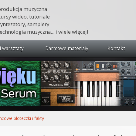
produkcja muzyczna
kursy wideo, tutoriale
syntezatory, samplery
technologia muzyczna... i wiele więcej!
i warsztaty
Darmowe materiały
Kontakt
wszystkie kursy i warsztaty
 dźwięku 🔥
ja muzyczna w praktyce
tudio od podstaw
ja muzyczna od podstaw
nżowe ploteczki i fakty
1 od podstaw