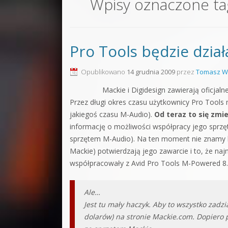
Wpisy oznaczone t
Sound F
Dubstep
Pro Tools będzie dział
Kontakt
Pakiety
Opublikowano
14 grudnia 2009
przez
Tomasz W
Mackie i Digidesign zawierają oficjaln
Przez długi okres czasu użytkownicy Pro Tools 
jakiegoś czasu M-Audio).
Od teraz to się zmi
informację o możliwości współpracy jego sprz
sprzętem M-Audio). Na ten moment nie znamy bl
Mackie) potwierdzają jego zawarcie i to, że na
współpracowały z Avid Pro Tools M-Powered 8.
Ale…
Jest tu mały haczyk. Aby to wszystko zadzi
dolarów) na stronie Mackie.com. Dopiero 