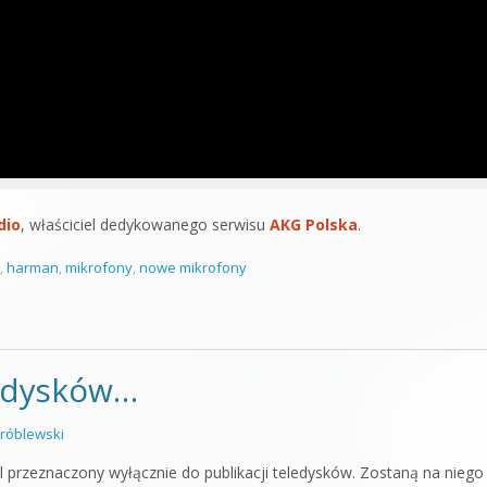
dio
, właściciel dedykowanego serwisu
AKG Polska
.
,
harman
,
mikrofony
,
nowe mikrofony
ledysków…
róblewski
 przeznaczony wyłącznie do publikacji teledysków. Zostaną na niego