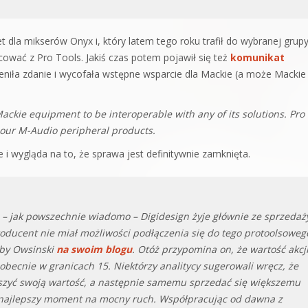
dla mikserów Onyx i, który latem tego roku trafił do wybranej grup
cować z Pro Tools. Jakiś czas potem pojawił się też
komunikat
ieniła zdanie i wycofała wstępne wsparcie dla Mackie (a może Mackie
ackie equipment to be interoperable with any of its solutions. Pro
 our M-Audio peripheral products.
i wygląda na to, że sprawa jest definitywnie zamknięta.
o – jak powszechnie wiadomo – Digidesign żyje głównie ze sprzedaż
roducent nie miał możliwości podłączenia się do tego protoolsoweg
bby Owsinski
na swoim blogu
. Otóż przypomina on, że wartość akcj
obecnie w granicach 15. Niektórzy analitycy sugerowali wręcz, że
iększyć swoją wartość, a następnie samemu sprzedać się większemu
o najlepszy moment na mocny ruch. Współpracując od dawna z