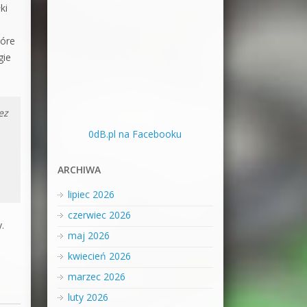
ki
tóre
gie
ez
0dB.pl na Facebooku
ARCHIWA
lipiec 2026
czerwiec 2026
.
maj 2026
kwiecień 2026
marzec 2026
luty 2026