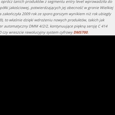
 i oprócz tanich produktów z segmentu entry level wprowadziła do
półki jakościowej, potwierdzających jej obecność w gronie Wielkiej
ja zakończyła 2009 rok ze sporo gorszym wynikiem niż rok ubiegły
9), to właśnie dzięki wdrożeniu nowych produktów, takich jak
ser automatyczny DMM 4/2/2, kontynuujące piękną sersję C 414
20 czy wreszcie rewolucyjny system cyfrowy
DMS700
.