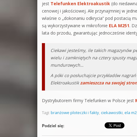
jest
Telefunken Elektroakustik
(do niedawna
cenowej i jakościowej. Ale przynajmniej w jedne
właśnie o „dokonaniu odkrycia” pod postacią m
są wykorzystywane w mikrofonie
ELA M251
. D
lata do przodu, gwarantując jednocześnie iden
Ciekawi jesteśmy, ile takich magazynów p
wielu i zamkniętych na cztery spusty ma
mundurowych…
A póki co posłuchajcie przykładów nagrań
Elektroakustik
zamieszcza na swojej stron
Dystrybutorem firmy Telefunken w Polsce jest
Tagi:
branżowe ploteczki i fakty
,
ciekawostki
,
ela m2
Podziel się: