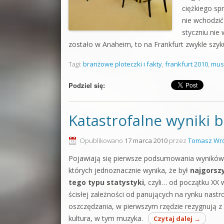
ciężkiego sp
nie wchodzić
styczniu nie 
zostało w Anaheim, to na Frankfurt zwykle szykuj
Tagi:
branżowe ploteczki i fakty
,
frankfurt 2010
,
mus
Podziel się:
Katastrofalne wyniki 
Opublikowano
17 marca 2010
przez
Tomasz Wró
Pojawiają się pierwsze podsumowania wyników b
których jednoznacznie wynika, że był
najgorszy
tego typu statystyki
, czyli… od początku XX 
ścisłej zależności od panujących na rynku nast
oszczędzania, w pierwszym rzędzie rezygnują z 
kultura, w tym muzyka.
Czytaj dalej
→