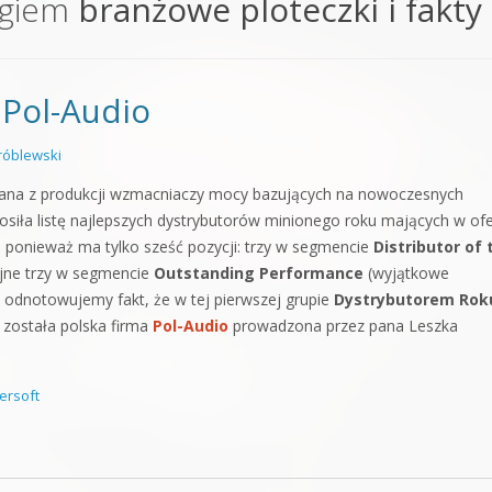
agiem
branżowe ploteczki i fakty
orge od podstaw
 z syntezatorem Massive
 Pol-Audio
 5 Kompendium
óblewski
nana z produkcji wzmacniaczy mocy bazujących na nowoczesnych
osiła listę najlepszych dystrybutorów minionego roku mających w ofe
ka, ponieważ ma tylko sześć pozycji: trzy w segmencie
Distributor of 
lejne trzy w segmencie
Outstanding Performance
(wyjątkowe
ą odnotowujemy fakt, że w tej pierwszej grupie
Dystrybutorem Rok
) została polska firma
Pol-Audio
prowadzona przez pana Leszka
ersoft