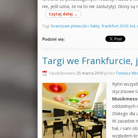
nie, jeśli uzna, że na to nie zasłużyły). Głosy s
Czytaj dalej
→
Tagi:
branżowe ploteczki i fakty
,
frankfurt 2010
,
list
,
Podziel się:
Targi we Frankfurcie, 
Opublikowano
25 marca 2010
przez
Tomasz Wró
Rytm wszystk
styczniowe t
Musikmess
oddzielnych 
Dlatego dla 
W zasadzie n
hal, i sam o
względem br