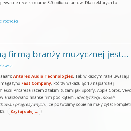
prywatne ręce za marne 3,5 miliona funtów. Dla niektórych to
c
,
różności
ą firmą branży muzycznej jest…
lewski
-daaam:
Antares Audio Technologies
. Tak w każdym razie uważają
z magazynu
Fast Company
, którzy wskazując 10 najbardziej
ieścili Antaresa razem z takimi tuzami jak Spotify, Apple Corps, Vevo 
w analizowano finanse firm pod kątem „
identyfikacji modeli
achowań progresywnych
„, że pozwolimy sobie na mały cytat komplet
zi.
Czytaj dalej
→