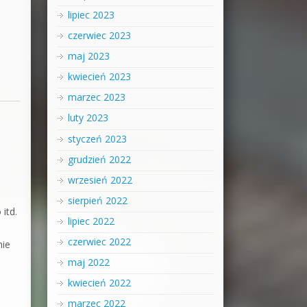
lipiec 2023
czerwiec 2023
maj 2023
kwiecień 2023
marzec 2023
luty 2023
styczeń 2023
grudzień 2022
wrzesień 2022
sierpień 2022
itd.
lipiec 2022
czerwiec 2022
nie
maj 2022
kwiecień 2022
marzec 2022