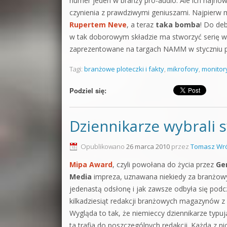
numer jeden w branży pro-audio. Ale ich najn
czynienia z prawdziwymi geniuszami. Najpierw
Rupertem Neve
, a teraz
taka bomba
! Do de
w tak doborowym składzie ma stworzyć serię w
zaprezentowane na targach NAMM w styczniu p
Tagi:
branżowe ploteczki i fakty
,
mikrofony
,
monitor
Podziel się:
Dziennikarze wybrali 
Opublikowano
26 marca 2010
przez
Tomasz Wró
Mipa Award
, czyli powołana do życia przez
Ge
Media
impreza, uznawana niekiedy za branżow
jedenastą odsłonę i jak zawsze odbyła się podc
kilkadziesiąt redakcji branżowych magazynów z 
Wygląda to tak, że niemieccy dziennikarze typują
ta trafia do poszczególnych redakcji. Każda z n