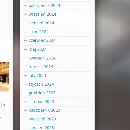
październik 2024
wrzesień 2024
sierpień 2024
lipiec 2024
czerwiec 2024
maj 2024
kwiecień 2024
marzec 2024
luty 2024
styczeń 2024
grudzień 2023
w
listopad 2023
dio
październik 2023
ć
wrzesień 2023
sierpień 2023