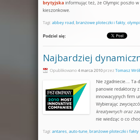
brytyjska
informując też, że Olympic poszło w 
kieszonkowe.
Tagi:
abbey road
,
branżowe ploteczki i fakty
,
olympi
Podziel się:
Najbardziej dynamiczn
Opublikowano
4 marca 2010
przez
Tomasz Wrób
Nie zgadniecie…. Ta
panowie redaktorzy 
innowacyjnych firm um
Wybierając zwycięzcó
kreatywnych oraz z
nie wiedząc o co chod
Tagi:
antares
,
auto-tune
,
branżowe ploteczki i fakty