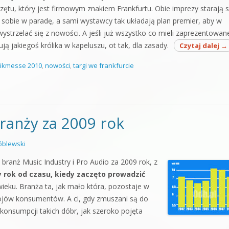
rzętu, który jest firmowym znakiem Frankfurtu. Obie imprezy starają s
 sobie w paradę, a sami wystawcy tak układają plan premier, aby w
wystrzelać się z nowości. A jeśli już wszystko co mieli zaprezentowan
ą jakiegoś królika w kapeluszu, ot tak, dla zasady.
Czytaj dalej
→
ikmesse 2010
,
nowości
,
targi we frankfurcie
branży za 2009 rok
blewski
ranż Music Industry i Pro Audio za 2009 rok, z
 rok od czasu, kiedy zaczęto prowadzić
wieku. Branża ta, jak mało która, pozostaje w
rojów konsumentów. A ci, gdy zmuszani są do
konsumpcji takich dóbr, jak szeroko pojęta