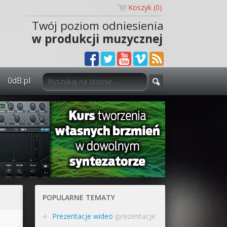
Koszyk (
0
)
Twój poziom odniesienia
w produkcji muzycznej
0dB.pl
0dB.pl - informacje
Newsletter
Materiały dla mediów
Archiwum aktualności
Polityka prywatności
POPULARNE TEMATY
Regulamin
Prezentacje wideo
(prezentacje