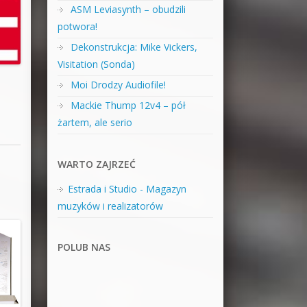
ASM Leviasynth – obudzili
potwora!
Dekonstrukcja: Mike Vickers,
Visitation (Sonda)
Moi Drodzy Audiofile!
Mackie Thump 12v4 – pół
żartem, ale serio
WARTO ZAJRZEĆ
Estrada i Studio - Magazyn
muzyków i realizatorów
POLUB NAS