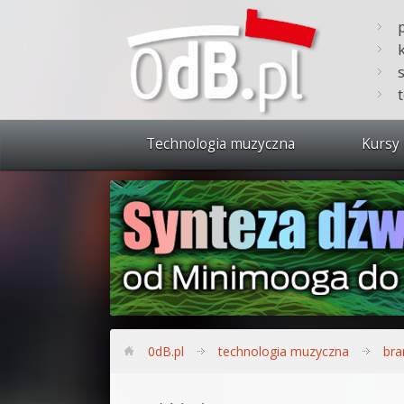
Technologia muzyczna
Kursy 
Zobacz 
Synteza
Produkc
Bitwig S
Produkc
0dB.pl
technologia muzyczna
bra
Sylenth