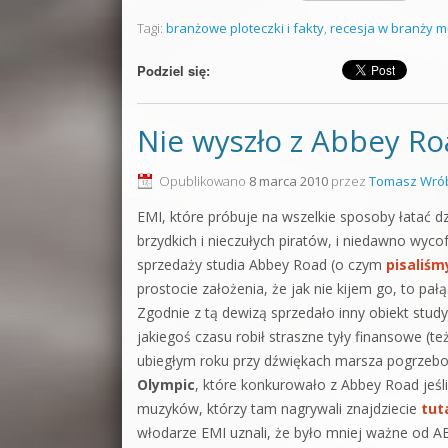
Tagi:
branżowe ploteczki i fakty
,
recesja w branży 
Podziel się:
Nie wyszło z Abbey Roa
Opublikowano
8 marca 2010
przez
Tomasz Wrób
EMI, które próbuje na wszelkie sposoby łatać d
brzydkich i nieczułych piratów, i niedawno wyco
sprzedaży studia Abbey Road (o czym
pisaliśm
prostocie założenia, że jak nie kijem go, to pałą
Zgodnie z tą dewizą sprzedało inny obiekt stud
jakiegoś czasu robił straszne tyły finansowe (te
ubiegłym roku przy dźwiękach marsza pogrzebo
Olympic
, które konkurowało z Abbey Road jeśli
muzyków, którzy tam nagrywali znajdziecie
tut
włodarze EMI uznali, że było mniej ważne od AB