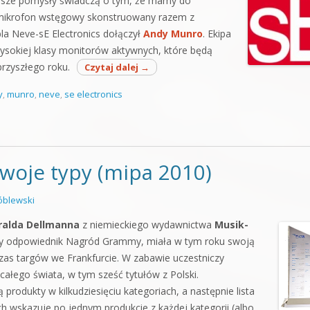
owsze pomysły świadczą o tym, że mamy do
 mikrofon wstęgowy skonstruowany razem z
bla Neve-sE Electronics dołączył
Andy Munro
. Ekipa
ysokiej klasy monitorów aktywnych, które będą
rzyszłego roku.
Czytaj dalej
→
y
,
munro
,
neve
,
se electronics
swoje typy (mipa 2010)
blewski
ralda Dellmanna
z niemieckiego wydawnictwa
Musik-
y odpowiednik Nagród Grammy, miała w tym roku swoją
zas targów we Frankfurcie. W zabawie uczestniczy
całego świata, w tym sześć tytułów z Polski.
 produkty w kilkudziesięciu kategoriach, a następnie lista
ich wskazuje po jednym produkcie z każdej kategorii (albo