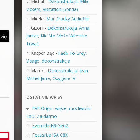
Michał
-
Dekonstrukcja: Mike
Vickers, Visitation (Sonda)
Mirek
-
Moi Drodzy Audiofile!
Gizoni
-
Dekonstrukcja: Anna
Jantar, Nic Nie Może Wiecznie
Trwać
Kacper Bąk
-
Fade To Grey,
Visage, dekonstrukcja
Marek
-
Dekonstrukcja: Jean-
Michel Jarre, Oxygène IV
OSTATNIE WPISY
EVE Origin: więcej możliwości
EXO. Za darmo!
Eventide H9 Gen2
Focusrite ISA C8X