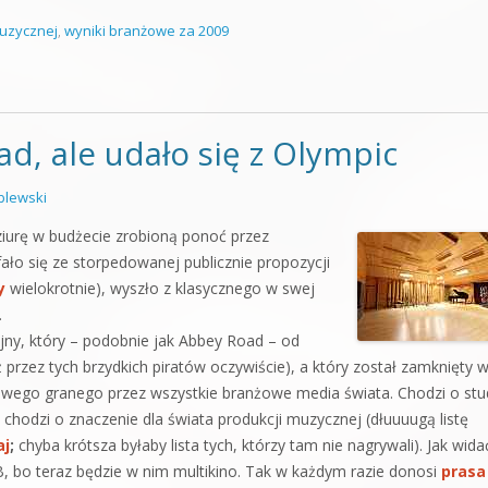
muzycznej
,
wyniki branżowe za 2009
d, ale udało się z Olympic
lewski
ziurę w budżecie zrobioną ponoć przez
fało się ze storpedowanej publicznie propozycji
y
wielokrotnie), wyszło z klasycznego w swej
.
yjny, który – podobnie jak Abbey Road – od
ż przez tych brzydkich piratów oczywiście), a który został zamknięty 
wego granego przez wszystkie branżowe media świata. Chodzi o stu
 chodzi o znaczenie dla świata produkcji muzycznej (dłuuuugą listę
aj
;
chyba krótsza byłaby lista tych, którzy tam nie nagrywali). Jak wida
, bo teraz będzie w nim multikino. Tak w każdym razie donosi
prasa