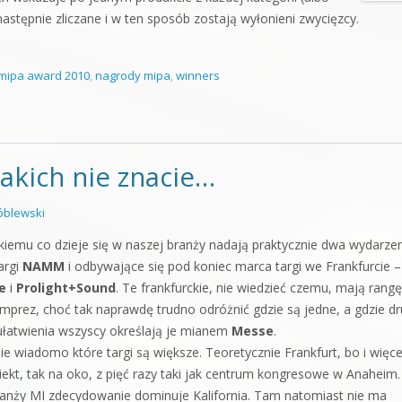
ą następnie zliczane i w ten sposób zostają wyłonieni zwycięzcy.
mipa award 2010
,
nagrody mipa
,
winners
jakich nie znacie…
blewski
iemu co dzieje się w naszej branży nadają praktycznie dwa wydarzen
argi
NAMM
i odbywające się pod koniec marca targi we Frankfurcie –
e
i
Prolight+Sound
. Te frankfurckie, nie wiedzieć czemu, mają rangę
imprez, choć tak naprawdę trudno odróżnić gdzie są jedne, a gdzie dr
ułatwienia wszyscy określają je mianem
Messe
.
ie wiadomo które targi są większe. Teoretycznie Frankfurt, bo i więce
biekt, tak na oko, z pięć razy taki jak centrum kongresowe w Anaheim
anży MI zdecydowanie dominuje Kalifornia. Tam natomiast nie ma