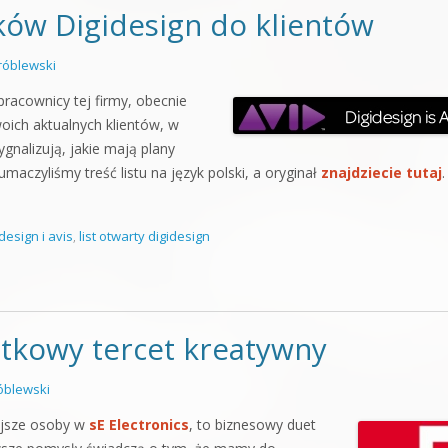
ków Digidesign do klientów
óblewski
racownicy tej firmy, obecnie
woich aktualnych klientów, w
gnalizują, jakie mają plany
umaczyliśmy treść listu na język polski, a oryginał
znajdziecie tutaj
.
design i avis
,
list otwarty digidesign
ątkowy tercet kreatywny
blewski
iejsze osoby w
sE Electronics
, to biznesowy duet