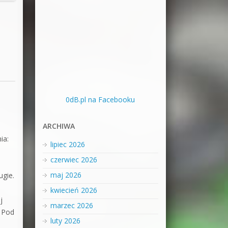
0dB.pl na Facebooku
ARCHIWA
ia:
lipiec 2026
czerwiec 2026
maj 2026
ugie.
kwiecień 2026
j
marzec 2026
. Pod
luty 2026