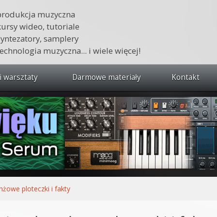
produkcja muzyczna
kursy wideo, tutoriale
syntezatory, samplery
technologia muzyczna... i wiele więcej!
i warsztaty
Darmowe materiały
Kontakt
wszystkie kursy i warsztaty
 dźwięku 🔥
ja muzyczna w praktyce
tudio od podstaw
ja muzyczna od podstaw
nżowe ploteczki i fakty
1 od podstaw