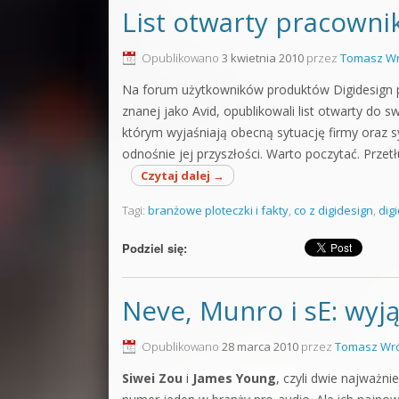
List otwarty pracowni
Opublikowano
3 kwietnia 2010
przez
Tomasz Wr
Na forum użytkowników produktów Digidesign p
znanej jako Avid, opublikowali list otwarty do s
którym wyjaśniają obecną sytuację firmy oraz sy
odnośnie jej przyszłości. Warto poczytać. Przetł
Czytaj dalej
→
Tagi:
branżowe ploteczki i fakty
,
co z digidesign
,
digi
Podziel się:
Neve, Munro i sE: wyj
Opublikowano
28 marca 2010
przez
Tomasz Wró
Siwei Zou
i
James Young
, czyli dwie najważn