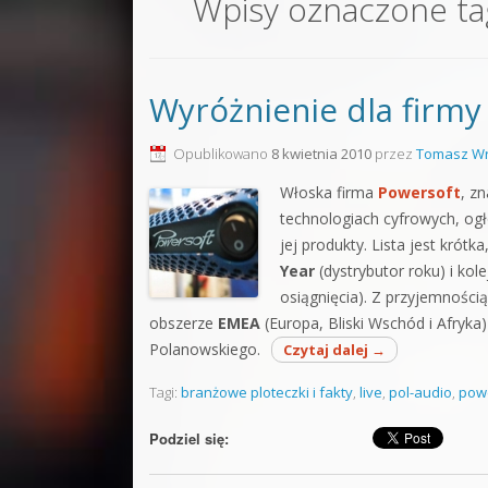
Wpisy oznaczone t
Sound F
Dubstep
Wyróżnienie dla firmy
Kontakt
Pakiety
Opublikowano
8 kwietnia 2010
przez
Tomasz Wr
Włoska firma
Powersoft
, z
technologiach cyfrowych, ogł
jej produkty. Lista jest krót
Year
(dystrybutor roku) i ko
osiągnięcia). Z przyjemności
obszerze
EMEA
(Europa, Bliski Wschód i Afryka
Polanowskiego.
Czytaj dalej
→
Tagi:
branżowe ploteczki i fakty
,
live
,
pol-audio
,
pow
Podziel się: