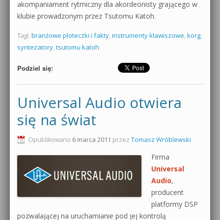
akompaniament rytmiczny dla akordeonisty grającego w
klubie prowadzonym przez Tsutomu Katoh.
Tagi:
branżowe ploteczki i fakty
,
instrumenty klawiszowe
,
korg
,
syntezatory
,
tsutomu katoh
Podziel się:
Universal Audio otwiera
się na świat
Opublikowano
6 marca 2011
przez
Tomasz Wróblewski
Firma
Universal
Audio
,
producent
platformy DSP
pozwalającej na uruchamianie pod jej kontrolą