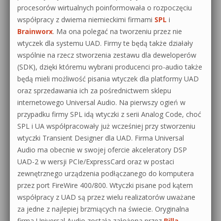
procesorów wirtualnych poinformowała o rozpoczęciu
współpracy z dwiema niemieckimi firmami
SPL
i
Brainworx
. Ma ona polegać na tworzeniu przez nie
wtyczek dla systemu UAD. Firmy te będą także działały
wspólnie na rzecz stworzenia zestawu dla deweloperów
(SDK), dzięki któremu wybrani producenci pro-audio także
będą mieli możliwość pisania wtyczek dla platformy UAD
oraz sprzedawania ich za pośrednictwem sklepu
internetowego Universal Audio. Na pierwszy ogień w
przypadku firmy SPL idą wtyczki z serii Analog Code, choć
SPL i UA współpracowały już wcześniej przy stworzeniu
wtyczki Transient Designer dla UAD. Firma Universal
Audio ma obecnie w swojej ofercie akceleratory DSP
UAD-2 w wersji PCIe/ExpressCard oraz w postaci
zewnętrznego urządzenia podłączanego do komputera
przez port FireWire 400/800. Wtyczki pisane pod kątem
współpracy z UAD są przez wielu realizatorów uważane
za jedne z najlepiej brzmiących na świecie. Oryginalna
firma Universal Audio została założona przez
Billa