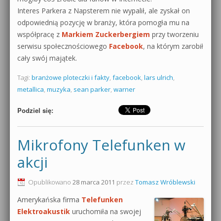
Interes Parkera z Napsterem nie wypalił, ale zyskał on
odpowiednią pozycję w branży, która pomogła mu na
współpracę z
Markiem Zuckerbergiem
przy tworzeniu
serwisu społecznościowego
Facebook
, na którym zarobił
cały swój majątek.
Tagi:
branżowe ploteczki i fakty
,
facebook
,
lars ulrich
,
metallica
,
muzyka
,
sean parker
,
warner
Podziel się:
Mikrofony Telefunken w
akcji
Opublikowano
28 marca 2011
przez
Tomasz Wróblewski
Amerykańska firma
Telefunken
Elektroakustik
uruchomiła na swojej