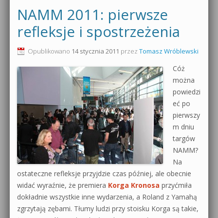
NAMM 2011: pierwsze
refleksje i spostrzeżenia
Opublikowano
14 stycznia 2011
przez
Tomasz Wróblewski
Cóż
można
powiedzi
eć po
pierwszy
m dniu
targów
NAMM?
Na
ostateczne refleksje przyjdzie czas później, ale obecnie
widać wyraźnie, że premiera
Korga Kronosa
przyćmiła
dokładnie wszystkie inne wydarzenia, a Roland z Yamahą
zgrzytają zębami. Tłumy ludzi przy stoisku Korga są takie,