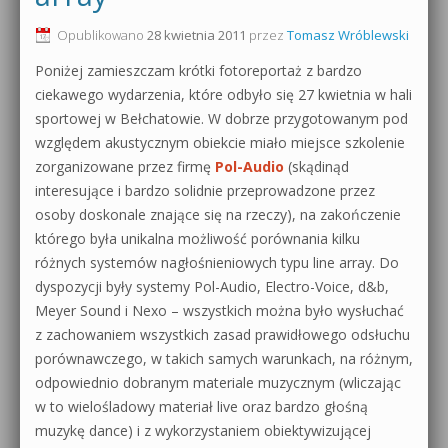
0dB.pl - informacje
Opublikowano
28 kwietnia 2011
przez
Tomasz Wróblewski
Produkcja muzyczna od podstaw
Poniżej zamieszczam krótki fotoreportaż z bardzo
Newsletter
Sylenth1 od podstaw
ciekawego wydarzenia, które odbyło się 27 kwietnia w hali
sportowej w Bełchatowie. W dobrze przygotowanym pod
Materiały dla mediów
Sound Forge od podstaw
względem akustycznym obiekcie miało miejsce szkolenie
Archiwum aktualności
zorganizowane przez firmę
Pol-Audio
(skądinąd
Dubstep z syntezatorem Massive
interesujące i bardzo solidnie przeprowadzone przez
Polityka prywatności
osoby doskonale znające się na rzeczy), na zakończenie
Kontakt 5 Kompendium
którego była unikalna możliwość porównania kilku
Regulamin
różnych systemów nagłośnieniowych typu line array. Do
Pakiety
dyspozycji były systemy Pol-Audio, Electro-Voice, d&b,
Działanie sklepu internetowego
Meyer Sound i Nexo – wszystkich można było wysłuchać
z zachowaniem wszystkich zasad prawidłowego odsłuchu
Wyszukiwanie
porównawczego, w takich samych warunkach, na różnym,
odpowiednio dobranym materiale muzycznym (wliczając
w to wielośladowy materiał live oraz bardzo głośną
muzykę dance) i z wykorzystaniem obiektywizującej