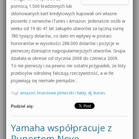
pomocą 1.500 kradzionych lub
sklonowanych kart kredytowych kupowali oni własne
piosenki z serwisów iTunes i Amazon. Jedenaście osób w
wieku od 19 do 41 lat zakupiło utworów za łączną sumę
780 tysięcy dolarów, co dało im wpływy w postaci
honorariów w wysokości 288.000 dolarów i pozycje w
pierwszej dziesiątce najpopularniejszych utworów. Grupa
działała w okresie od stycznia 2008 do czerwca 2009.
To nie pierwszy i na pewno nie ostatni przypadek, że listy
przebojów odrobinę fałszują rzeczywistość, a w tle
pojawiają się niemałe pieniądze…
Tagi:
amazon
,
branżowe ploteczki i fakty
,
dj
,
itunes
Podziel się:
Yamaha współpracuje z
Rupertem Neve