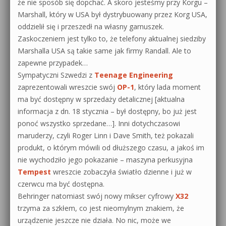
że nie sposób się dopchać. A skoro jesteśmy przy Korgu –
Marshall, który w USA był dystrybuowany przez Korg USA,
oddzielił się i przeszedł na własny garnuszek.
Zaskoczeniem jest tylko to, że telefony aktualnej siedziby
Marshalla USA są takie same jak firmy Randall. Ale to
zapewne przypadek…
Sympatyczni Szwedzi z
Teenage Engineering
zaprezentowali wreszcie swój
OP-1
, który lada moment
ma być dostępny w sprzedaży detalicznej [aktualna
informacja z dn. 18 stycznia – był dostępny, bo już jest
ponoć wszystko sprzedane…]. Inni dotychczasowi
maruderzy, czyli Roger Linn i Dave Smith, też pokazali
produkt, o którym mówili od dłuższego czasu, a jakoś im
nie wychodziło jego pokazanie – maszyna perkusyjna
Tempest
wreszcie zobaczyła światło dzienne i już w
czerwcu ma być dostępna.
Behringer natomiast swój nowy mikser cyfrowy
X32
trzyma za szkłem, co jest nieomylnym znakiem, że
urządzenie jeszcze nie działa. No nic, może we