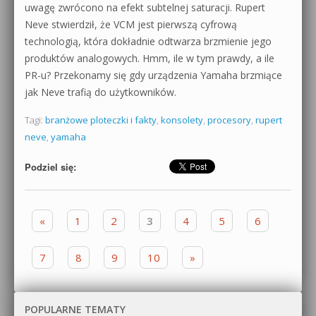
uwagę zwrócono na efekt subtelnej saturacji. Rupert
Neve stwierdził, że VCM jest pierwszą cyfrową
technologią, która dokładnie odtwarza brzmienie jego
produktów analogowych. Hmm, ile w tym prawdy, a ile
PR-u? Przekonamy się gdy urządzenia Yamaha brzmiące
jak Neve trafią do użytkowników.
Tagi:
branżowe ploteczki i fakty
,
konsolety
,
procesory
,
rupert
neve
,
yamaha
Podziel się:
Zobacz wpisy
«
1
2
3
4
5
6
7
8
9
10
»
POPULARNE TEMATY