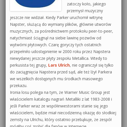
zatoczy koło, jakiego
przemysł muzyczny
jeszcze nie widział. Kiedy Parker uruchomił witrynę
Napster, służącą do wymiany plików, głównie utworów
muzycznych, za pośrednictwem protokołu peer-to-peer,
natychmiast ściągnął na siebie lawinę pozwów od
wytwórni płytowych. Czarę goryczy tych ostatnich
przepełniło udostępnienie w 2000 roku przez Napstera
niewydanej jeszcze płyty zespołu Metallica. Wtedy to
perkusista tej grupy,
Lars Ulrich
, nie ograniczył się tylko
do zaciągnięcia Napstera przed sąd, ale też lżył Parkera
we wszelkich dostępnych mu środkach masowego
przekazu.
Ironia losu polega na tym, że Warner Music Group jest
właścicielem katalogu nagrań Metalliki z lat 1983-2008 i
jeśli Parker wraz ze współinwestorami stanie się jego
właścicielem, będzie miał niecodzienną okazję do słodkiej
zemsty na Ulrichu, który ostatnio przebąkuje, że zespół
mógłby coś zrobić dla fanów w Internecie.