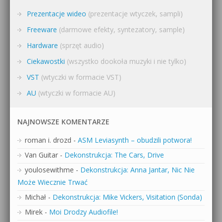
Prezentacje wideo
(prezentacje wtyczek, sampli)
Freeware
(darmowe efekty, syntezatory, sample)
Hardware
(sprzęt audio)
Ciekawostki
(wszystko dookoła muzyki i nie tylko)
VST
(wtyczki w formacie VST)
AU
(wtyczki w formacie AU)
NAJNOWSZE KOMENTARZE
roman i. drozd
-
ASM Leviasynth – obudzili potwora!
Van Guitar
-
Dekonstrukcja: The Cars, Drive
youlosewithme
-
Dekonstrukcja: Anna Jantar, Nic Nie
Może Wiecznie Trwać
Michał
-
Dekonstrukcja: Mike Vickers, Visitation (Sonda)
Mirek
-
Moi Drodzy Audiofile!