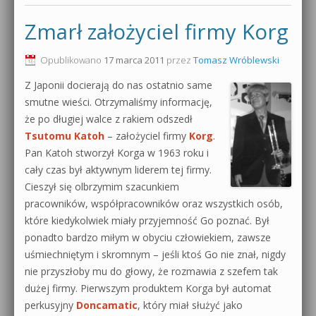
Zmarł założyciel firmy Korg
Opublikowano
17 marca 2011
przez
Tomasz Wróblewski
Z Japonii docierają do nas ostatnio same
smutne wieści. Otrzymaliśmy informację,
że po długiej walce z rakiem odszedł
Tsutomu Katoh
– założyciel firmy
Korg
.
Pan Katoh stworzył Korga w 1963 roku i
cały czas był aktywnym liderem tej firmy.
Cieszył się olbrzymim szacunkiem
pracowników, współpracowników oraz wszystkich osób,
które kiedykolwiek miały przyjemność Go poznać. Był
ponadto bardzo miłym w obyciu człowiekiem, zawsze
uśmiechniętym i skromnym – jeśli ktoś Go nie znał, nigdy
nie przyszłoby mu do głowy, że rozmawia z szefem tak
dużej firmy. Pierwszym produktem Korga był automat
perkusyjny
Doncamatic
, który miał służyć jako