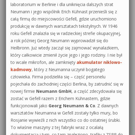
laboratorium w Berlinie i dla uniknięcia dalszych strat
Neumann i jego wspólnik Erich Kühnast przenieśli się z
całą firmą do miejscowości Gefell, gdzie uruchomiono
produkcję w dawnych warsztatach tekstylnych. W 1946
roku Gefell znalazła się w radzieckiej strefie okupacyjnej,
a rok później Georg Neumann wyprowadził się do
Heilbronn. Już wtedy zaczął się zajmować wynalazkiem,
który całkowicie zmienił życie jego i jego rodziny. I nie był
to wcale mikrofon, ale zamknięty
akumulator niklowo-
kadmowy
, który z Neumanna uczynił bogatego
człowieka. Firma podzieliła się – część personelu
pojechała do zachodniej części Berlina, by zatrudnić się w
nowej firmie
Neumann GmbH
, a część zdecydowała się
zostać w Gefell razem z Erichem Kühnastem, gdzie
funkcjonowali jako
Georg Neumann & Co
. Z dawnych
warsztatów Neumanna w Gefell zostały tylko mury, bo
Rosjanie wywieźli z nich wszystko co do ostatniej śrubki.
To właśnie maszyny z tej fabryki wraz z ocalałą
dokumentacją i tym, co tam znaleziono, trafiły z ZSRR do