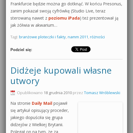
Frankfurcie będzie można go dotknąć. W końcu Presonus,
zanim pokazał swoją cyfrówkę (Studio Live, teraz
sterowaną nawet z
poziomu iPada
) też prezentował ją
jak żółwia w akwarium…
Tagi:
branżowe ploteczki i fakty
,
namm 2011
,
różności
Podziel się:
Didżeje kupowali własne
utwory
Opublikowano
18 grudnia 2010
przez
Tomasz Wróblewski
Na stronie
Daily Mail
pojawił
się artykuł opisujący proceder,
jakiego dopuściła się grupa
didżejów z Wielkiej Brytanii.
Polegał on na tym, że za