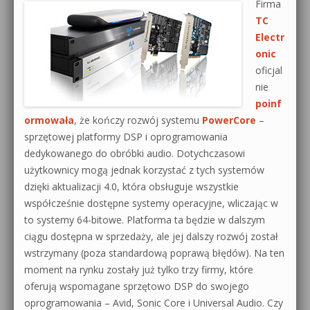
Firma
TC
Electr
onic
oficjal
nie
poinf
ormowała
, że kończy rozwój systemu
PowerCore
–
sprzętowej platformy DSP i oprogramowania
dedykowanego do obróbki audio. Dotychczasowi
użytkownicy mogą jednak korzystać z tych systemów
dzięki aktualizacji 4.0, która obsługuje wszystkie
współcześnie dostępne systemy operacyjne, wliczając w
to systemy 64-bitowe. Platforma ta będzie w dalszym
ciągu dostępna w sprzedaży, ale jej dalszy rozwój został
wstrzymany (poza standardową poprawą błędów). Na ten
moment na rynku zostały już tylko trzy firmy, które
oferują wspomagane sprzętowo DSP do swojego
oprogramowania – Avid, Sonic Core i Universal Audio. Czy