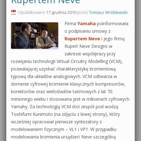
Opublikowano
17 grudnia 2010
przez
Tomasz Wróblewski
Firma
Yamaha
poinformowała
o podpisaniu umowy z
Rupertem Neve
i jego firmą
Rupert Neve Designs w
zakresie współpracy przy
rozwijaniu technologii Virtual Circuitry Modelling (VCM),
pozwalającej uzyskać charakterystykę brzmieniową
typową dla układów analogowych. VCM odtwarza w
domenie cyfrowej brzmienie klasycznych kompresorów,
korektorów oraz wielośladów taśmowych z lat 70.
minionego wieku i stosowana jest w mikserach cyfrowych
Yamahy. Za technologią VCM stoi zespół pod wodzą
Toshifumi Kunimoto (na zdjęciu z lewej strony), który
wcześniej opracował pierwsze syntezatory z
modelowaniem fizycznym – VL1 i VP1. W przypadku
modelowania brzmienia urządzeń Neve szczególną