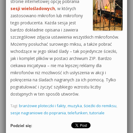
stronie internetowej opcję pobrania
sesji wielośladowych
, w których
zastosowano mikrofon lub mikrofony
tego producenta. Każda sesja jest
bardzo dokładnie opisana i zawiera
szczegółowe zdjęcia ustawienia wszystkich mikrofonów.
Możemy posłuchać surowego miksu, a także pobrać
wchodzące w jego skład ślady – tak pojedyncze ścieżki,
jak i komplet plików w postaci archiwum ZIP. Bardzo
ciekawa inicjatywa – nie ma lepszej reklamy dla
mikrofonów niż możliwość ich usłyszenia w akcji i
pokręcenia na śladach nagranych za ich pomocą. Tylko
pogratulować i życzyć szybkiego wzrostu liczby
dostępnych w ten sposób utworów.
Tagi:
branżowe ploteczki i fakty
,
muzyka
,
ścieżki do remiksu
,
sesje nagraniowe do poprania
,
telefunken
,
tutoriale
Podziel się: