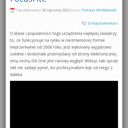
0dB.pl - informacje
Opublikowano
30 stycznia 2023
przez
Tomasz Wróblewski
Produkcja muzyczna od podstaw
Newsletter
Dodaj komentarz
Sylenth1 od podstaw
O klasie i popularności tego urządzenia najlepiej świadczy
Materiały dla mediów
Sound Forge od podstaw
to, że funkcjonuje na rynku w niezmienionej formie
Archiwum aktualności
nieprzerwanie od 2008 roku. Jest wykonany wyjątkowo
Dubstep z syntezatorem Massive
solidnie i doskonale przemyślany od strony elektronicznej.
Polityka prywatności
Inną cechą ISA One jest rasowy wygląd. Widząc taki sprzęt
Kontakt 5 Kompendium
nikt nie zadaje pytań, bo profesjonalizm bije od niego z
Regulamin
daleka.
Pakiety
Działanie sklepu internetowego
Wyszukiwanie