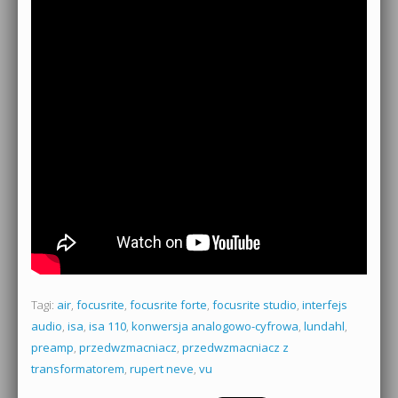
Tagi:
air
,
focusrite
,
focusrite forte
,
focusrite studio
,
interfejs
audio
,
isa
,
isa 110
,
konwersja analogowo-cyfrowa
,
lundahl
,
preamp
,
przedwzmacniacz
,
przedwzmacniacz z
transformatorem
,
rupert neve
,
vu