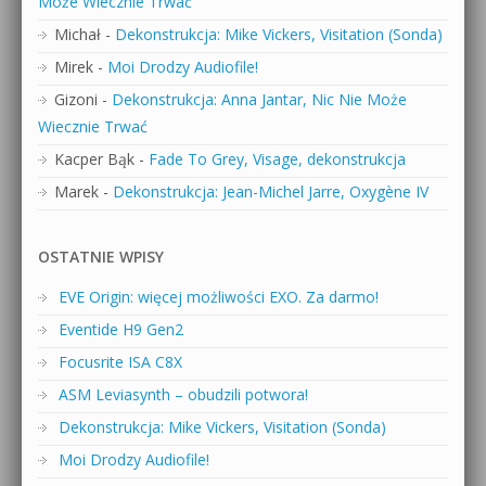
Może Wiecznie Trwać
Michał
-
Dekonstrukcja: Mike Vickers, Visitation (Sonda)
Mirek
-
Moi Drodzy Audiofile!
Gizoni
-
Dekonstrukcja: Anna Jantar, Nic Nie Może
Wiecznie Trwać
Kacper Bąk
-
Fade To Grey, Visage, dekonstrukcja
Marek
-
Dekonstrukcja: Jean-Michel Jarre, Oxygène IV
OSTATNIE WPISY
EVE Origin: więcej możliwości EXO. Za darmo!
Eventide H9 Gen2
Focusrite ISA C8X
ASM Leviasynth – obudzili potwora!
Dekonstrukcja: Mike Vickers, Visitation (Sonda)
Moi Drodzy Audiofile!