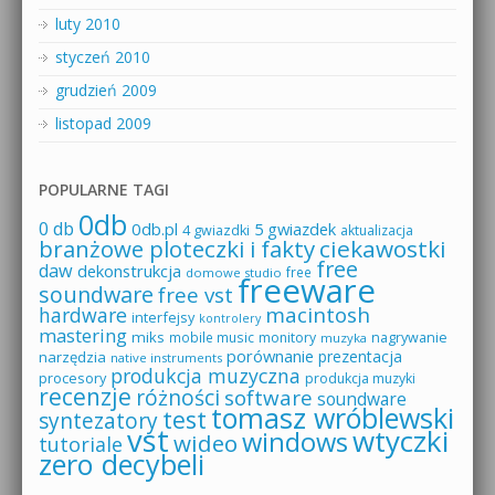
luty 2010
styczeń 2010
grudzień 2009
listopad 2009
POPULARNE TAGI
0db
0 db
0db.pl
5 gwiazdek
4 gwiazdki
aktualizacja
branżowe ploteczki i fakty
ciekawostki
free
daw
dekonstrukcja
free
domowe studio
freeware
soundware
free vst
macintosh
hardware
interfejsy
kontrolery
mastering
miks
mobile music
monitory
nagrywanie
muzyka
porównanie
prezentacja
narzędzia
native instruments
produkcja muzyczna
procesory
produkcja muzyki
recenzje
różności
software
soundware
tomasz wróblewski
test
syntezatory
vst
wtyczki
windows
wideo
tutoriale
zero decybeli