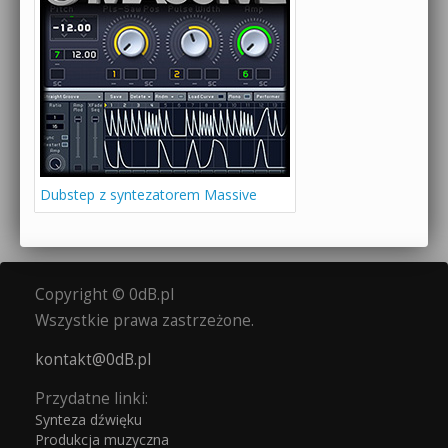
Dubstep z syntezatorem Massive
Copyright © 0dB.pl
Wszystkie prawa zastrzeżone.
kontakt@0dB.pl
Przydatne linki:
Synteza dźwięku
Produkcja muzyczna