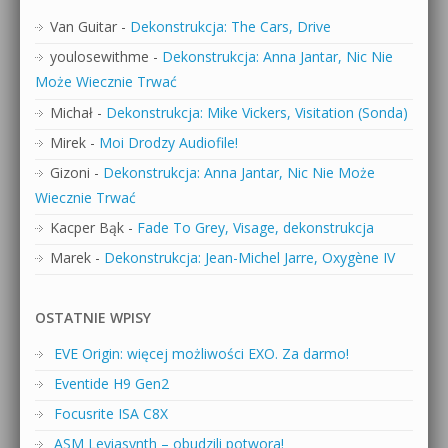
Van Guitar
-
Dekonstrukcja: The Cars, Drive
youlosewithme
-
Dekonstrukcja: Anna Jantar, Nic Nie
Może Wiecznie Trwać
Michał
-
Dekonstrukcja: Mike Vickers, Visitation (Sonda)
Mirek
-
Moi Drodzy Audiofile!
Gizoni
-
Dekonstrukcja: Anna Jantar, Nic Nie Może
Wiecznie Trwać
Kacper Bąk
-
Fade To Grey, Visage, dekonstrukcja
Marek
-
Dekonstrukcja: Jean-Michel Jarre, Oxygène IV
OSTATNIE WPISY
EVE Origin: więcej możliwości EXO. Za darmo!
Eventide H9 Gen2
Focusrite ISA C8X
ASM Leviasynth – obudzili potwora!