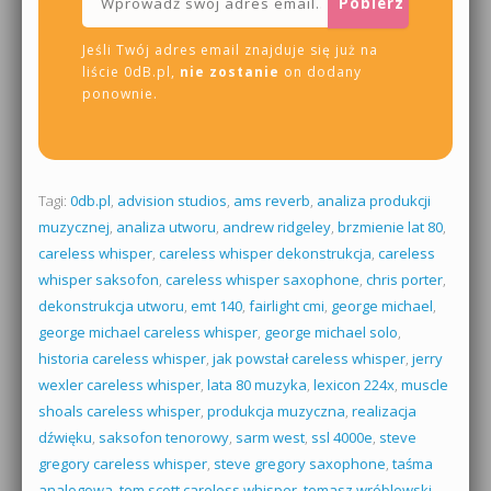
Jeśli Twój adres email znajduje się już na
liście 0dB.pl,
nie zostanie
on dodany
ponownie.
Tagi:
0db.pl
,
advision studios
,
ams reverb
,
analiza produkcji
muzycznej
,
analiza utworu
,
andrew ridgeley
,
brzmienie lat 80
,
careless whisper
,
careless whisper dekonstrukcja
,
careless
whisper saksofon
,
careless whisper saxophone
,
chris porter
,
dekonstrukcja utworu
,
emt 140
,
fairlight cmi
,
george michael
,
george michael careless whisper
,
george michael solo
,
historia careless whisper
,
jak powstał careless whisper
,
jerry
wexler careless whisper
,
lata 80 muzyka
,
lexicon 224x
,
muscle
shoals careless whisper
,
produkcja muzyczna
,
realizacja
dźwięku
,
saksofon tenorowy
,
sarm west
,
ssl 4000e
,
steve
gregory careless whisper
,
steve gregory saxophone
,
taśma
analogowa
,
tom scott careless whisper
,
tomasz wróblewski
,