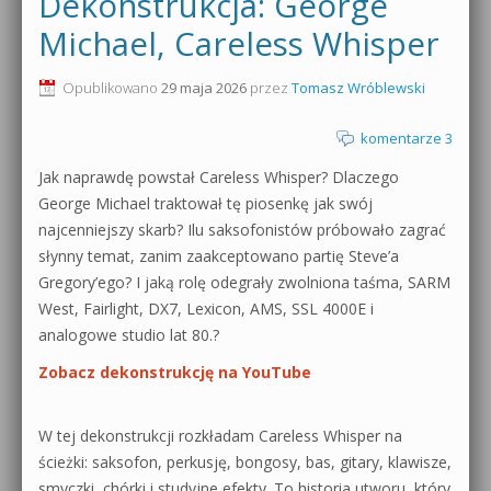
Dekonstrukcja: George
0dB.pl - informacje
Michael, Careless Whisper
Produkcja muzyczna od podstaw
Newsletter
Opublikowano
29 maja 2026
przez
Tomasz Wróblewski
Sylenth1 od podstaw
Materiały dla mediów
komentarze 3
Sound Forge od podstaw
Jak naprawdę powstał Careless Whisper? Dlaczego
Archiwum aktualności
Dubstep z syntezatorem Massive
George Michael traktował tę piosenkę jak swój
Polityka prywatności
najcenniejszy skarb? Ilu saksofonistów próbowało zagrać
Kontakt 5 Kompendium
słynny temat, zanim zaakceptowano partię Steve’a
Regulamin
Gregory’ego? I jaką rolę odegrały zwolniona taśma, SARM
Pakiety
West, Fairlight, DX7, Lexicon, AMS, SSL 4000E i
Działanie sklepu internetowego
analogowe studio lat 80.?
Zobacz dekonstrukcję na YouTube
Wyszukiwanie
W tej dekonstrukcji rozkładam Careless Whisper na
ścieżki: saksofon, perkusję, bongosy, bas, gitary, klawisze,
smyczki, chórki i studyjne efekty. To historia utworu, który