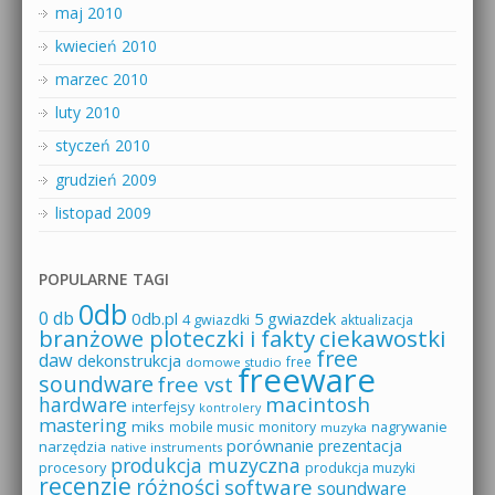
maj 2010
kwiecień 2010
marzec 2010
luty 2010
styczeń 2010
grudzień 2009
listopad 2009
POPULARNE TAGI
0db
0 db
0db.pl
5 gwiazdek
4 gwiazdki
aktualizacja
branżowe ploteczki i fakty
ciekawostki
free
daw
dekonstrukcja
free
domowe studio
freeware
soundware
free vst
macintosh
hardware
interfejsy
kontrolery
mastering
miks
mobile music
monitory
nagrywanie
muzyka
porównanie
prezentacja
narzędzia
native instruments
produkcja muzyczna
procesory
produkcja muzyki
recenzje
różności
software
soundware