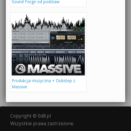
Sound Forge od podstaw
Produkcja muzyczna + Dubstep z
Massive
Copyright © 0dB.pl
Wszystkie prawa zastrzeżone.