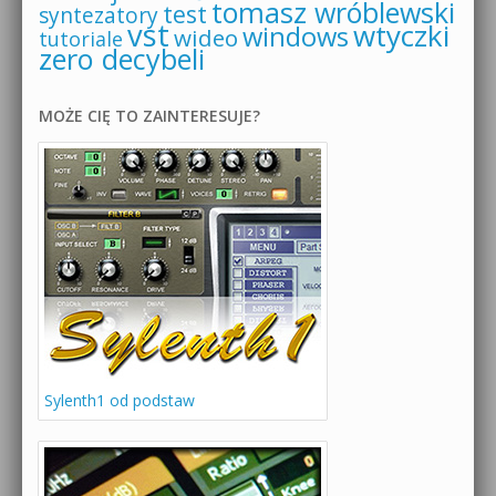
tomasz wróblewski
test
syntezatory
vst
wtyczki
windows
wideo
tutoriale
zero decybeli
MOŻE CIĘ TO ZAINTERESUJE?
Sylenth1 od podstaw