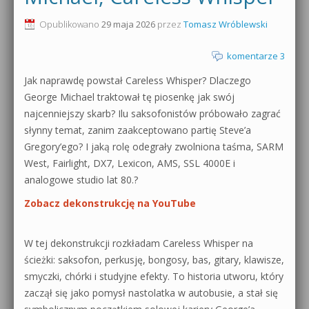
0dB.pl - informacje
Opublikowano
29 maja 2026
przez
Tomasz Wróblewski
Produkcja muzyczna od podstaw
Newsletter
komentarze 3
Sylenth1 od podstaw
Jak naprawdę powstał Careless Whisper? Dlaczego
Materiały dla mediów
Sound Forge od podstaw
George Michael traktował tę piosenkę jak swój
Archiwum aktualności
najcenniejszy skarb? Ilu saksofonistów próbowało zagrać
Dubstep z syntezatorem Massive
słynny temat, zanim zaakceptowano partię Steve’a
Polityka prywatności
Gregory’ego? I jaką rolę odegrały zwolniona taśma, SARM
Kontakt 5 Kompendium
West, Fairlight, DX7, Lexicon, AMS, SSL 4000E i
Regulamin
analogowe studio lat 80.?
Pakiety
Zobacz dekonstrukcję na YouTube
Działanie sklepu internetowego
Wyszukiwanie
W tej dekonstrukcji rozkładam Careless Whisper na
ścieżki: saksofon, perkusję, bongosy, bas, gitary, klawisze,
smyczki, chórki i studyjne efekty. To historia utworu, który
zaczął się jako pomysł nastolatka w autobusie, a stał się