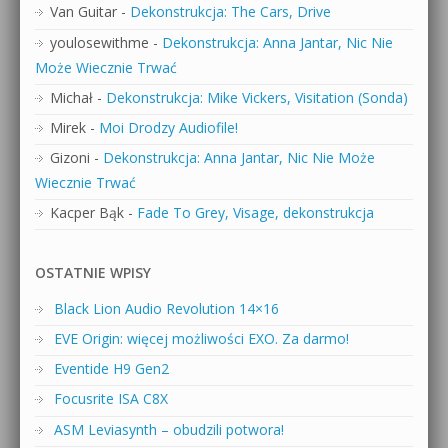
Van Guitar
-
Dekonstrukcja: The Cars, Drive
youlosewithme
-
Dekonstrukcja: Anna Jantar, Nic Nie
Może Wiecznie Trwać
Michał
-
Dekonstrukcja: Mike Vickers, Visitation (Sonda)
Mirek
-
Moi Drodzy Audiofile!
Gizoni
-
Dekonstrukcja: Anna Jantar, Nic Nie Może
Wiecznie Trwać
Kacper Bąk
-
Fade To Grey, Visage, dekonstrukcja
OSTATNIE WPISY
Black Lion Audio Revolution 14×16
EVE Origin: więcej możliwości EXO. Za darmo!
Eventide H9 Gen2
Focusrite ISA C8X
ASM Leviasynth – obudzili potwora!