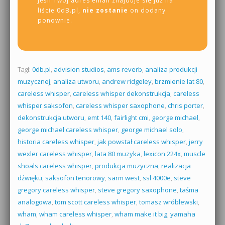
Jeśli Twój adres email znajduje się już na
liście 0dB.pl,
nie zostanie
on dodany
ponownie.
Tagi:
0db.pl
,
advision studios
,
ams reverb
,
analiza produkcji
muzycznej
,
analiza utworu
,
andrew ridgeley
,
brzmienie lat 80
,
careless whisper
,
careless whisper dekonstrukcja
,
careless
whisper saksofon
,
careless whisper saxophone
,
chris porter
,
dekonstrukcja utworu
,
emt 140
,
fairlight cmi
,
george michael
,
george michael careless whisper
,
george michael solo
,
historia careless whisper
,
jak powstał careless whisper
,
jerry
wexler careless whisper
,
lata 80 muzyka
,
lexicon 224x
,
muscle
shoals careless whisper
,
produkcja muzyczna
,
realizacja
dźwięku
,
saksofon tenorowy
,
sarm west
,
ssl 4000e
,
steve
gregory careless whisper
,
steve gregory saxophone
,
taśma
analogowa
,
tom scott careless whisper
,
tomasz wróblewski
,
wham
,
wham careless whisper
,
wham make it big
,
yamaha