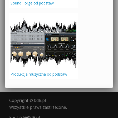
Sound Forge od podstaw
Produkcja muzyczna od podstaw
Copyright © 0dB.pl
Wszystkie prawa zastrzeżone.
kontakt@0dB.pl