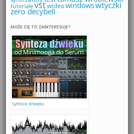
vst
wtyczki
windows
wideo
tutoriale
zero decybeli
MOŻE CIĘ TO ZAINTERESUJE?
Synteza dźwięku