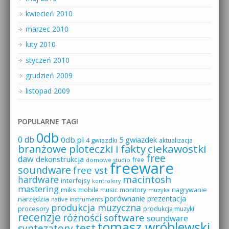
kwiecień 2010
marzec 2010
luty 2010
styczeń 2010
grudzień 2009
listopad 2009
POPULARNE TAGI
0db
0 db
0db.pl
5 gwiazdek
4 gwiazdki
aktualizacja
branżowe ploteczki i fakty
ciekawostki
free
daw
dekonstrukcja
free
domowe studio
freeware
soundware
free vst
macintosh
hardware
interfejsy
kontrolery
mastering
miks
mobile music
monitory
nagrywanie
muzyka
porównanie
prezentacja
narzędzia
native instruments
produkcja muzyczna
procesory
produkcja muzyki
recenzje
różności
software
soundware
tomasz wróblewski
test
syntezatory