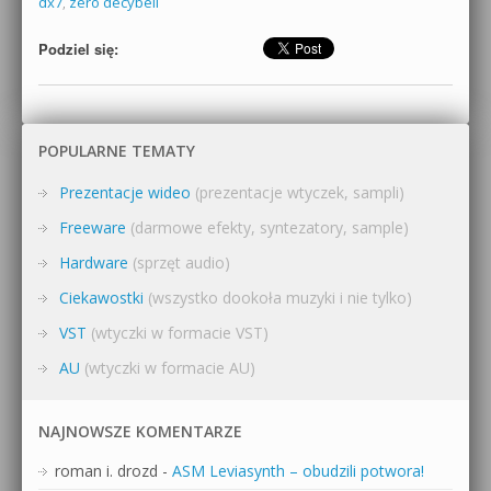
dx7
,
zero decybeli
Podziel się:
POPULARNE TEMATY
Prezentacje wideo
(prezentacje wtyczek, sampli)
Freeware
(darmowe efekty, syntezatory, sample)
Hardware
(sprzęt audio)
Ciekawostki
(wszystko dookoła muzyki i nie tylko)
VST
(wtyczki w formacie VST)
AU
(wtyczki w formacie AU)
NAJNOWSZE KOMENTARZE
roman i. drozd
-
ASM Leviasynth – obudzili potwora!