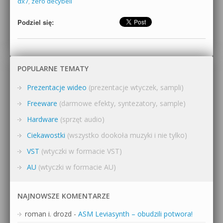
dx7
,
zero decybeli
Podziel się:
POPULARNE TEMATY
Prezentacje wideo
(prezentacje wtyczek, sampli)
Freeware
(darmowe efekty, syntezatory, sample)
Hardware
(sprzęt audio)
Ciekawostki
(wszystko dookoła muzyki i nie tylko)
VST
(wtyczki w formacie VST)
AU
(wtyczki w formacie AU)
NAJNOWSZE KOMENTARZE
roman i. drozd
-
ASM Leviasynth – obudzili potwora!