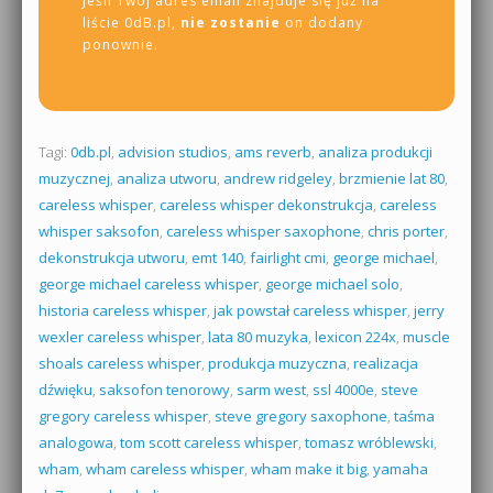
Jeśli Twój adres email znajduje się już na
liście 0dB.pl,
nie zostanie
on dodany
ponownie.
Tagi:
0db.pl
,
advision studios
,
ams reverb
,
analiza produkcji
muzycznej
,
analiza utworu
,
andrew ridgeley
,
brzmienie lat 80
,
careless whisper
,
careless whisper dekonstrukcja
,
careless
whisper saksofon
,
careless whisper saxophone
,
chris porter
,
dekonstrukcja utworu
,
emt 140
,
fairlight cmi
,
george michael
,
george michael careless whisper
,
george michael solo
,
historia careless whisper
,
jak powstał careless whisper
,
jerry
wexler careless whisper
,
lata 80 muzyka
,
lexicon 224x
,
muscle
shoals careless whisper
,
produkcja muzyczna
,
realizacja
dźwięku
,
saksofon tenorowy
,
sarm west
,
ssl 4000e
,
steve
gregory careless whisper
,
steve gregory saxophone
,
taśma
analogowa
,
tom scott careless whisper
,
tomasz wróblewski
,
wham
,
wham careless whisper
,
wham make it big
,
yamaha