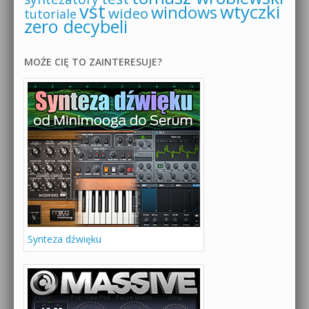
vst
wtyczki
windows
wideo
tutoriale
zero decybeli
MOŻE CIĘ TO ZAINTERESUJE?
Synteza dźwięku