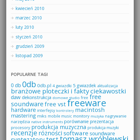
kwiecień 2010
marzec 2010
luty 2010
styczeń 2010
grudzień 2009
listopad 2009
POPULARNE TAGI
0db
0 db
0db.pl
5 gwiazdek
4 gwiazdki
aktualizacja
branżowe ploteczki i fakty
ciekawostki
free
daw
dekonstrukcja
free
domowe studio
freeware
soundware
free vst
macintosh
hardware
interfejsy
kontrolery
mastering
miks
mobile music
monitory
nagrywanie
muzyka
porównanie
prezentacja
narzędzia
native instruments
produkcja muzyczna
procesory
produkcja muzyki
recenzje
różności
software
soundware
tomasz wróblewski
test
syntezatory