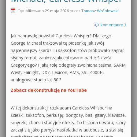
0dB.pl - informacje
Opublikowano
29 maja 2026
przez
Tomasz Wróblewski
Produkcja muzyczna od podstaw
Newsletter
komentarze 3
Sylenth1 od podstaw
Jak naprawdę powstał Careless Whisper? Dlaczego
Materiały dla mediów
Sound Forge od podstaw
George Michael traktował tę piosenkę jak swój
Archiwum aktualności
najcenniejszy skarb? Ilu saksofonistów próbowało zagrać
Dubstep z syntezatorem Massive
słynny temat, zanim zaakceptowano partię Steve’a
Polityka prywatności
Gregory’ego? I jaką rolę odegrały zwolniona taśma, SARM
Kontakt 5 Kompendium
West, Fairlight, DX7, Lexicon, AMS, SSL 4000E i
Regulamin
analogowe studio lat 80.?
Pakiety
Zobacz dekonstrukcję na YouTube
Działanie sklepu internetowego
Wyszukiwanie
W tej dekonstrukcji rozkładam Careless Whisper na
ścieżki: saksofon, perkusję, bongosy, bas, gitary, klawisze,
smyczki, chórki i studyjne efekty. To historia utworu, który
zaczął się jako pomysł nastolatka w autobusie, a stał się