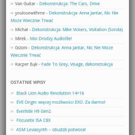
Van Guitar
-
Dekonstrukcja: The Cars, Drive
youlosewithme
-
Dekonstrukcja: Anna Jantar, Nic Nie
Może Wiecznie Trwać
Michał
-
Dekonstrukcja: Mike Vickers, Visitation (Sonda)
Mirek
-
Moi Drodzy Audiofile!
Gizoni
-
Dekonstrukcja: Anna Jantar, Nic Nie Może
Wiecznie Trwać
Kacper Bąk
-
Fade To Grey, Visage, dekonstrukcja
OSTATNIE WPISY
Black Lion Audio Revolution 14×16
EVE Origin: więcej możliwości EXO. Za darmo!
Eventide H9 Gen2
Focusrite ISA C8X
ASM Leviasynth – obudzili potwora!