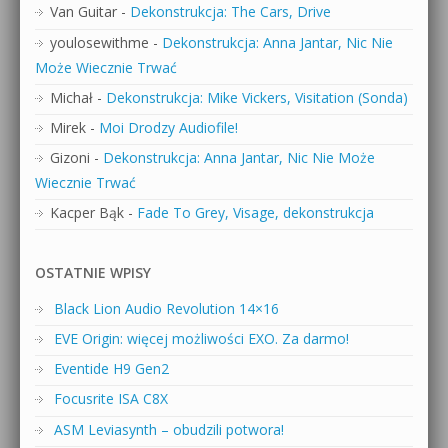
Van Guitar
-
Dekonstrukcja: The Cars, Drive
youlosewithme
-
Dekonstrukcja: Anna Jantar, Nic Nie
Może Wiecznie Trwać
Michał
-
Dekonstrukcja: Mike Vickers, Visitation (Sonda)
Mirek
-
Moi Drodzy Audiofile!
Gizoni
-
Dekonstrukcja: Anna Jantar, Nic Nie Może
Wiecznie Trwać
Kacper Bąk
-
Fade To Grey, Visage, dekonstrukcja
OSTATNIE WPISY
Black Lion Audio Revolution 14×16
EVE Origin: więcej możliwości EXO. Za darmo!
Eventide H9 Gen2
Focusrite ISA C8X
ASM Leviasynth – obudzili potwora!