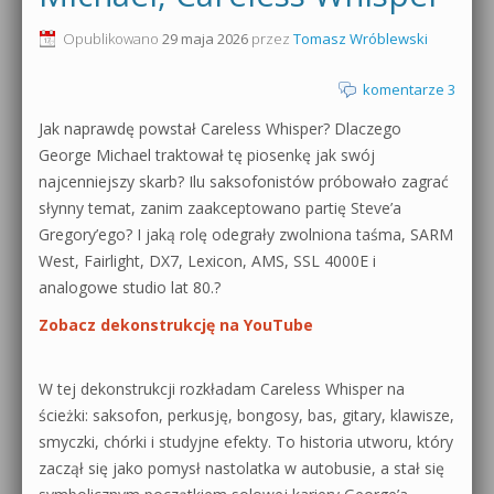
0dB.pl - informacje
Opublikowano
29 maja 2026
przez
Tomasz Wróblewski
Produkcja muzyczna od podstaw
Newsletter
komentarze 3
Sylenth1 od podstaw
Jak naprawdę powstał Careless Whisper? Dlaczego
Materiały dla mediów
Sound Forge od podstaw
George Michael traktował tę piosenkę jak swój
Archiwum aktualności
najcenniejszy skarb? Ilu saksofonistów próbowało zagrać
Dubstep z syntezatorem Massive
słynny temat, zanim zaakceptowano partię Steve’a
Polityka prywatności
Gregory’ego? I jaką rolę odegrały zwolniona taśma, SARM
Kontakt 5 Kompendium
West, Fairlight, DX7, Lexicon, AMS, SSL 4000E i
Regulamin
analogowe studio lat 80.?
Pakiety
Zobacz dekonstrukcję na YouTube
Działanie sklepu internetowego
Wyszukiwanie
W tej dekonstrukcji rozkładam Careless Whisper na
ścieżki: saksofon, perkusję, bongosy, bas, gitary, klawisze,
smyczki, chórki i studyjne efekty. To historia utworu, który
zaczął się jako pomysł nastolatka w autobusie, a stał się