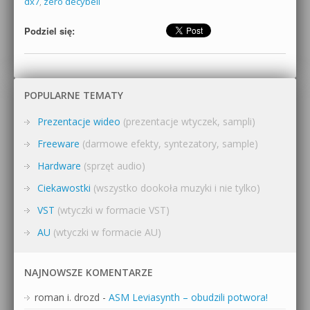
dx7
,
zero decybeli
Podziel się:
POPULARNE TEMATY
Prezentacje wideo
(prezentacje wtyczek, sampli)
Freeware
(darmowe efekty, syntezatory, sample)
Hardware
(sprzęt audio)
Ciekawostki
(wszystko dookoła muzyki i nie tylko)
VST
(wtyczki w formacie VST)
AU
(wtyczki w formacie AU)
NAJNOWSZE KOMENTARZE
roman i. drozd
-
ASM Leviasynth – obudzili potwora!