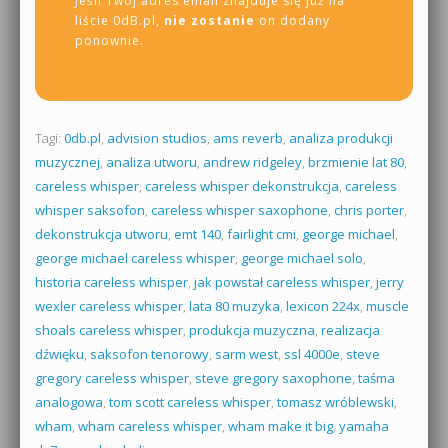
Jeśli Twój adres email znajduje się już na
liście 0dB.pl,
nie zostanie
on dodany
ponownie.
Tagi:
0db.pl
,
advision studios
,
ams reverb
,
analiza produkcji
muzycznej
,
analiza utworu
,
andrew ridgeley
,
brzmienie lat 80
,
careless whisper
,
careless whisper dekonstrukcja
,
careless
whisper saksofon
,
careless whisper saxophone
,
chris porter
,
dekonstrukcja utworu
,
emt 140
,
fairlight cmi
,
george michael
,
george michael careless whisper
,
george michael solo
,
historia careless whisper
,
jak powstał careless whisper
,
jerry
wexler careless whisper
,
lata 80 muzyka
,
lexicon 224x
,
muscle
shoals careless whisper
,
produkcja muzyczna
,
realizacja
dźwięku
,
saksofon tenorowy
,
sarm west
,
ssl 4000e
,
steve
gregory careless whisper
,
steve gregory saxophone
,
taśma
analogowa
,
tom scott careless whisper
,
tomasz wróblewski
,
wham
,
wham careless whisper
,
wham make it big
,
yamaha