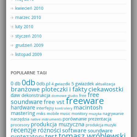
kwiecień 2010
marzec 2010
luty 2010
styczeń 2010
grudzień 2009
listopad 2009
POPULARNE TAGI
0db
0 db
0db.pl
5 gwiazdek
4 gwiazdki
aktualizacja
branżowe ploteczki i fakty
ciekawostki
free
daw
dekonstrukcja
free
domowe studio
freeware
soundware
free vst
macintosh
hardware
interfejsy
kontrolery
mastering
miks
mobile music
monitory
nagrywanie
muzyka
porównanie
prezentacja
narzędzia
native instruments
produkcja muzyczna
procesory
produkcja muzyki
recenzje
różności
software
soundware
tomasz wróblewski
test
syntezatory