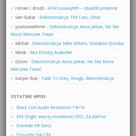
roman i. drozd
-
ASM Leviasynth – obudzili potwora!
Van Guitar
-
Dekonstrukcja: The Cars, Drive
youlosewithme
-
Dekonstrukcja: Anna Jantar, Nic Nie
Może Wiecznie Trwać
Michał
-
Dekonstrukcja: Mike Vickers, Visitation (Sonda)
Mirek
-
Moi Drodzy Audiofile!
Gizoni
-
Dekonstrukcja: Anna Jantar, Nic Nie Może
Wiecznie Trwać
Kacper Bąk
-
Fade To Grey, Visage, dekonstrukcja
OSTATNIE WPISY
Black Lion Audio Revolution 14×16
EVE Origin: więcej możliwości EXO. Za darmo!
Eventide H9 Gen2
Focusrite ISA C8X