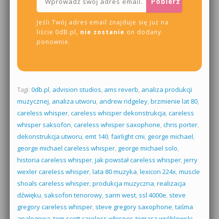
Jeśli Twój adres email znajduje się już na
liście 0dB.pl,
nie zostanie
on dodany
ponownie.
Tagi:
0db.pl
,
advision studios
,
ams reverb
,
analiza produkcji
muzycznej
,
analiza utworu
,
andrew ridgeley
,
brzmienie lat 80
,
careless whisper
,
careless whisper dekonstrukcja
,
careless
whisper saksofon
,
careless whisper saxophone
,
chris porter
,
dekonstrukcja utworu
,
emt 140
,
fairlight cmi
,
george michael
,
george michael careless whisper
,
george michael solo
,
historia careless whisper
,
jak powstał careless whisper
,
jerry
wexler careless whisper
,
lata 80 muzyka
,
lexicon 224x
,
muscle
shoals careless whisper
,
produkcja muzyczna
,
realizacja
dźwięku
,
saksofon tenorowy
,
sarm west
,
ssl 4000e
,
steve
gregory careless whisper
,
steve gregory saxophone
,
taśma
analogowa
,
tom scott careless whisper
,
tomasz wróblewski
,