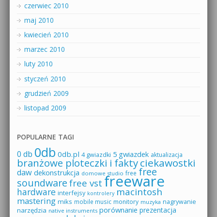
czerwiec 2010
maj 2010
kwiecień 2010
marzec 2010
luty 2010
styczeń 2010
grudzień 2009
listopad 2009
POPULARNE TAGI
0db
0 db
0db.pl
5 gwiazdek
4 gwiazdki
aktualizacja
branżowe ploteczki i fakty
ciekawostki
free
daw
dekonstrukcja
free
domowe studio
freeware
soundware
free vst
macintosh
hardware
interfejsy
kontrolery
mastering
miks
mobile music
monitory
nagrywanie
muzyka
porównanie
prezentacja
narzędzia
native instruments