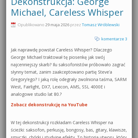
Dekonstrukcja: George
0dB.pl - informacje
Michael, Careless Whisper
Produkcja muzyczna od podstaw
Newsletter
Opublikowano
29 maja 2026
przez
Tomasz Wróblewski
Sylenth1 od podstaw
Materiały dla mediów
komentarze 3
Sound Forge od podstaw
Jak naprawdę powstał Careless Whisper? Dlaczego
Archiwum aktualności
Dubstep z syntezatorem Massive
George Michael traktował tę piosenkę jak swój
Polityka prywatności
najcenniejszy skarb? Ilu saksofonistów próbowało zagrać
Kontakt 5 Kompendium
słynny temat, zanim zaakceptowano partię Steve’a
Regulamin
Gregory’ego? I jaką rolę odegrały zwolniona taśma, SARM
Pakiety
West, Fairlight, DX7, Lexicon, AMS, SSL 4000E i
Działanie sklepu internetowego
analogowe studio lat 80.?
Zobacz dekonstrukcję na YouTube
Wyszukiwanie
W tej dekonstrukcji rozkładam Careless Whisper na
ścieżki: saksofon, perkusję, bongosy, bas, gitary, klawisze,
smyczki, chórki i studyjne efekty. To historia utworu, który