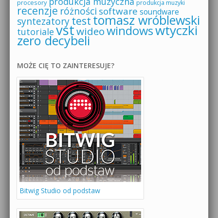
produkcja muzyczna
procesory
produkcja muzyki
recenzje
różności
software
soundware
tomasz wróblewski
test
syntezatory
vst
wtyczki
windows
wideo
tutoriale
zero decybeli
MOŻE CIĘ TO ZAINTERESUJE?
Bitwig Studio od podstaw