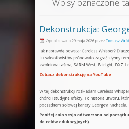
Wpisy oznaczone t
Sound F
Dubstep
Dekonstrukcja: George
Kontakt
Pakiety
Opublikowano
29 maja 2026
przez
Tomasz Wrób
Jak naprawdę powstał Careless Whisper? Dlacze
Ilu saksofonistów próbowało zagrać słynny tema
zwolniona taśma, SARM West, Fairlight, DX7, Le
Zobacz dekonstrukcję na YouTube
W tej dekonstrukcji rozkładam Careless Whisper 
chórki i studyjne efekty. To historia utworu, kt
początkiem solowej kariery George’a Michaela.
Poniżej cała sesja odtworzona od początku
do celów edukacyjnych).