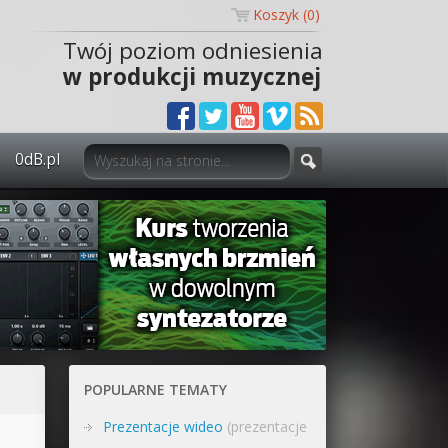
Koszyk (
0
)
Twój poziom odniesienia
w produkcji muzycznej
0dB.pl
0dB.pl - informacje
Newsletter
Materiały dla mediów
Archiwum aktualności
Polityka prywatności
POPULARNE TEMATY
Regulamin
Prezentacje wideo
(prezentacje