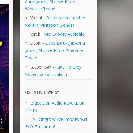
Anna Jantar, Nic Nie Może
Wiecznie Trwać
Michał
-
Dekonstrukcja: Mike
Vickers, Visitation (Sonda)
Mirek
-
Moi Drodzy Audiofile!
Gizoni
-
Dekonstrukcja: Anna
Jantar, Nic Nie Może Wiecznie
Trwać
Kacper Bąk
-
Fade To Grey,
Visage, dekonstrukcja
OSTATNIE WPISY
Black Lion Audio Revolution
14×16
EVE Origin: więcej możliwości
EXO. Za darmo!