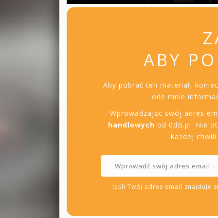
Z
ABY PO
Aby pobrać ten materiał, konie
ode mnie informac
Wprowadzając swój adres em
handlowych
od 0dB.pl. Nie o
każdej chwil
Jeśli Twój adres email znajduje si