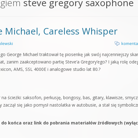
agiem
steve gregory saxophone
orge od podstaw
 z syntezatorem Massive
 Michael, Careless Whisper
 5 Kompendium
lewski
komenta
go George Michael traktował tę piosenkę jak swój najcenniejszy ska
t, zanim zaakceptowano partię Steve’a Gregory’ego? I jaką rolę ode
xicon, AMS, SSL 4000E i analogowe studio lat 80.?
na ścieżki: saksofon, perkusję, bongosy, bas, gitary, klawisze, smycz
óry zaczął się jako pomysł nastolatka w autobusie, a stał się symboli
 do końca oraz link do pobrania materiałów źródłowych (wyłąc