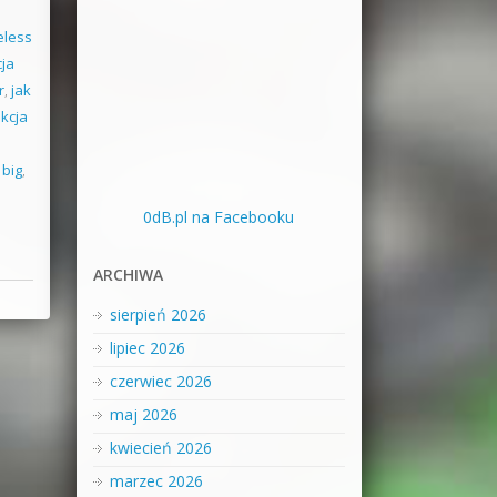
eless
ja
r
,
jak
kcja
 big
,
0dB.pl na Facebooku
ARCHIWA
sierpień 2026
lipiec 2026
czerwiec 2026
maj 2026
kwiecień 2026
marzec 2026