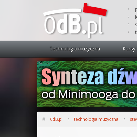
Technologia muzyczna
Kursy 
Zobacz 
Synteza
Produkc
Bitwig S
Produkc
0dB.pl
technologia muzyczna
ste
Sylenth