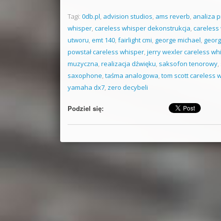
Tagi:
0db.pl
,
advision studios
,
ams reverb
,
analiza 
whisper
,
careless whisper dekonstrukcja
,
careless
utworu
,
emt 140
,
fairlight cmi
,
george michael
,
georg
powstał careless whisper
,
jerry wexler careless wh
muzyczna
,
realizacja dźwięku
,
saksofon tenorowy
,
saxophone
,
taśma analogowa
,
tom scott careless 
yamaha dx7
,
zero decybeli
Podziel się: