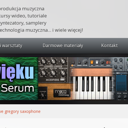
produkcja muzyczna
kursy wideo, tutoriale
syntezatory, samplery
technologia muzyczna... i wiele więcej!
i warsztaty
Darmowe materiały
Kontakt
wszystkie kursy i warsztaty
 dźwięku 🔥
ja muzyczna w praktyce
tudio od podstaw
ja muzyczna od podstaw
ve gregory saxophone
1 od podstaw