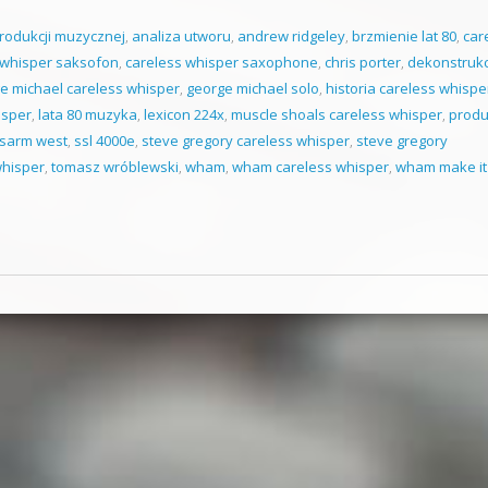
produkcji muzycznej
,
analiza utworu
,
andrew ridgeley
,
brzmienie lat 80
,
car
 whisper saksofon
,
careless whisper saxophone
,
chris porter
,
dekonstrukc
e michael careless whisper
,
george michael solo
,
historia careless whispe
isper
,
lata 80 muzyka
,
lexicon 224x
,
muscle shoals careless whisper
,
produ
sarm west
,
ssl 4000e
,
steve gregory careless whisper
,
steve gregory
whisper
,
tomasz wróblewski
,
wham
,
wham careless whisper
,
wham make it