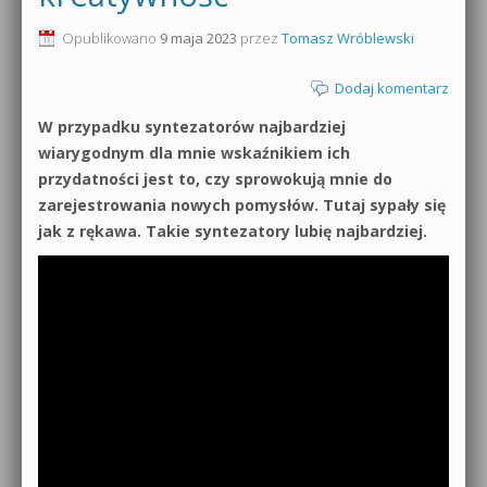
0dB.pl - informacje
Opublikowano
9 maja 2023
przez
Tomasz Wróblewski
Produkcja muzyczna od podstaw
Newsletter
Dodaj komentarz
Sylenth1 od podstaw
W przypadku syntezatorów najbardziej
Materiały dla mediów
Sound Forge od podstaw
wiarygodnym dla mnie wskaźnikiem ich
Archiwum aktualności
przydatności jest to, czy sprowokują mnie do
Dubstep z syntezatorem Massive
zarejestrowania nowych pomysłów. Tutaj sypały się
Polityka prywatności
jak z rękawa. Takie syntezatory lubię najbardziej.
Kontakt 5 Kompendium
Regulamin
Pakiety
Działanie sklepu internetowego
Wyszukiwanie