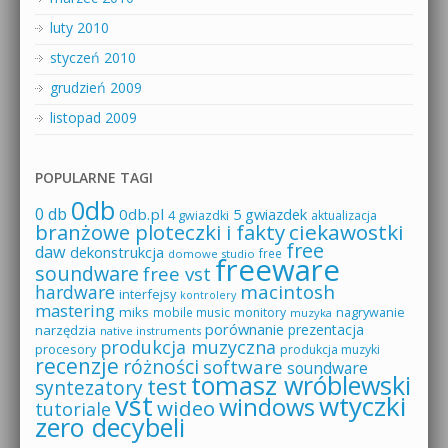
luty 2010
styczeń 2010
grudzień 2009
listopad 2009
POPULARNE TAGI
0db
0 db
0db.pl
5 gwiazdek
4 gwiazdki
aktualizacja
branżowe ploteczki i fakty
ciekawostki
free
daw
dekonstrukcja
free
domowe studio
freeware
soundware
free vst
macintosh
hardware
interfejsy
kontrolery
mastering
miks
mobile music
monitory
nagrywanie
muzyka
porównanie
prezentacja
narzędzia
native instruments
produkcja muzyczna
procesory
produkcja muzyki
recenzje
różności
software
soundware
tomasz wróblewski
test
syntezatory
vst
wtyczki
windows
wideo
tutoriale
zero decybeli