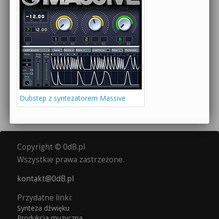
Dubstep z syntezatorem Massive
Copyright © 0dB.pl
Wszystkie prawa zastrzeżone.
kontakt@0dB.pl
Przydatne linki:
Synteza dźwięku
Produkcja muzyczna