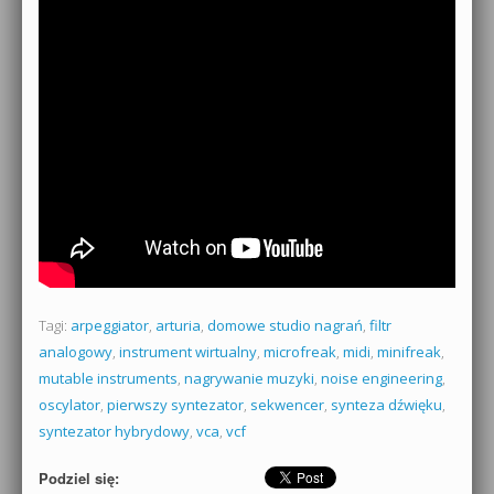
Tagi:
arpeggiator
,
arturia
,
domowe studio nagrań
,
filtr
analogowy
,
instrument wirtualny
,
microfreak
,
midi
,
minifreak
,
mutable instruments
,
nagrywanie muzyki
,
noise engineering
,
oscylator
,
pierwszy syntezator
,
sekwencer
,
synteza dźwięku
,
syntezator hybrydowy
,
vca
,
vcf
Podziel się: