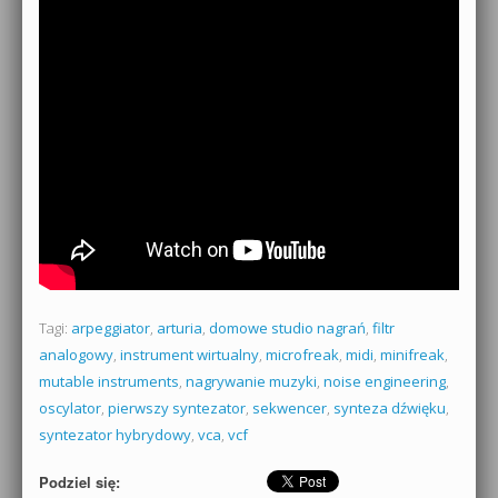
Tagi:
arpeggiator
,
arturia
,
domowe studio nagrań
,
filtr
analogowy
,
instrument wirtualny
,
microfreak
,
midi
,
minifreak
,
mutable instruments
,
nagrywanie muzyki
,
noise engineering
,
oscylator
,
pierwszy syntezator
,
sekwencer
,
synteza dźwięku
,
syntezator hybrydowy
,
vca
,
vcf
Podziel się: