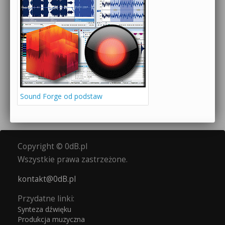
Sound Forge od podstaw
Copyright © 0dB.pl
Wszystkie prawa zastrzeżone.
kontakt@0dB.pl
Przydatne linki:
Synteza dźwięku
Produkcja muzyczna