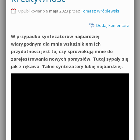
0dB.pl - informacje
Opublikowano
9 maja 2023
przez
Tomasz Wróblewski
Produkcja muzyczna od podstaw
Newsletter
Dodaj komentarz
Sylenth1 od podstaw
W przypadku syntezatorów najbardziej
Materiały dla mediów
Sound Forge od podstaw
wiarygodnym dla mnie wskaźnikiem ich
Archiwum aktualności
przydatności jest to, czy sprowokują mnie do
Dubstep z syntezatorem Massive
zarejestrowania nowych pomysłów. Tutaj sypały się
Polityka prywatności
jak z rękawa. Takie syntezatory lubię najbardziej.
Kontakt 5 Kompendium
Regulamin
Pakiety
Działanie sklepu internetowego
Wyszukiwanie