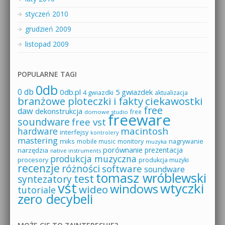
styczeń 2010
grudzień 2009
listopad 2009
POPULARNE TAGI
0db
0 db
0db.pl
5 gwiazdek
4 gwiazdki
aktualizacja
branżowe ploteczki i fakty
ciekawostki
free
daw
dekonstrukcja
free
domowe studio
freeware
soundware
free vst
macintosh
hardware
interfejsy
kontrolery
mastering
miks
mobile music
monitory
nagrywanie
muzyka
porównanie
prezentacja
narzędzia
native instruments
produkcja muzyczna
procesory
produkcja muzyki
recenzje
różności
software
soundware
tomasz wróblewski
test
syntezatory
vst
wtyczki
windows
wideo
tutoriale
zero decybeli