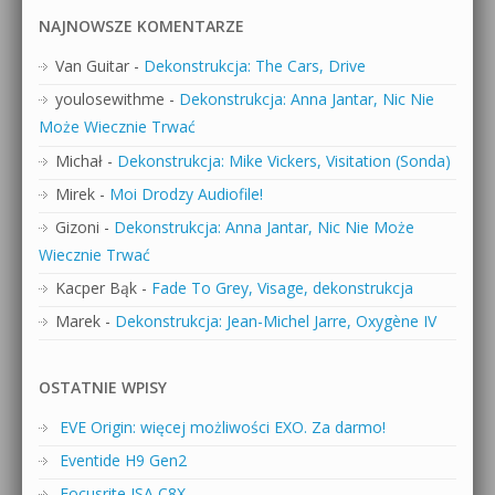
NAJNOWSZE KOMENTARZE
Van Guitar
-
Dekonstrukcja: The Cars, Drive
youlosewithme
-
Dekonstrukcja: Anna Jantar, Nic Nie
Może Wiecznie Trwać
Michał
-
Dekonstrukcja: Mike Vickers, Visitation (Sonda)
Mirek
-
Moi Drodzy Audiofile!
Gizoni
-
Dekonstrukcja: Anna Jantar, Nic Nie Może
Wiecznie Trwać
Kacper Bąk
-
Fade To Grey, Visage, dekonstrukcja
Marek
-
Dekonstrukcja: Jean-Michel Jarre, Oxygène IV
OSTATNIE WPISY
EVE Origin: więcej możliwości EXO. Za darmo!
Eventide H9 Gen2
Focusrite ISA C8X