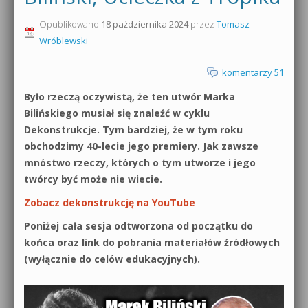
0dB.pl - informacje
Opublikowano
18 października 2024
przez
Tomasz
Produkcja muzyczna od podstaw
Wróblewski
Newsletter
Sylenth1 od podstaw
komentarzy 51
Materiały dla mediów
Sound Forge od podstaw
Było rzeczą oczywistą, że ten utwór Marka
Archiwum aktualności
Bilińskiego musiał się znaleźć w cyklu
Dubstep z syntezatorem Massive
Dekonstrukcje. Tym bardziej, że w tym roku
Polityka prywatności
obchodzimy 40-lecie jego premiery. Jak zawsze
Kontakt 5 Kompendium
mnóstwo rzeczy, których o tym utworze i jego
Regulamin
twórcy być może nie wiecie.
Pakiety
Zobacz dekonstrukcję na YouTube
Działanie sklepu internetowego
Poniżej cała sesja odtworzona od początku do
Wyszukiwanie
końca oraz link do pobrania materiałów źródłowych
(wyłącznie do celów edukacyjnych).