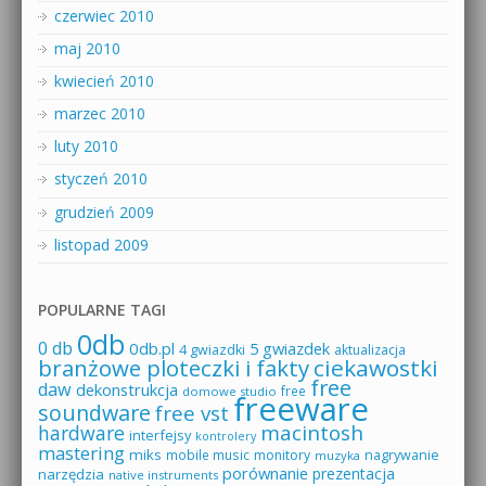
czerwiec 2010
maj 2010
kwiecień 2010
marzec 2010
luty 2010
styczeń 2010
grudzień 2009
listopad 2009
POPULARNE TAGI
0db
0 db
0db.pl
5 gwiazdek
4 gwiazdki
aktualizacja
branżowe ploteczki i fakty
ciekawostki
free
daw
dekonstrukcja
free
domowe studio
freeware
soundware
free vst
macintosh
hardware
interfejsy
kontrolery
mastering
miks
mobile music
monitory
nagrywanie
muzyka
porównanie
prezentacja
narzędzia
native instruments