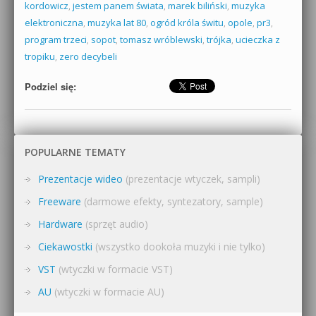
kordowicz
,
jestem panem świata
,
marek biliński
,
muzyka
elektroniczna
,
muzyka lat 80
,
ogród króla świtu
,
opole
,
pr3
,
program trzeci
,
sopot
,
tomasz wróblewski
,
trójka
,
ucieczka z
tropiku
,
zero decybeli
Podziel się:
POPULARNE TEMATY
Prezentacje wideo
(prezentacje wtyczek, sampli)
Freeware
(darmowe efekty, syntezatory, sample)
Hardware
(sprzęt audio)
Ciekawostki
(wszystko dookoła muzyki i nie tylko)
VST
(wtyczki w formacie VST)
AU
(wtyczki w formacie AU)