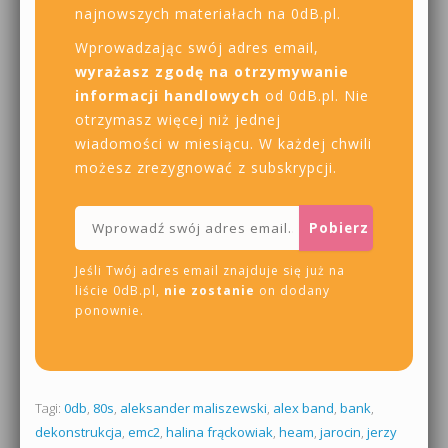
najnowszych materiałach na 0dB.pl.
Wprowadzając swój adres email,
wyrażasz zgodę na otrzymywanie
informacji handlowych
od 0dB.pl. Nie
otrzymasz więcej niż jednej
wiadomości w miesiącu. W każdej chwili
możesz zrezygnować z subskrypcji.
Jeśli Twój adres email znajduje się już na
liście 0dB.pl,
nie zostanie
on dodany
ponownie.
Tagi:
0db
,
80s
,
aleksander maliszewski
,
alex band
,
bank
,
dekonstrukcja
,
emc2
,
halina frąckowiak
,
heam
,
jarocin
,
jerzy