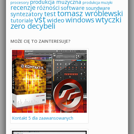
produkcja muzyczna
procesory
produkcja muzyki
recenzje
różności
software
soundware
tomasz wróblewski
test
syntezatory
vst
wtyczki
windows
wideo
tutoriale
zero decybeli
MOŻE CIĘ TO ZAINTERESUJE?
Kontakt 5 dla zaawansowanych