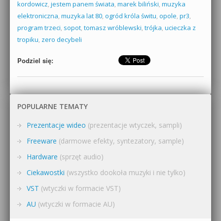
kordowicz
,
jestem panem świata
,
marek biliński
,
muzyka
elektroniczna
,
muzyka lat 80
,
ogród króla świtu
,
opole
,
pr3
,
program trzeci
,
sopot
,
tomasz wróblewski
,
trójka
,
ucieczka z
tropiku
,
zero decybeli
Podziel się:
POPULARNE TEMATY
Prezentacje wideo
(prezentacje wtyczek, sampli)
Freeware
(darmowe efekty, syntezatory, sample)
Hardware
(sprzęt audio)
Ciekawostki
(wszystko dookoła muzyki i nie tylko)
VST
(wtyczki w formacie VST)
AU
(wtyczki w formacie AU)