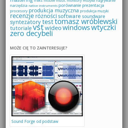
miks
mobile music
monitory
nagrywanie
muzyka
porównanie
prezentacja
narzędzia
native instruments
produkcja muzyczna
procesory
produkcja muzyki
recenzje
różności
software
soundware
tomasz wróblewski
test
syntezatory
vst
wtyczki
windows
wideo
tutoriale
zero decybeli
MOŻE CIĘ TO ZAINTERESUJE?
Sound Forge od podstaw