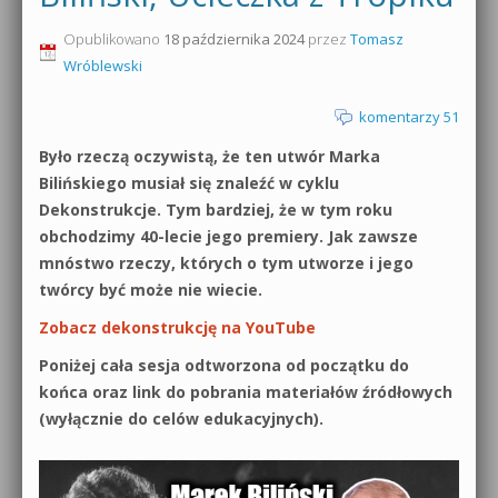
0dB.pl - informacje
Opublikowano
18 października 2024
przez
Tomasz
Produkcja muzyczna od podstaw
Wróblewski
Newsletter
Sylenth1 od podstaw
komentarzy 51
Materiały dla mediów
Sound Forge od podstaw
Było rzeczą oczywistą, że ten utwór Marka
Archiwum aktualności
Bilińskiego musiał się znaleźć w cyklu
Dubstep z syntezatorem Massive
Dekonstrukcje. Tym bardziej, że w tym roku
Polityka prywatności
obchodzimy 40-lecie jego premiery. Jak zawsze
Kontakt 5 Kompendium
mnóstwo rzeczy, których o tym utworze i jego
Regulamin
twórcy być może nie wiecie.
Pakiety
Zobacz dekonstrukcję na YouTube
Działanie sklepu internetowego
Poniżej cała sesja odtworzona od początku do
Wyszukiwanie
końca oraz link do pobrania materiałów źródłowych
(wyłącznie do celów edukacyjnych).