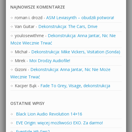
NAJNOWSZE KOMENTARZE
roman i. drozd
-
ASM Leviasynth – obudzili potwora!
Van Guitar
-
Dekonstrukcja: The Cars, Drive
youlosewithme
-
Dekonstrukcja: Anna Jantar, Nic Nie
Może Wiecznie Trwać
Michał
-
Dekonstrukcja: Mike Vickers, Visitation (Sonda)
Mirek
-
Moi Drodzy Audiofile!
Gizoni
-
Dekonstrukcja: Anna Jantar, Nic Nie Może
Wiecznie Trwać
Kacper Bąk
-
Fade To Grey, Visage, dekonstrukcja
OSTATNIE WPISY
Black Lion Audio Revolution 14×16
EVE Origin: więcej możliwości EXO. Za darmo!
Eventide H9 Gen2