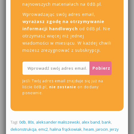
najnowszych materiałach na 0dB.pl.
Wprowadzając swój adres email,
wyrażasz zgodę na otrzymywanie
informacji handlowych
od 0dB.pl. Nie
otrzymasz więcej niż jednej
wiadomości w miesiącu. W każdej chwili
możesz zrezygnować z subskrypcji.
Jeśli Twój adres email znajduje się już na
liście 0dB.pl,
nie zostanie
on dodany
ponownie.
Tagi:
0db
,
80s
,
aleksander maliszewski
,
alex band
,
bank
,
dekonstrukcja
,
emc2
,
halina frąckowiak
,
heam
,
jarocin
,
jerzy