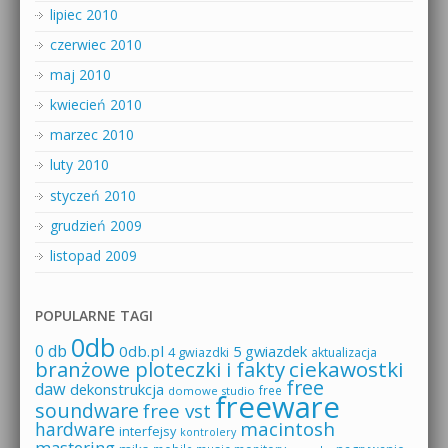
lipiec 2010
czerwiec 2010
maj 2010
kwiecień 2010
marzec 2010
luty 2010
styczeń 2010
grudzień 2009
listopad 2009
POPULARNE TAGI
0db
0 db
0db.pl
5 gwiazdek
4 gwiazdki
aktualizacja
branżowe ploteczki i fakty
ciekawostki
free
daw
dekonstrukcja
free
domowe studio
freeware
soundware
free vst
macintosh
hardware
interfejsy
kontrolery
mastering