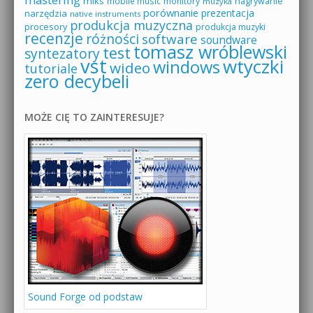
miks
mobile music
monitory
nagrywanie
muzyka
porównanie
prezentacja
narzędzia
native instruments
produkcja muzyczna
procesory
produkcja muzyki
recenzje
różności
software
soundware
tomasz wróblewski
test
syntezatory
vst
wtyczki
windows
wideo
tutoriale
zero decybeli
MOŻE CIĘ TO ZAINTERESUJE?
Sound Forge od podstaw