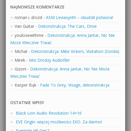
NAJNOWSZE KOMENTARZE
roman i. drozd
-
ASM Leviasynth – obudzili potwora!
Van Guitar
-
Dekonstrukcja: The Cars, Drive
youlosewithme
-
Dekonstrukcja: Anna Jantar, Nic Nie
Może Wiecznie Trwać
Michał
-
Dekonstrukcja: Mike Vickers, Visitation (Sonda)
Mirek
-
Moi Drodzy Audiofile!
Gizoni
-
Dekonstrukcja: Anna Jantar, Nic Nie Może
Wiecznie Trwać
Kacper Bąk
-
Fade To Grey, Visage, dekonstrukcja
OSTATNIE WPISY
Black Lion Audio Revolution 14×16
EVE Origin: więcej możliwości EXO. Za darmo!
Eventide H9 Gen2