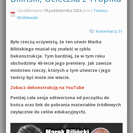
0dB.pl - informacje
Opublikowano
18 października 2024
przez
Tomasz
Produkcja muzyczna od podstaw
Wróblewski
Newsletter
Sylenth1 od podstaw
komentarzy 51
Materiały dla mediów
Sound Forge od podstaw
Było rzeczą oczywistą, że ten utwór Marka
Archiwum aktualności
Bilińskiego musiał się znaleźć w cyklu
Dubstep z syntezatorem Massive
Dekonstrukcje. Tym bardziej, że w tym roku
Polityka prywatności
obchodzimy 40-lecie jego premiery. Jak zawsze
Kontakt 5 Kompendium
mnóstwo rzeczy, których o tym utworze i jego
Regulamin
twórcy być może nie wiecie.
Pakiety
Zobacz dekonstrukcję na YouTube
Działanie sklepu internetowego
Poniżej cała sesja odtworzona od początku do
Wyszukiwanie
końca oraz link do pobrania materiałów źródłowych
(wyłącznie do celów edukacyjnych).