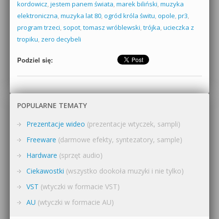
kordowicz
,
jestem panem świata
,
marek biliński
,
muzyka
elektroniczna
,
muzyka lat 80
,
ogród króla świtu
,
opole
,
pr3
,
program trzeci
,
sopot
,
tomasz wróblewski
,
trójka
,
ucieczka z
tropiku
,
zero decybeli
Podziel się:
POPULARNE TEMATY
Prezentacje wideo
(prezentacje wtyczek, sampli)
Freeware
(darmowe efekty, syntezatory, sample)
Hardware
(sprzęt audio)
Ciekawostki
(wszystko dookoła muzyki i nie tylko)
VST
(wtyczki w formacie VST)
AU
(wtyczki w formacie AU)