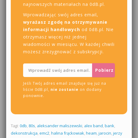
najnowszych materiałach na 0dB.pl.
Wprowadzając swój adres email,
wyrażasz zgodę na otrzymywanie
informacji handlowych
od 0dB.pl. Nie
otrzymasz więcej niż jednej
wiadomości w miesiącu. W każdej chwili
możesz zrezygnować z subskrypcji.
Jeśli Twój adres email znajduje się już na
liście 0dB.pl,
nie zostanie
on dodany
ponownie.
Tagi:
0db
,
80s
,
aleksander maliszewski
,
alex band
,
bank
,
dekonstrukcja
,
emc2
,
halina frąckowiak
,
heam
,
jarocin
,
jerzy