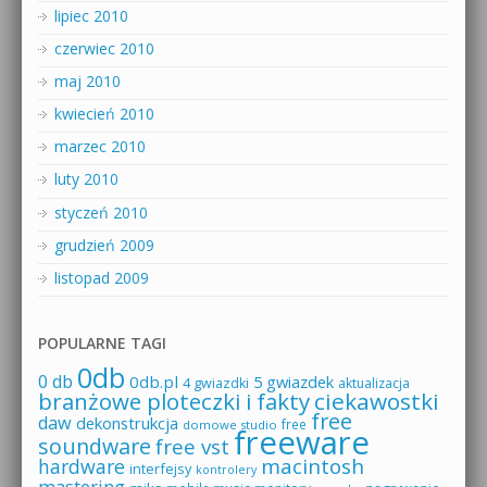
lipiec 2010
czerwiec 2010
maj 2010
kwiecień 2010
marzec 2010
luty 2010
styczeń 2010
grudzień 2009
listopad 2009
POPULARNE TAGI
0db
0 db
0db.pl
5 gwiazdek
4 gwiazdki
aktualizacja
branżowe ploteczki i fakty
ciekawostki
free
daw
dekonstrukcja
free
domowe studio
freeware
soundware
free vst
macintosh
hardware
interfejsy
kontrolery
mastering