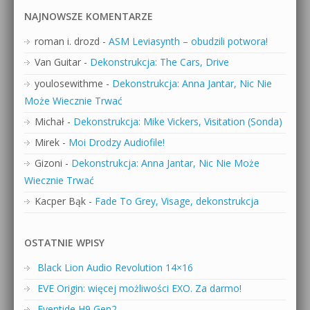
NAJNOWSZE KOMENTARZE
roman i. drozd
-
ASM Leviasynth – obudzili potwora!
Van Guitar
-
Dekonstrukcja: The Cars, Drive
youlosewithme
-
Dekonstrukcja: Anna Jantar, Nic Nie
Może Wiecznie Trwać
Michał
-
Dekonstrukcja: Mike Vickers, Visitation (Sonda)
Mirek
-
Moi Drodzy Audiofile!
Gizoni
-
Dekonstrukcja: Anna Jantar, Nic Nie Może
Wiecznie Trwać
Kacper Bąk
-
Fade To Grey, Visage, dekonstrukcja
OSTATNIE WPISY
Black Lion Audio Revolution 14×16
EVE Origin: więcej możliwości EXO. Za darmo!
Eventide H9 Gen2