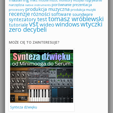
miks
mobile music
monitory
nagrywanie
muzyka
porównanie
prezentacja
narzędzia
native instruments
produkcja muzyczna
procesory
produkcja muzyki
recenzje
różności
software
soundware
tomasz wróblewski
test
syntezatory
vst
wtyczki
windows
wideo
tutoriale
zero decybeli
MOŻE CIĘ TO ZAINTERESUJE?
Synteza dźwięku