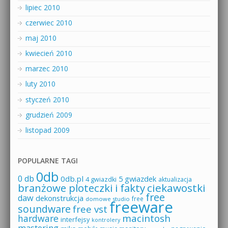
lipiec 2010
czerwiec 2010
maj 2010
kwiecień 2010
marzec 2010
luty 2010
styczeń 2010
grudzień 2009
listopad 2009
POPULARNE TAGI
0db
0 db
0db.pl
5 gwiazdek
4 gwiazdki
aktualizacja
branżowe ploteczki i fakty
ciekawostki
free
daw
dekonstrukcja
free
domowe studio
freeware
soundware
free vst
macintosh
hardware
interfejsy
kontrolery
mastering