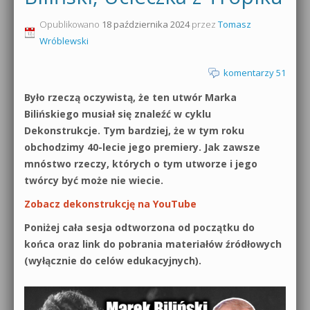
0dB.pl - informacje
Opublikowano
18 października 2024
przez
Tomasz
Produkcja muzyczna od podstaw
Wróblewski
Newsletter
Sylenth1 od podstaw
komentarzy 51
Materiały dla mediów
Sound Forge od podstaw
Było rzeczą oczywistą, że ten utwór Marka
Archiwum aktualności
Bilińskiego musiał się znaleźć w cyklu
Dubstep z syntezatorem Massive
Dekonstrukcje. Tym bardziej, że w tym roku
Polityka prywatności
obchodzimy 40-lecie jego premiery. Jak zawsze
Kontakt 5 Kompendium
mnóstwo rzeczy, których o tym utworze i jego
Regulamin
twórcy być może nie wiecie.
Pakiety
Zobacz dekonstrukcję na YouTube
Działanie sklepu internetowego
Poniżej cała sesja odtworzona od początku do
Wyszukiwanie
końca oraz link do pobrania materiałów źródłowych
(wyłącznie do celów edukacyjnych).