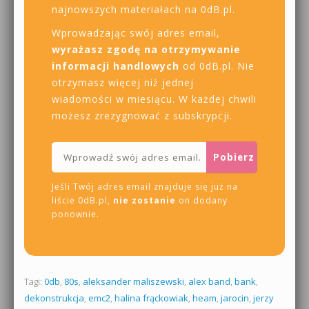
najnowszych materiałach na 0dB.pl.
Wprowadzając swój adres email,
wyrażasz zgodę na otrzymywanie
informacji handlowych
od 0dB.pl. Nie
otrzymasz więcej niż jednej
wiadomości w miesiącu. W każdej chwili
możesz zrezygnować z subskrypcji.
Jeśli Twój adres email znajduje się już na
liście 0dB.pl,
nie zostanie
on dodany
ponownie.
Tagi:
0db
,
80s
,
aleksander maliszewski
,
alex band
,
bank
,
dekonstrukcja
,
emc2
,
halina frąckowiak
,
heam
,
jarocin
,
jerzy