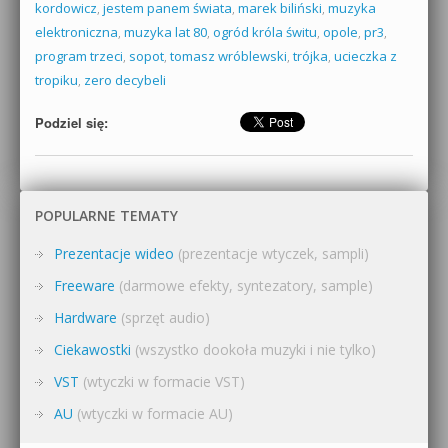
kordowicz
,
jestem panem świata
,
marek biliński
,
muzyka
elektroniczna
,
muzyka lat 80
,
ogród króla świtu
,
opole
,
pr3
,
program trzeci
,
sopot
,
tomasz wróblewski
,
trójka
,
ucieczka z
tropiku
,
zero decybeli
Podziel się:
POPULARNE TEMATY
Prezentacje wideo
(prezentacje wtyczek, sampli)
Freeware
(darmowe efekty, syntezatory, sample)
Hardware
(sprzęt audio)
Ciekawostki
(wszystko dookoła muzyki i nie tylko)
VST
(wtyczki w formacie VST)
AU
(wtyczki w formacie AU)