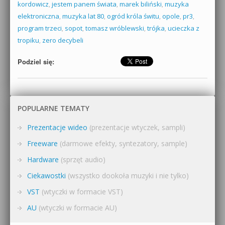
kordowicz
,
jestem panem świata
,
marek biliński
,
muzyka
elektroniczna
,
muzyka lat 80
,
ogród króla świtu
,
opole
,
pr3
,
program trzeci
,
sopot
,
tomasz wróblewski
,
trójka
,
ucieczka z
tropiku
,
zero decybeli
Podziel się:
POPULARNE TEMATY
Prezentacje wideo
(prezentacje wtyczek, sampli)
Freeware
(darmowe efekty, syntezatory, sample)
Hardware
(sprzęt audio)
Ciekawostki
(wszystko dookoła muzyki i nie tylko)
VST
(wtyczki w formacie VST)
AU
(wtyczki w formacie AU)