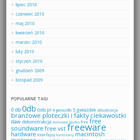
lipiec 2010
czerwiec 2010
maj 2010
kwiecień 2010
marzec 2010
luty 2010
styczeń 2010
grudzień 2009
listopad 2009
POPULARNE TAGI
0db
0 db
0db.pl
5 gwiazdek
4 gwiazdki
aktualizacja
branżowe ploteczki i fakty
ciekawostki
free
daw
dekonstrukcja
free
domowe studio
freeware
soundware
free vst
macintosh
hardware
interfejsy
kontrolery
mastering