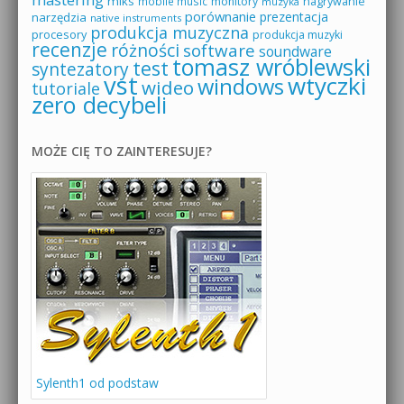
miks
mobile music
monitory
nagrywanie
muzyka
porównanie
prezentacja
narzędzia
native instruments
produkcja muzyczna
procesory
produkcja muzyki
recenzje
różności
software
soundware
tomasz wróblewski
test
syntezatory
vst
wtyczki
windows
wideo
tutoriale
zero decybeli
MOŻE CIĘ TO ZAINTERESUJE?
Sylenth1 od podstaw