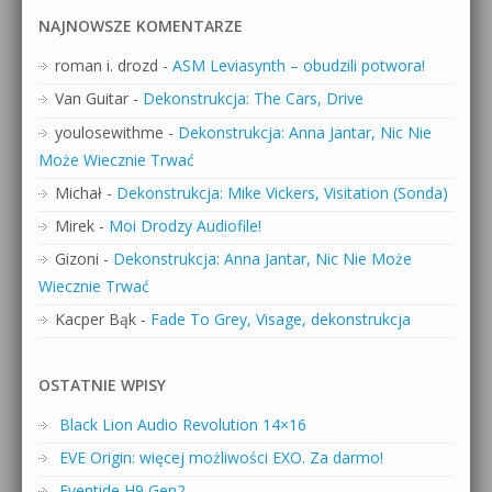
NAJNOWSZE KOMENTARZE
roman i. drozd
-
ASM Leviasynth – obudzili potwora!
Van Guitar
-
Dekonstrukcja: The Cars, Drive
youlosewithme
-
Dekonstrukcja: Anna Jantar, Nic Nie
Może Wiecznie Trwać
Michał
-
Dekonstrukcja: Mike Vickers, Visitation (Sonda)
Mirek
-
Moi Drodzy Audiofile!
Gizoni
-
Dekonstrukcja: Anna Jantar, Nic Nie Może
Wiecznie Trwać
Kacper Bąk
-
Fade To Grey, Visage, dekonstrukcja
OSTATNIE WPISY
Black Lion Audio Revolution 14×16
EVE Origin: więcej możliwości EXO. Za darmo!
Eventide H9 Gen2