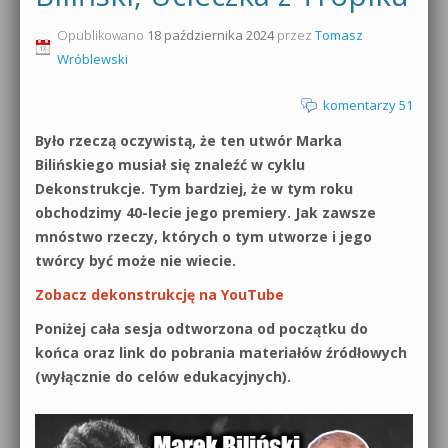
0dB.pl - informacje
Opublikowano
18 października 2024
przez
Tomasz
Produkcja muzyczna od podstaw
Wróblewski
Newsletter
Sylenth1 od podstaw
komentarzy 51
Materiały dla mediów
Sound Forge od podstaw
Było rzeczą oczywistą, że ten utwór Marka
Archiwum aktualności
Bilińskiego musiał się znaleźć w cyklu
Dubstep z syntezatorem Massive
Dekonstrukcje. Tym bardziej, że w tym roku
Polityka prywatności
obchodzimy 40-lecie jego premiery. Jak zawsze
Kontakt 5 Kompendium
mnóstwo rzeczy, których o tym utworze i jego
Regulamin
twórcy być może nie wiecie.
Pakiety
Zobacz dekonstrukcję na YouTube
Działanie sklepu internetowego
Poniżej cała sesja odtworzona od początku do
Wyszukiwanie
końca oraz link do pobrania materiałów źródłowych
(wyłącznie do celów edukacyjnych).