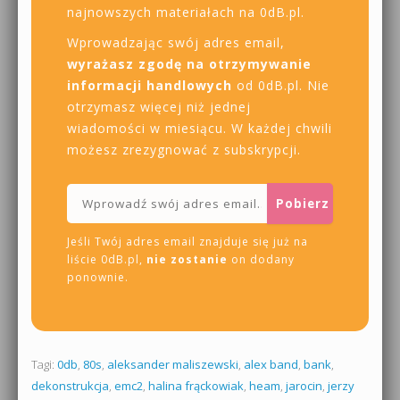
najnowszych materiałach na 0dB.pl.
Wprowadzając swój adres email,
wyrażasz zgodę na otrzymywanie
informacji handlowych
od 0dB.pl. Nie
otrzymasz więcej niż jednej
wiadomości w miesiącu. W każdej chwili
możesz zrezygnować z subskrypcji.
Jeśli Twój adres email znajduje się już na
liście 0dB.pl,
nie zostanie
on dodany
ponownie.
Tagi:
0db
,
80s
,
aleksander maliszewski
,
alex band
,
bank
,
dekonstrukcja
,
emc2
,
halina frąckowiak
,
heam
,
jarocin
,
jerzy