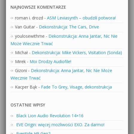
NAJNOWSZE KOMENTARZE
roman i. drozd
-
ASM Leviasynth – obudzili potwora!
Van Guitar
-
Dekonstrukcja: The Cars, Drive
youlosewithme
-
Dekonstrukcja: Anna Jantar, Nic Nie
Może Wiecznie Trwać
Michał
-
Dekonstrukcja: Mike Vickers, Visitation (Sonda)
Mirek
-
Moi Drodzy Audiofile!
Gizoni
-
Dekonstrukcja: Anna Jantar, Nic Nie Może
Wiecznie Trwać
Kacper Bąk
-
Fade To Grey, Visage, dekonstrukcja
OSTATNIE WPISY
Black Lion Audio Revolution 14×16
EVE Origin: więcej możliwości EXO. Za darmo!
Eventide H9 Gen2