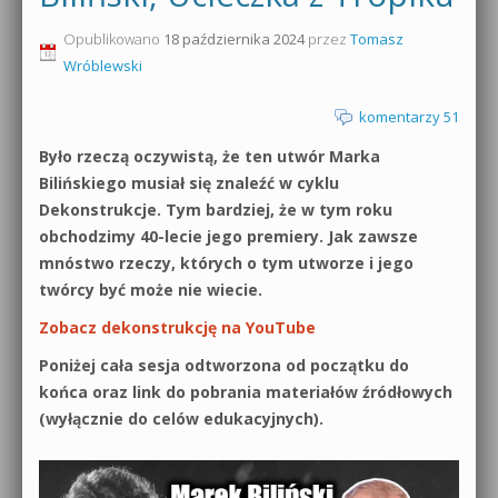
0dB.pl - informacje
Opublikowano
18 października 2024
przez
Tomasz
Produkcja muzyczna od podstaw
Wróblewski
Newsletter
Sylenth1 od podstaw
komentarzy 51
Materiały dla mediów
Sound Forge od podstaw
Było rzeczą oczywistą, że ten utwór Marka
Archiwum aktualności
Bilińskiego musiał się znaleźć w cyklu
Dubstep z syntezatorem Massive
Dekonstrukcje. Tym bardziej, że w tym roku
Polityka prywatności
obchodzimy 40-lecie jego premiery. Jak zawsze
Kontakt 5 Kompendium
mnóstwo rzeczy, których o tym utworze i jego
Regulamin
twórcy być może nie wiecie.
Pakiety
Zobacz dekonstrukcję na YouTube
Działanie sklepu internetowego
Poniżej cała sesja odtworzona od początku do
Wyszukiwanie
końca oraz link do pobrania materiałów źródłowych
(wyłącznie do celów edukacyjnych).