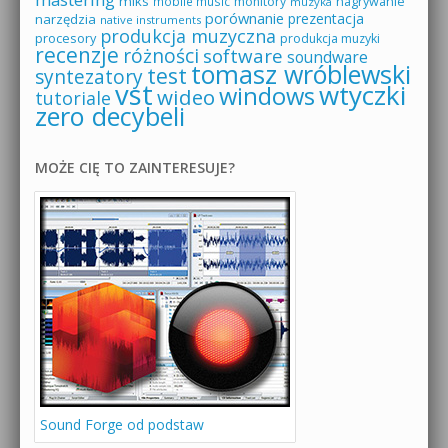
miks
mobile music
monitory
nagrywanie
muzyka
porównanie
prezentacja
narzędzia
native instruments
produkcja muzyczna
procesory
produkcja muzyki
recenzje
różności
software
soundware
tomasz wróblewski
test
syntezatory
vst
wtyczki
windows
wideo
tutoriale
zero decybeli
MOŻE CIĘ TO ZAINTERESUJE?
Sound Forge od podstaw