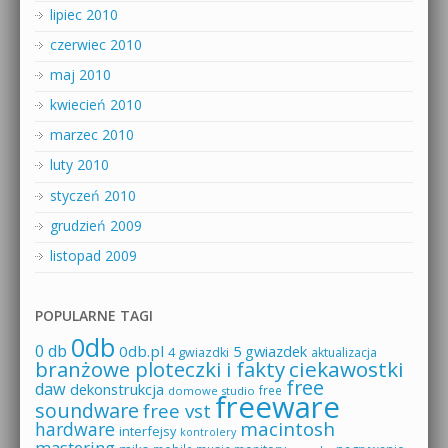
lipiec 2010
czerwiec 2010
maj 2010
kwiecień 2010
marzec 2010
luty 2010
styczeń 2010
grudzień 2009
listopad 2009
POPULARNE TAGI
0db
0 db
0db.pl
5 gwiazdek
4 gwiazdki
aktualizacja
branżowe ploteczki i fakty
ciekawostki
free
daw
dekonstrukcja
free
domowe studio
freeware
soundware
free vst
macintosh
hardware
interfejsy
kontrolery
mastering