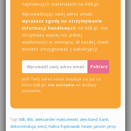
najnowszych materiałach na 0dB.pl.
Wprowadzając swój adres email,
wyrażasz zgodę na otrzymywanie
informacji handlowych
od 0dB.pl. Nie
otrzymasz więcej niż jednej
wiadomości w miesiącu. W każdej chwili
możesz zrezygnować z subskrypcji.
Jeśli Twój adres email znajduje się już na
liście 0dB.pl,
nie zostanie
on dodany
ponownie.
Tagi:
0db
,
80s
,
aleksander maliszewski
,
alex band
,
bank
,
dekonstrukcja
,
emc2
,
halina frąckowiak
,
heam
,
jarocin
,
jerzy