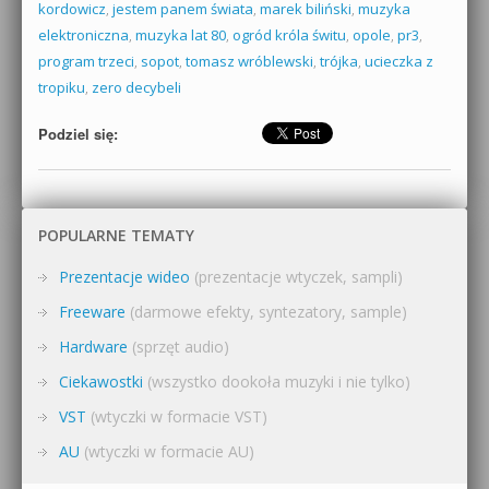
kordowicz
,
jestem panem świata
,
marek biliński
,
muzyka
elektroniczna
,
muzyka lat 80
,
ogród króla świtu
,
opole
,
pr3
,
program trzeci
,
sopot
,
tomasz wróblewski
,
trójka
,
ucieczka z
tropiku
,
zero decybeli
Podziel się:
POPULARNE TEMATY
Prezentacje wideo
(prezentacje wtyczek, sampli)
Freeware
(darmowe efekty, syntezatory, sample)
Hardware
(sprzęt audio)
Ciekawostki
(wszystko dookoła muzyki i nie tylko)
VST
(wtyczki w formacie VST)
AU
(wtyczki w formacie AU)