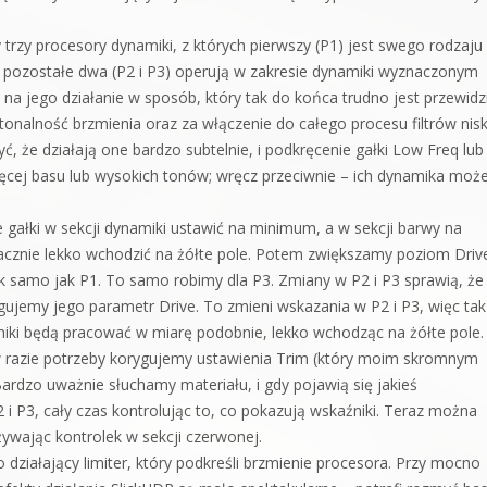
rzy procesory dynamiki, z których pierwszy (P1) jest swego rodzaju
 pozostałe dwa (P2 i P3) operują w zakresie dynamiki wyznaczonym
na jego działanie w sposób, który tak do końca trudno jest przewidz
onalność brzmienia oraz za włączenie do całego procesu filtrów niski
ć, że działają one bardzo subtelnie, i podkręcenie gałki Low Freq lub
ięcej basu lub wysokich tonów; wręcz przeciwnie – ich dynamika moż
 gałki w sekcji dynamiki ustawić na minimum, a w sekcji barwy na
cznie lekko wchodzić na żółte pole. Potem zwiększamy poziom Drive
tak samo jak P1. To samo robimy dla P3. Zmiany w P2 i P3 sprawią, że
gujemy jego parametr Drive. To zmieni wskazania w P2 i P3, więc tak
niki będą pracować w miarę podobnie, lekko wchodząc na żółte pole.
w razie potrzeby korygujemy ustawienia Trim (który moim skromnym
Bardzo uważnie słuchamy materiału, i gdy pojawią się jakieś
 i P3, cały czas kontrolując to, co pokazują wskaźniki. Teraz można
ywając kontrolek w sekcji czerwonej.
działający limiter, który podkreśli brzmienie procesora. Przy mocno