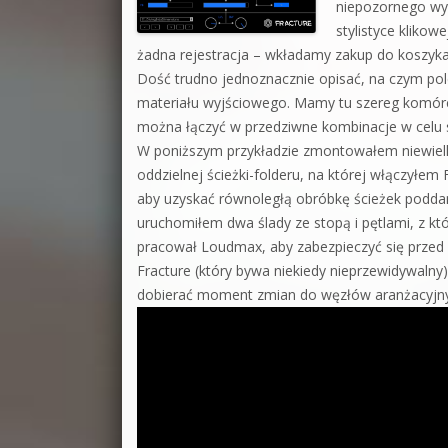
niepozornego wy
stylistyce klikowe
żadna rejestracja – wkładamy zakup do koszyka 
Dość trudno jednoznacznie opisać, na czym pol
materiału wyjściowego. Mamy tu szereg komórek 
można łączyć w przedziwne kombinacje w celu s
W poniższym przykładzie zmontowałem niewielki
oddzielnej ścieżki-folderu, na której włączyłem 
aby uzyskać równoległą obróbkę ścieżek poddany
uruchomiłem dwa ślady ze stopą i pętlami, z kt
pracował Loudmax, aby zabezpieczyć się przed
Fracture (który bywa niekiedy nieprzewidywalny
dobierać moment zmian do węzłów aranżacyjny