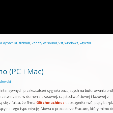
or dynamiki
,
slickhdr
,
variety of sound
,
vst
,
windows
,
wtyczki
o (PC i Mac)
lewski
 intensywnych przekształceń sygnału bazujących na buforowaniu prób
przetwarzaniu w domenie czasowej, częstotliwościowej i fazowej z
 się z faktu, że firma
Glitchmachines
udostępniła swój piąty bezpł
ący na tego typu edycję. Mowa o procesorze Fracture, który mimo d