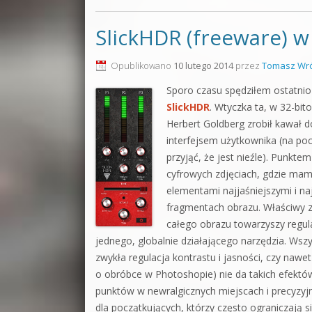
SlickHDR (freeware) w
Opublikowano
10 lutego 2014
przez
Tomasz Wró
Sporo czasu spędziłem ostatn
SlickHDR
. Wtyczka ta, w 32-bi
Herbert Goldberg zrobił kawał d
interfejsem użytkownika (na poc
przyjąć, że jest nieźle). Punkt
cyfrowych zdjęciach, gdzie ma
elementami najjaśniejszymi i n
fragmentach obrazu. Właściwy za
całego obrazu towarzyszy regul
jednego, globalnie działającego narzędzia. Ws
zwykła regulacja kontrastu i jasności, czy naw
o obróbce w Photoshopie) nie da takich efektów
punktów w newralgicznych miejscach i precyzyjn
dla początkujących, którzy często ograniczają si