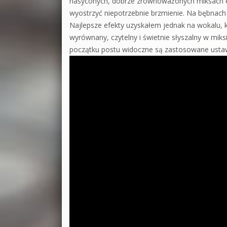
nasyconych, dobrze zrównoważonych miksach efe
wyostrzyć niepotrzebnie brzmienie. Na bębnach 
Najlepsze efekty uzyskałem jednak na wokalu, kt
wyrównany, czytelny i świetnie słyszalny w mik
początku postu widoczne są zastosowane ustaw