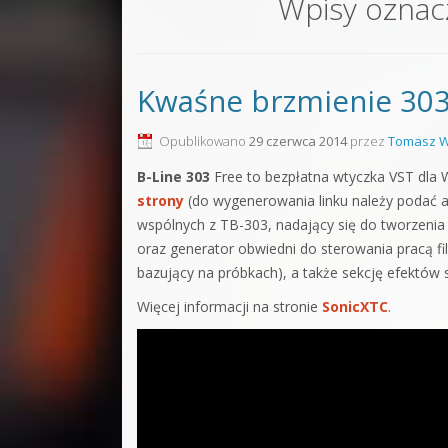
Wpisy ozna
Sound F
Dubstep
Kwaśne brzmienie 303
Kontakt
Pakiety
Opublikowano
29 czerwca 2014
przez
Tomasz W
B-Line 303
Free to bezpłatna wtyczka VST dla 
strony
(do wygenerowania linku należy podać a
wspólnych z TB-303, nadający się do tworzenia 
oraz generator obwiedni do sterowania pracą fil
bazujący na próbkach), a także sekcję efektów 
Więcej informacji na stronie
SonicXTC
.