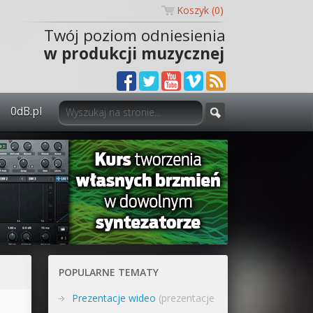
Koszyk (
0
)
Twój poziom odniesienia
w produkcji muzycznej
0dB.pl
0dB.pl - informacje
Newsletter
Materiały dla mediów
Archiwum aktualności
Polityka prywatności
POPULARNE TEMATY
Regulamin
Prezentacje wideo
(prezentacje