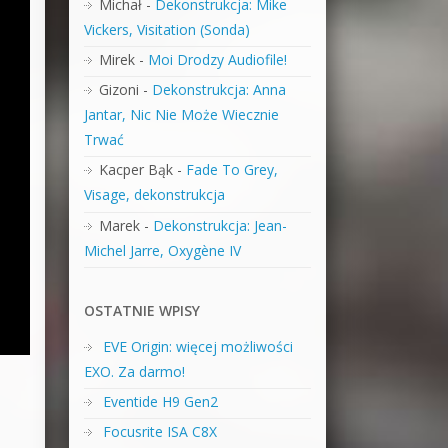
Michał
-
Dekonstrukcja: Mike
Vickers, Visitation (Sonda)
Mirek
-
Moi Drodzy Audiofile!
Gizoni
-
Dekonstrukcja: Anna
Jantar, Nic Nie Może Wiecznie
Trwać
Kacper Bąk
-
Fade To Grey,
Visage, dekonstrukcja
Marek
-
Dekonstrukcja: Jean-
Michel Jarre, Oxygène IV
OSTATNIE WPISY
EVE Origin: więcej możliwości
EXO. Za darmo!
Eventide H9 Gen2
Focusrite ISA C8X