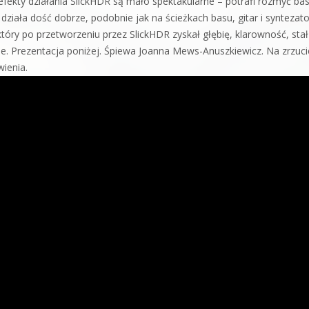
kty działania SlickHDR są mało spektakularne – potrafi rozmyć bas
działa dość dobrze, podobnie jak na ścieżkach basu, gitar i syntezat
óry po przetworzeniu przez SlickHDR zyskał głębię, klarowność, stał
sie. Prezentacja poniżej. Śpiewa Joanna Mews-Anuszkiewicz. Na zrzuci
ienia.