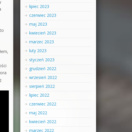
w
lipiec 2023
a
czerwiec 2023
maj 2023
to
kwiecień 2023
marzec 2023
luty 2023
iłem,
styczeń 2023
ości
grudzień 2022
sora
wrzesień 2022
ę
sierpień 2022
lipiec 2022
czerwiec 2022
maj 2022
kwiecień 2022
marzec 2022