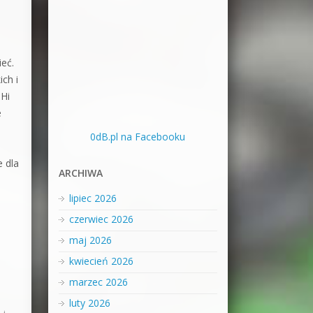
ieć.
ch i
 Hi
e
0dB.pl na Facebooku
 dla
ARCHIWA
lipiec 2026
czerwiec 2026
maj 2026
kwiecień 2026
marzec 2026
luty 2026