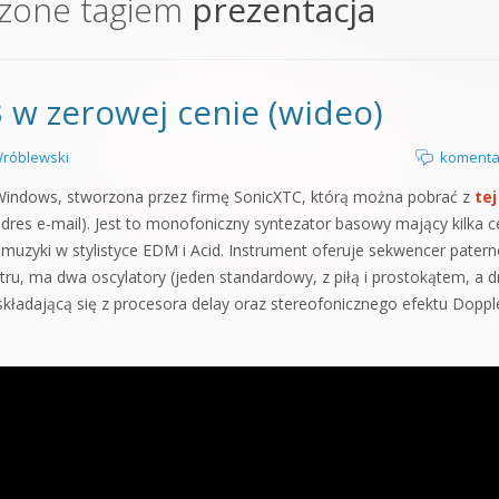
czone tagiem
prezentacja
orge od podstaw
 z syntezatorem Massive
 w zerowej cenie (wideo)
 5 Kompendium
róblewski
komenta
Windows, stworzona przez firmę SonicXTC, którą można pobrać z
tej
dres e-mail). Jest to monofoniczny syntezator basowy mający kilka c
muzyki w stylistyce EDM i Acid. Instrument oferuje sekwencer pater
tru, ma dwa oscylatory (jeden standardowy, z piłą i prostokątem, a d
składającą się z procesora delay oraz stereofonicznego efektu Doppl