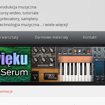
produkcja muzyczna
kursy wideo, tutoriale
syntezatory, samplery
technologia muzyczna... i wiele więcej!
i warsztaty
Darmowe materiały
Kontakt
wszystkie kursy i warsztaty
 dźwięku 🔥
ja muzyczna w praktyce
tudio od podstaw
ja muzyczna od podstaw
zentacja
1 od podstaw