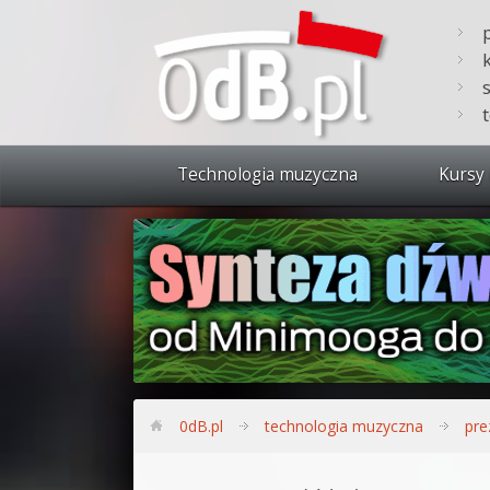
Technologia muzyczna
Kursy 
Zobacz 
Synteza
Produkc
Bitwig S
Produkc
0dB.pl
technologia muzyczna
pre
Sylenth