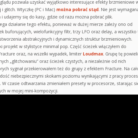
glądu pozwala uzyskać wyjątkowo interesujące efekty brzmieniowe 
j i glitch. Wtyczkę (PC i Mac)
można pobrać stąd
. Nie jest wymagan
i udajemy się do kasy, gdzie od razu można pobrać plik.
ega działanie tego efektu, ponieważ w dużej mierze zależy ono od
buforujących, wielofunkcyjny filtr, trzy LFO oraz delay, a wszystko 
tworzenia abstrakcyjnych i dynamicznych struktur brzmieniowych.
 projekt w stylistyce minimal pop. Część ścieżek włączyłem do
Fracture oraz, na wszelki wypadek, limiter
Loudmax
. Grupę tę powiel
ch „glitchowaniu” oraz ścieżek czystych, a niezależnie od nich
órych sygnał przekierowałem też do grupy z efektem Fracture. Na cał
 dość niebezpiecznymi skokami poziomu wynikającymi z pracy proce
). W czasie odtwarzania zmieniałem presety w procesorze, starając si
ch w mojej mini-kompozycji.