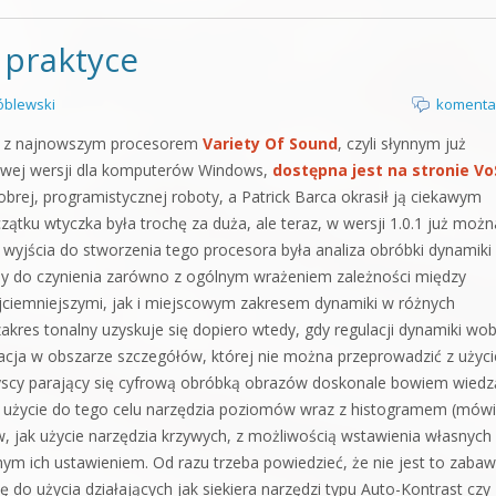
 praktyce
blewski
komenta
io z najnowszym procesorem
Variety Of Sound
, czyli słynnym już
towej wersji dla komputerów Windows,
dostępna jest na stronie Vo
obrej, programistycznej roboty, a Patrick Barca okrasił ją ciekawym
zątku wtyczka była trochę za duża, ale teraz, w wersji 1.0.1 już możn
em wyjścia do stworzenia tego procesora była analiza obróbki dynamiki
my do czynienia zarówno z ogólnym wrażeniem zależności między
ajciemniejszymi, jak i miejscowym zakresem dynamiki w różnych
kres tonalny uzyskuje się dopiero wtedy, gdy regulacji dynamiki wo
acja w obszarze szczegółów, której nie można przeprowadzić z użyc
zyscy parający się cyfrową obróbką obrazów doskonale bowiem wiedz
et użycie do tego celu narzędzia poziomów wraz z histogramem (mówi
, jak użycie narzędzia krzywych, z możliwością wstawienia własnych
ym ich ustawieniem. Od razu trzeba powiedzieć, że nie jest to zaba
ę do użycia działających jak siekiera narzędzi typu Auto-Kontrast czy