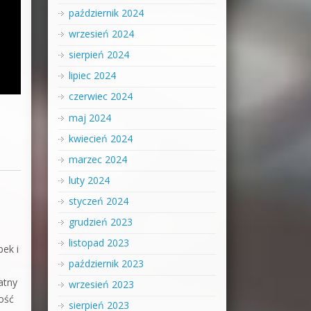
październik 2024
wrzesień 2024
sierpień 2024
lipiec 2024
czerwiec 2024
maj 2024
kwiecień 2024
marzec 2024
luty 2024
styczeń 2024
grudzień 2023
listopad 2023
ek i
październik 2023
atny
wrzesień 2023
ość
sierpień 2023