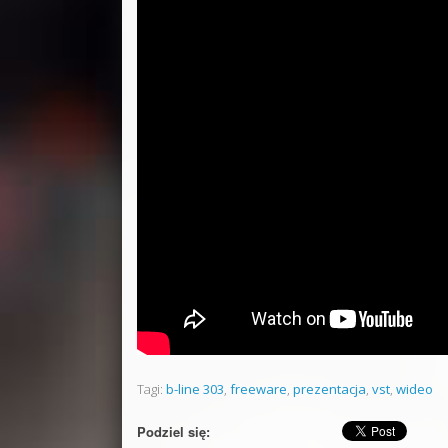
Tagi:
b-line 303
,
freeware
,
prezentacja
,
vst
,
wideo
Podziel się: