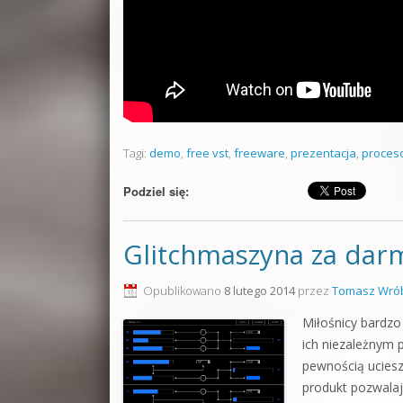
Tagi:
demo
,
free vst
,
freeware
,
prezentacja
,
proces
Podziel się:
Glitchmaszyna za darm
Opublikowano
8 lutego 2014
przez
Tomasz Wrób
Miłośnicy bardzo
ich niezależnym 
pewnością ucieszą
produkt pozwalaj