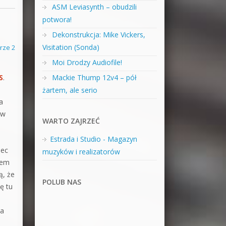
ASM Leviasynth – obudzili
potwora!
Dekonstrukcja: Mike Vickers,
Visitation (Sonda)
rze 2
Moi Drodzy Audiofile!
S
.
Mackie Thump 12v4 – pół
żartem, ale serio
a
 w
WARTO ZAJRZEĆ
Estrada i Studio - Magazyn
bec
muzyków i realizatorów
iem
ą, że
POLUB NAS
ę tu
wa