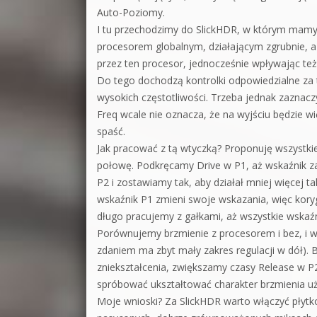
Auto-Poziomy.
I tu przechodzimy do SlickHDR, w którym mamy t
procesorem globalnym, działającym zgrubnie, a
przez ten procesor, jednocześnie wpływając też 
Do tego dochodzą kontrolki odpowiedzialne za t
wysokich częstotliwości. Trzeba jednak zaznaczy
Freq wcale nie oznacza, że na wyjściu będzie w
spaść.
Jak pracować z tą wtyczką? Proponuję wszystkie
połowę. Podkręcamy Drive w P1, aż wskaźnik za
P2 i zostawiamy tak, aby działał mniej więcej 
wskaźnik P1 zmieni swoje wskazania, więc kory
długo pracujemy z gałkami, aż wszystkie wskaź
Porównujemy brzmienie z procesorem i bez, i 
zdaniem ma zbyt mały zakres regulacji w dół). 
zniekształcenia, zwiększamy czasy Release w P2
spróbować ukształtować charakter brzmienia uż
Moje wnioski? Za SlickHDR warto włączyć płytko 