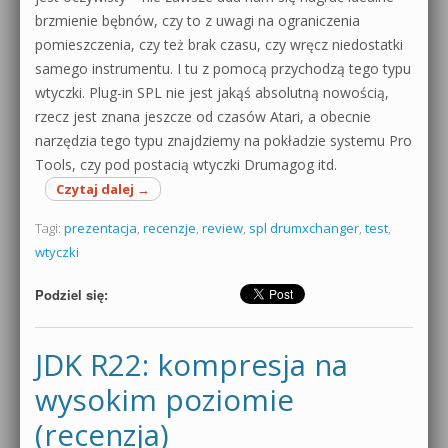
brzmienie bębnów, czy to z uwagi na ograniczenia
pomieszczenia, czy też brak czasu, czy wręcz niedostatki
samego instrumentu. I tu z pomocą przychodzą tego typu
wtyczki. Plug-in SPL nie jest jakąś absolutną nowością,
rzecz jest znana jeszcze od czasów Atari, a obecnie
narzędzia tego typu znajdziemy na pokładzie systemu Pro
Tools, czy pod postacią wtyczki Drumagog itd.
Czytaj dalej
→
Tagi:
prezentacja
,
recenzje
,
review
,
spl drumxchanger
,
test
,
wtyczki
Podziel się:
JDK R22: kompresja na
wysokim poziomie
(recenzja)