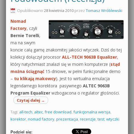
0dB.pl - informacje
Opublikowano
28 kwietnia 2010
przez
Tomasz Wróblewski
Produkcja muzyczna od podstaw
Nomad
Newsletter
Sylenth1 od podstaw
Factory
, czyli
Bernie Torelli
,
Materiały dla mediów
Sound Forge od podstaw
ma na swym
Archiwum aktualności
koncie całą gamę znakomitej jakości wtyczek. Dziś do tej
Dubstep z syntezatorem Massive
kolekcji dołączył procesor
ALL-TECH 9063B Equalizer
,
Polityka prywatności
który natychmiast znalazł się w moim komputerze (
stąd
Kontakt 5 Kompendium
można ściągnąć
15-dniowe, w pełni funkcjonalne demo
Regulamin
–
tu klikają makowcy
). Jest to wirtualna emulacja
Pakiety
legendarnego korektora pasywnego
ALTEC 9063B
Działanie sklepu internetowego
Program Equalizer
wzbogacona o regulator głośności.
Czytaj dalej
→
Wyszukiwanie
Tagi:
all-tech
,
altec
,
free download
,
funkcjonalna wersja
,
korektor
,
nomad factory
,
prezentacja
,
recenzje
,
test
,
wtyczki
Podziel się: