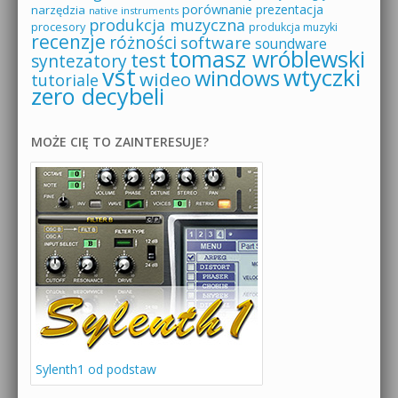
porównanie
prezentacja
narzędzia
native instruments
produkcja muzyczna
procesory
produkcja muzyki
recenzje
różności
software
soundware
tomasz wróblewski
test
syntezatory
vst
wtyczki
windows
wideo
tutoriale
zero decybeli
MOŻE CIĘ TO ZAINTERESUJE?
Sylenth1 od podstaw