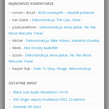
NAJNOWSZE KOMENTARZE
roman i. drozd
-
ASM Leviasynth – obudzili potwora!
Van Guitar
-
Dekonstrukcja: The Cars, Drive
youlosewithme
-
Dekonstrukcja: Anna Jantar, Nic Nie
Może Wiecznie Trwać
Michał
-
Dekonstrukcja: Mike Vickers, Visitation (Sonda)
Mirek
-
Moi Drodzy Audiofile!
Gizoni
-
Dekonstrukcja: Anna Jantar, Nic Nie Może
Wiecznie Trwać
Kacper Bąk
-
Fade To Grey, Visage, dekonstrukcja
OSTATNIE WPISY
Black Lion Audio Revolution 14×16
EVE Origin: więcej możliwości EXO. Za darmo!
Eventide H9 Gen2