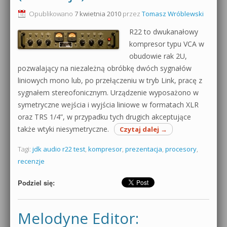
Opublikowano
7 kwietnia 2010
przez
Tomasz Wróblewski
R22 to dwukanałowy
kompresor typu VCA w
obudowie rak 2U,
pozwalający na niezależną obróbkę dwóch sygnałów
liniowych mono lub, po przełączeniu w tryb Link, pracę z
sygnałem stereofonicznym. Urządzenie wyposażono w
symetryczne wejścia i wyjścia liniowe w formatach XLR
oraz TRS 1/4”, w przypadku tych drugich akceptujące
także wtyki niesymetryczne.
Czytaj dalej
→
Tagi:
jdk audio r22 test
,
kompresor
,
prezentacja
,
procesory
,
recenzje
Podziel się:
Melodyne Editor: