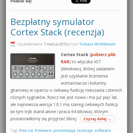
Podziel się:
Bezpłatny symulator
Cortex Stack (recenzja)
Opublikowano
7 marca 2010
przez
Tomasz Wróblewski
Cortex Stack
(
pobierz plik
RAR
) to wtyczka VST
(Windows), której zadaniem
jest uzyskanie brzmienia
wzmacniacza i kolumny
gitarowej w oparciu o ciekawą funkcję mieszania czterech
różnych sygnałów. Rzecz nie jest nowa i ma już pięć lat,
ale najnowsza wersja 1.0.1 ma szereg ciekawych funkcji
(w tym tryb stand-alone i praca 64-bitowa), którym
postanowiliśmy się przyjrzeć bliżej.
Czytaj dalej
→
Tagi:
free vst
,
freeware
,
prezentacja
,
recenzje
,
software
,