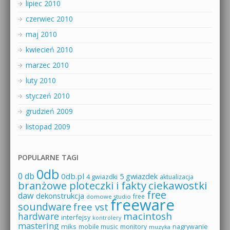
lipiec 2010
czerwiec 2010
maj 2010
kwiecień 2010
marzec 2010
luty 2010
styczeń 2010
grudzień 2009
listopad 2009
POPULARNE TAGI
0db
0 db
0db.pl
5 gwiazdek
4 gwiazdki
aktualizacja
branżowe ploteczki i fakty
ciekawostki
free
daw
dekonstrukcja
free
domowe studio
freeware
soundware
free vst
macintosh
hardware
interfejsy
kontrolery
mastering
miks
mobile music
monitory
nagrywanie
muzyka