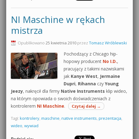
NI Maschine w rękach
mistrza
Opublikowano
25 kwietnia 2010
przez
Tomasz Wróblewski
Pochodzący z Chicago hip-
hopowy producent
No I.D.
,
pracujący z takimi nazwiskami
jak
Kanye West
,
Jermaine
Dupri
,
Rihanna
czy
Young
Jeezy
, nakręcił dla firmy
Native Instruments
klip wideo,
na którym opowiada o swoich doświadczeniach z
kontrolerem
NI Maschine
.
Czytaj dalej
→
Tagi:
kontrolery
,
maschine
,
native instruments
,
prezentacja
,
wideo
,
wywiad
Podziel się: