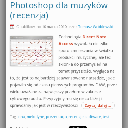
Photoshop dla muzyków
(recenzja)
Opublikowano
10 marca 2010
przez
Tomasz Wróblewski
Technologia
Direct Note
Access
wywołała nie tylko
sporo zamieszania w światku
produkcji muzycznej, ale też
skłoniła do przemyśleń na
temat przyszłości. Wygląda na
to, że jest to najbardziej zaawansowane narzędzie, jakie
pojawiło się od czasu pierwszych programów DAW, przez
wielu uważane za największy przełom w zakresie
cyfrowego audio. Przyjrzyjmy mu się nieco bliżej i
sprawdźmy jak jest w rzeczywistości.
Czytaj dalej
→
Tagi:
dna
,
melodyne
,
prezentacja
,
recenzje
,
software
,
test