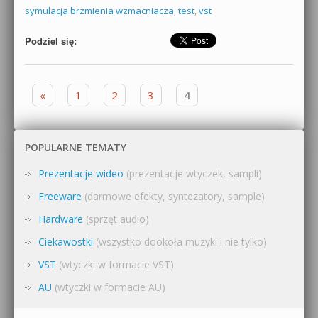
symulacja brzmienia wzmacniacza
,
test
,
vst
Podziel się:
Zobacz wpisy
«
1
2
3
4
POPULARNE TEMATY
Prezentacje wideo
(prezentacje wtyczek, sampli)
Freeware
(darmowe efekty, syntezatory, sample)
Hardware
(sprzęt audio)
Ciekawostki
(wszystko dookoła muzyki i nie tylko)
VST
(wtyczki w formacie VST)
AU
(wtyczki w formacie AU)