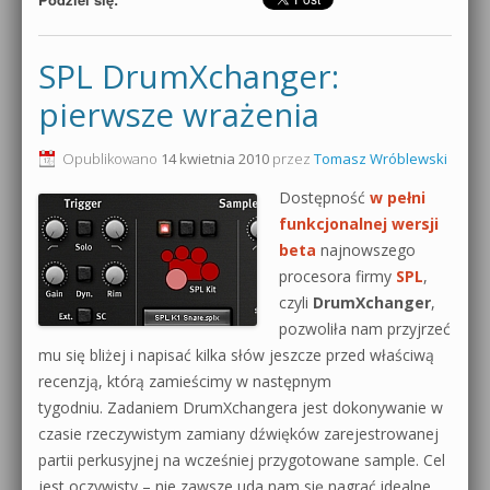
SPL DrumXchanger:
pierwsze wrażenia
Opublikowano
14 kwietnia 2010
przez
Tomasz Wróblewski
Dostępność
w pełni
funkcjonalnej wersji
beta
najnowszego
procesora firmy
SPL
,
czyli
DrumXchanger
,
pozwoliła nam przyjrzeć
mu się bliżej i napisać kilka słów jeszcze przed właściwą
recenzją, którą zamieścimy w następnym
tygodniu. Zadaniem DrumXchangera jest dokonywanie w
czasie rzeczywistym zamiany dźwięków zarejestrowanej
partii perkusyjnej na wcześniej przygotowane sample. Cel
jest oczywisty – nie zawsze uda nam się nagrać idealne