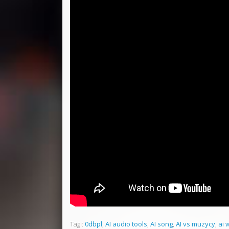
Tagi:
0dbpl
,
AI audio tools
,
AI song
,
AI vs muzycy
,
ai 