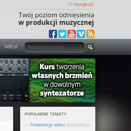
Koszyk (
0
)
Twój poziom odniesienia
w produkcji muzycznej
0dB.pl
0dB.pl - informacje
Newsletter
Materiały dla mediów
Archiwum aktualności
Polityka prywatności
POPULARNE TEMATY
Regulamin
Prezentacje wideo
(prezentacje