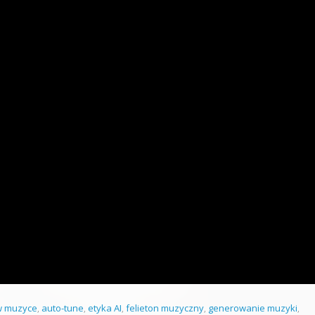
w muzyce
,
auto-tune
,
etyka AI
,
felieton muzyczny
,
generowanie muzyki
,