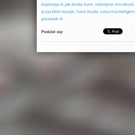
inspiracja AI
,
jak działa Suno
,
melodyne
,
moralność
przyszłość muzyki
,
Suno Studio
,
sztuczna inteligen
piosenek AI
Podziel się: