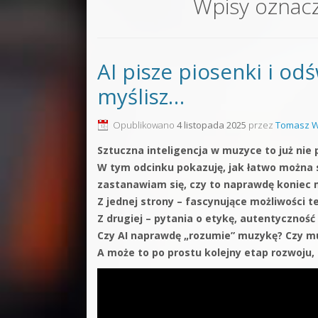
Wpisy oznac
Sound F
Dubstep
AI pisze piosenki i odśw
Kontakt
myślisz…
Pakiety
Opublikowano
4 listopada 2025
przez
Tomasz W
Sztuczna inteligencja w muzyce to już nie p
W tym odcinku pokazuję, jak łatwo można s
zastanawiam się, czy to naprawdę koniec m
Z jednej strony – fascynujące możliwości t
Z drugiej – pytania o etykę, autentyczność 
Czy AI naprawdę „rozumie” muzykę? Czy mu
A może to po prostu kolejny etap rozwoju,