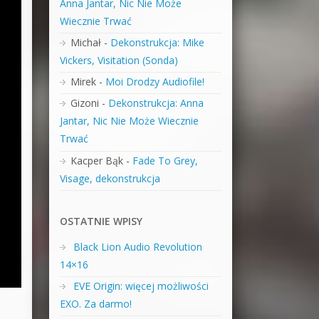
Anna Jantar, Nic Nie Może
Wiecznie Trwać
Michał
-
Dekonstrukcja: Mike
Vickers, Visitation (Sonda)
Mirek
-
Moi Drodzy Audiofile!
Gizoni
-
Dekonstrukcja: Anna
Jantar, Nic Nie Może Wiecznie
Trwać
Kacper Bąk
-
Fade To Grey,
Visage, dekonstrukcja
OSTATNIE WPISY
Black Lion Audio Revolution
14×16
EVE Origin: więcej możliwości
EXO. Za darmo!