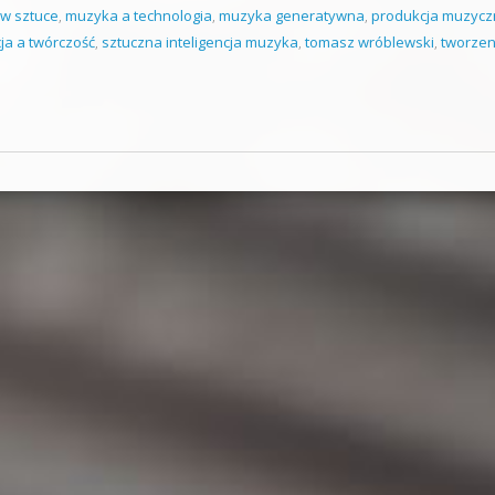
 w sztuce
,
muzyka a technologia
,
muzyka generatywna
,
produkcja muzycz
cja a twórczość
,
sztuczna inteligencja muzyka
,
tomasz wróblewski
,
tworzen