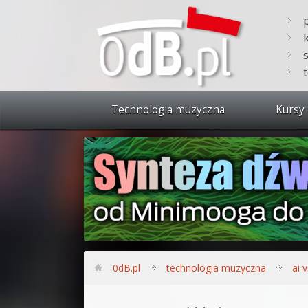
Technologia muzyczna
Kursy 
Zobacz 
Synteza
Produkc
Bitwig S
Produkc
0dB.pl
technologia muzyczna
ai 
Sylenth