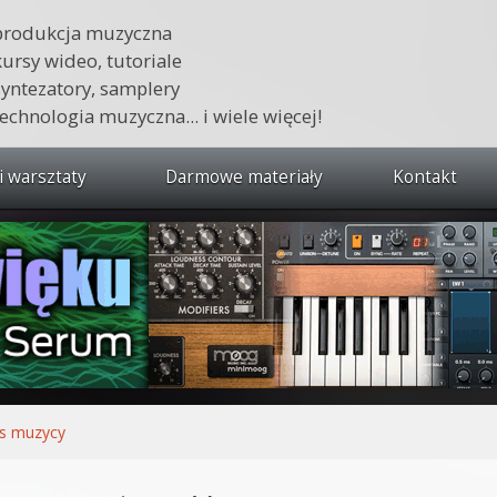
produkcja muzyczna
kursy wideo, tutoriale
syntezatory, samplery
technologia muzyczna... i wiele więcej!
i warsztaty
Darmowe materiały
Kontakt
wszystkie kursy i warsztaty
 dźwięku 🔥
ja muzyczna w praktyce
tudio od podstaw
ja muzyczna od podstaw
vs muzycy
1 od podstaw