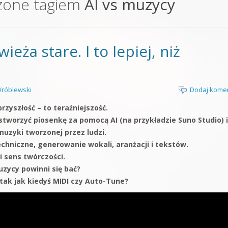
zone tagiem
AI vs muzycy
orge od podstaw
 z syntezatorem Massive
ieża stare. I to lepiej, niż
 5 Kompendium
róblewski
Dodaj kome
rzyszłość – to teraźniejszość.
tworzyć piosenkę za pomocą AI (na przykładzie Suno Studio) i
uzyki tworzonej przez ludzi.
echniczne, generowanie wokali, aranżacji i tekstów.
i sens twórczości.
zycy powinni się bać?
 tak jak kiedyś MIDI czy Auto-Tune?